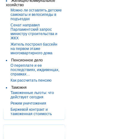
Жилищно-коммунальное
хозяйство
Можно ли оставлять детские
самокаты и велосипеды в
подъездах
Сенат направил
Парламентский запрос
министру строительства и
ЖКХ
Житель построил бассейн
на первом этаже
многоквартирного дома
Пенсионное дело
О переплате и ее
последствиях, иждивенцах,
справках…
Как рассчитать пенсию
Таможня
Таможенные льготы: что
действует сегодня
Режим уничтожения
Биржевой контракт и
таможенная стоимость