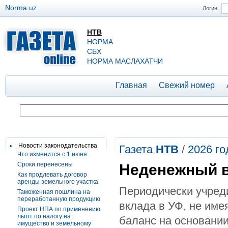
Norma.uz
Логин:
НТВ
НОРМА
СБХ
НОРМА МАСЛАХАТЧИ
Главная
Свежий номер
Новости законодательства
Газета
НТВ
/
2026 го
Что изменится с 1 июня
Сроки перенесены
Неденежный в
Как продлевать договор
аренды земельного участка
Периодически учреди
Таможенная пошлина на
переработанную продукцию
вклада в УФ, не име
Проект НПА по применению
льгот по налогу на
баланс на основании
имущество и земельному