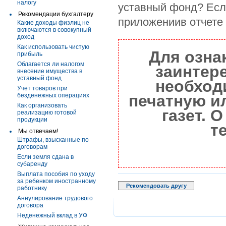
налогу
уставный фонд? Если
Рекомендации бухгалтеру
приложениив отчете
Какие доходы физлиц не
включаются в совокупный
доход
Как использовать чистую
Для озна
прибыль
Облагается ли налогом
заинтер
внесение имущества в
уставный фонд
необход
Учет товаров при
безденежных операциях
печатную и
Как организовать
газет. 
реализацию готовой
продукции
т
Мы отвечаем!
Штрафы, взысканные по
договорам
Если земля сдана в
субаренду
Выплата пособия по уходу
за ребенком иностранному
Рекомендовать другу
работнику
Аннулирование трудового
договора
Неденежный вклад в УФ