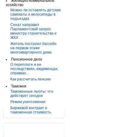
Жилищно-коммунальное
хозяйство
Можно ли оставлять детские
самокаты и велосипеды в
подъездах
Сенат направил
Парламентский запрос
министру строительства и
ЖКХ
Житель построил бассейн
на первом этаже
многоквартирного дома
Пенсионное дело
О переплате и ее
последствиях, иждивенцах,
справках…
Как рассчитать пенсию
Таможня
Таможенные льготы: что
действует сегодня
Режим уничтожения
Биржевой контракт и
таможенная стоимость