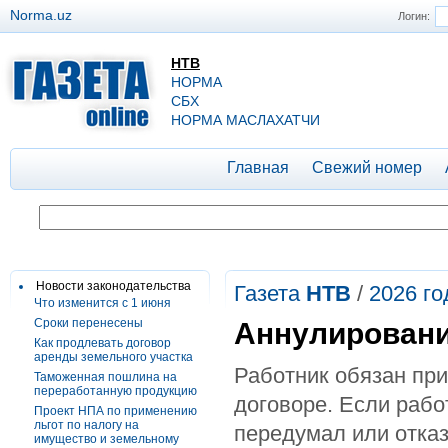
Norma.uz
Логин:
НТВ
НОРМА
СБХ
НОРМА МАСЛАХАТЧИ
Главная
Свежий номер
Новости законодательства
Газета
НТВ
/
2026 го
Что изменится с 1 июня
Сроки перенесены
Аннулировани
Как продлевать договор
аренды земельного участка
Работник обязан при
Таможенная пошлина на
переработанную продукцию
договоре. Если рабо
Проект НПА по применению
льгот по налогу на
передумал или отказ
имущество и земельному