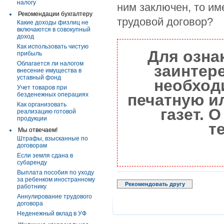
налогу
ним заключен, то им
Рекомендации бухгалтеру
трудовой договор?
Какие доходы физлиц не
включаются в совокупный
доход
Как использовать чистую
Для озна
прибыль
Облагается ли налогом
заинтер
внесение имущества в
уставный фонд
необход
Учет товаров при
безденежных операциях
печатную и
Как организовать
газет. 
реализацию готовой
продукции
т
Мы отвечаем!
Штрафы, взысканные по
договорам
Если земля сдана в
субаренду
Выплата пособия по уходу
за ребенком иностранному
Рекомендовать другу
работнику
Аннулирование трудового
договора
Неденежный вклад в УФ