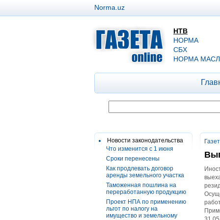
Norma.uz
НТВ
НОРМА
СБХ
НОРМА МАСЛ
Глав
Новости законодательства
Газе
Что изменится с 1 июня
Вып
Сроки перенесены
Как продлевать договор
Иност
аренды земельного участка
выеха
Таможенная пошлина на
резид
переработанную продукцию
Осущ
Проект НПА по применению
работ
льгот по налогу на
Приме
имущество и земельному
31.05