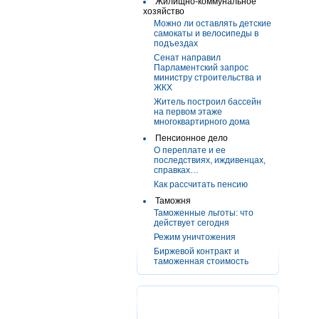
Жилищно-коммунальное
хозяйство
Можно ли оставлять детские
самокаты и велосипеды в
подъездах
Сенат направил
Парламентский запрос
министру строительства и
ЖКХ
Житель построил бассейн
на первом этаже
многоквартирного дома
Пенсионное дело
О переплате и ее
последствиях, иждивенцах,
справках…
Как рассчитать пенсию
Таможня
Таможенные льготы: что
действует сегодня
Режим уничтожения
Биржевой контракт и
таможенная стоимость