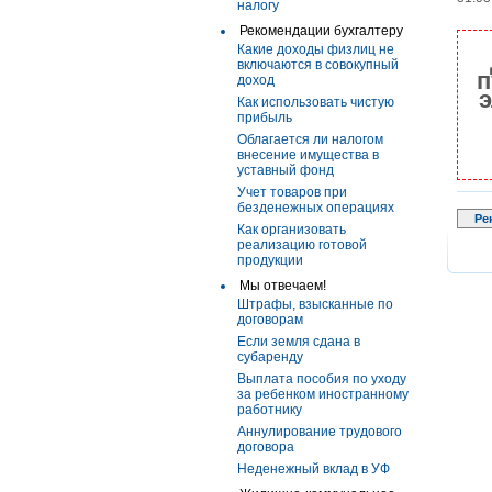
налогу
Рекомендации бухгалтеру
Какие доходы физлиц не
включаются в совокупный
п
доход
э
Как использовать чистую
прибыль
Облагается ли налогом
внесение имущества в
уставный фонд
Учет товаров при
безденежных операциях
Ре
Как организовать
реализацию готовой
продукции
Мы отвечаем!
Штрафы, взысканные по
договорам
Если земля сдана в
субаренду
Выплата пособия по уходу
за ребенком иностранному
работнику
Аннулирование трудового
договора
Неденежный вклад в УФ