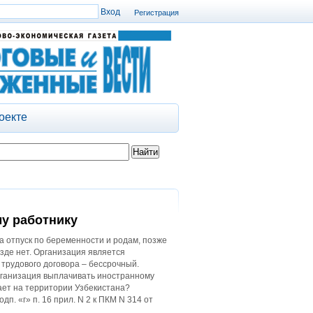
Регистрация
оекте
му работнику
 отпуск по беременности и родам, позже
зде нет. Организация является
 трудового договора – бессрочный.
рганизация выплачивать иностранному
вает на территории Узбекистана?
. «г» п. 16 прил. N 2 к ПКМ N 314 от