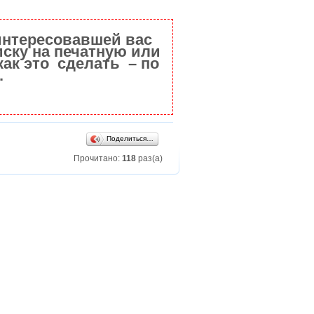
интересовавшей вас
ску на печатную или
как это сделать – по
.
Поделиться…
Прочитано:
118
раз(а)