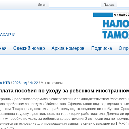
Логин:
Пароль:
АХАТЧИ
ная
Свежий номер
Архив номеров
Подписка
О пр
та
НТВ
/
2026 год
/
№ 22
/ Мы отвечаем!
лата пособия по уходу за ребенком иностранно
ранный работник оформила в соответствии с законодательством Узбекистана
ла с ребенком за пределы Узбекистана. Официального подтверждения о вые
ентом IT-парка, следовательно работнику подтверждение не требуется. Срок
ествляла трудовую деятельность на территории работодателя. Должна ли о
нику пособие по уходу за ребенком до достижения 2 лет, если она не прожи
няется ли основание для прекращения выплат в связи с выездом на ПМЖ (подп
.2024 г.)?