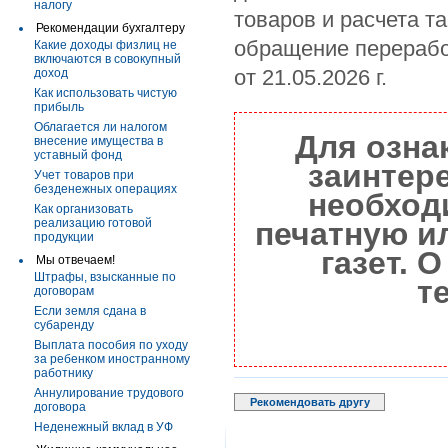
налогу
товаров и расчета 
Рекомендации бухгалтеру
обращение перерабо
Какие доходы физлиц не
включаются в совокупный
от 21.05.2026 г.
доход
Как использовать чистую
прибыль
Облагается ли налогом
Для озна
внесение имущества в
уставный фонд
заинтер
Учет товаров при
безденежных операциях
необход
Как организовать
реализацию готовой
печатную и
продукции
газет. 
Мы отвечаем!
Штрафы, взысканные по
т
договорам
Если земля сдана в
субаренду
Выплата пособия по уходу
за ребенком иностранному
работнику
Аннулирование трудового
Рекомендовать другу
договора
Неденежный вклад в УФ