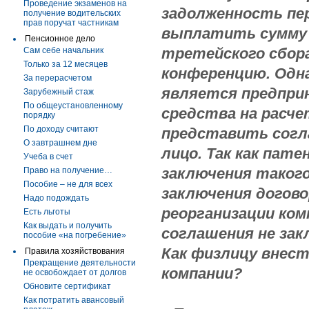
Проведение экзаменов на
задолженность пер
получение водительских
прав поручат частникам
выплатить сумму 
Пенсионное дело
третейского сбора
Сам себе начальник
Только за 12 месяцев
конференцию. Одна
За перерасчетом
является предпри
Зарубежный стаж
По общеустановленному
средства на расче
порядку
По доходу считают
представить согла
О завтрашнем дне
лицо. Так как пате
Учеба в счет
заключения таког
Право на получение…
Пособие – не для всех
заключения догово
Надо подождать
реорганизации ком
Есть льготы
Как выдать и получить
соглашения не зак
пособие «на погребение»
Как физлицу внес
Правила хозяйствования
Прекращение деятельности
компании?
не освобождает от долгов
Обновите сертификат
Как потратить авансовый