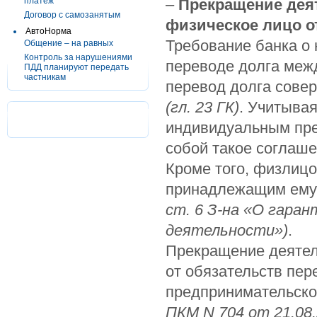
платеж
–
Прекращение деят
Договор с самозанятым
физическое лицо о
АвтоНорма
Требование банка о
Общение – на равных
Контроль за нарушениями
переводе долга межд
ПДД планируют передать
частникам
перевод долга сове
(гл. 23 ГК)
. Учитывая
индивидуальным пре
собой такое соглаше
Кроме того, физлицо
принадлежащим ем
ст. 6 З-на «О гара
деятельности»)
.
Прекращение деятел
от обязательств пер
предпринимательско
ПКМ
N 704 от 21.08.