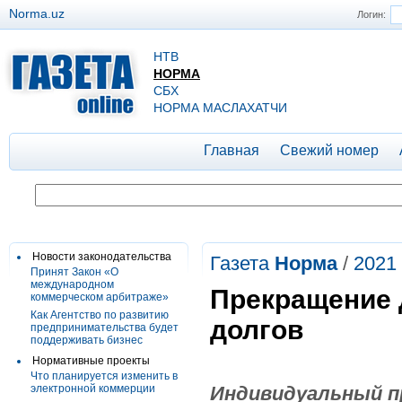
Norma.uz
Логин:
НТВ
НОРМА
СБХ
НОРМА МАСЛАХАТЧИ
Главная
Свежий номер
Новости законодательства
Газета
Норма
/
2021
Принят Закон «О
международном
Прекращение 
коммерческом арбитраже»
Как Агентство по развитию
долгов
предпринимательства будет
поддерживать бизнес
Нормативные проекты
Что планируется изменить в
электронной коммерции
Индивидуальный п