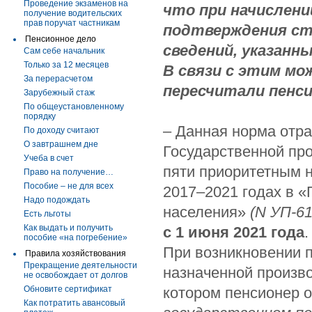
Проведение экзаменов на
что при начислени
получение водительских
прав поручат частникам
подтверждения ст
Пенсионное дело
сведений, указанны
Сам себе начальник
Только за 12 месяцев
В связи с этим мо
За перерасчетом
пересчитали пенс
Зарубежный стаж
По общеустановленному
порядку
– Данная норма отра
По доходу считают
О завтрашнем дне
Государственной про
Учеба в счет
пяти приоритетным 
Право на получение…
Пособие – не для всех
2017–2021 годах в 
Надо подождать
населения»
(
N
УП-615
Есть льготы
Как выдать и получить
с 1 июня 2021 года
.
пособие «на погребение»
При возникновении 
Правила хозяйствования
Прекращение деятельности
назначенной произво
не освобождает от долгов
Обновите сертификат
котором пенсионер 
Как потратить авансовый