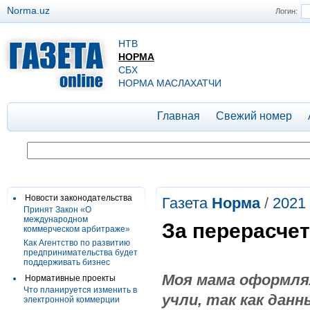
Norma.uz
Логин:
НТВ
НОРМА
СБХ
НОРМА МАСЛАХАТЧИ
Главная
Свежий номер
Новости законодательства
Газета
Норма
/
2021
Принят Закон «О
международном
За перерасче
коммерческом арбитраже»
Как Агентство по развитию
предпринимательства будет
поддерживать бизнес
Моя мама оформлял
Нормативные проекты
Что планируется изменить в
учли, так как данн
электронной коммерции