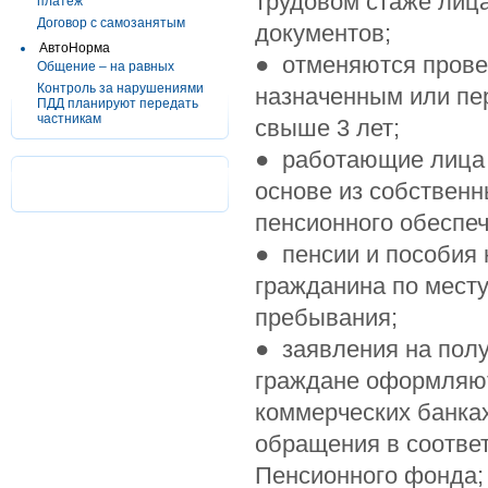
трудовом стаже лиц
платеж
Договор с самозанятым
документов;
АвтоНорма
● отменяются прове
Общение – на равных
Контроль за нарушениями
назначенным или пе
ПДД планируют передать
частникам
свыше 3 лет;
● работающие лица 
основе из собствен
пенсионного обеспе
● пенсии и пособия
гражданина по месту
пребывания;
● заявления на пол
граждане оформляют
коммерческих банка
обращения в соотве
Пенсионного фонда;