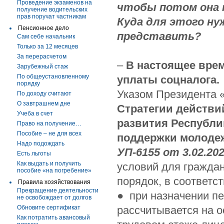
Проведение экзаменов на
чтобы потом она 
получение водительских
прав поручат частникам
Куда для этого ну
Пенсионное дело
представить?
Сам себе начальник
Только за 12 месяцев
За перерасчетом
–
В настоящее вре
Зарубежный стаж
По общеустановленному
уплаты соцналога.
порядку
Указом Президента 
По доходу считают
О завтрашнем дне
Стратегии действи
Учеба в счет
развития Республик
Право на получение…
Пособие – не для всех
поддержки молодеж
Надо подождать
УП-6155 от 3.02.202
Есть льготы
Как выдать и получить
условий для граждан
пособие «на погребение»
порядок, в соответс
Правила хозяйствования
Прекращение деятельности
● при назначении пе
не освобождает от долгов
Обновите сертификат
рассчитывается на о
Как потратить авансовый