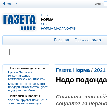
Norma.uz
Логин:
НТВ
НОРМА
СБХ
НОРМА МАСЛАХАТЧИ
Главная
Свежий номер
Новости законодательства
Газета
Норма
/
2021
Принят Закон «О
международном
Надо подожда
коммерческом арбитраже»
Как Агентство по развитию
предпринимательства будет
поддерживать бизнес
Слышала,
что сей
Нормативные проекты
Что планируется изменить в
соцналог за нера
электронной коммерции