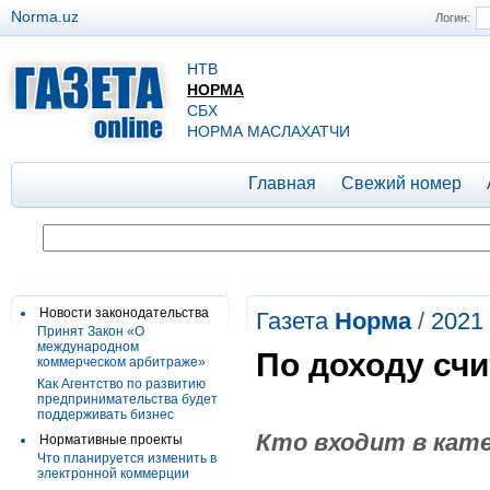
Norma.uz
Логин:
НТВ
НОРМА
СБХ
НОРМА МАСЛАХАТЧИ
Главная
Свежий номер
Новости законодательства
Газета
Норма
/
2021
Принят Закон «О
международном
По доходу сч
коммерческом арбитраже»
Как Агентство по развитию
предпринимательства будет
поддерживать бизнес
Кто входит в кат
Нормативные проекты
Что планируется изменить в
электронной коммерции