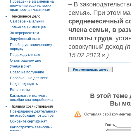
Проведение экзаменов на
– В законодательств
получение водительских
прав поручат частникам
семья». При этом м
Пенсионное дело
среднемесячный со
Сам себе начальник
Только за 12 месяцев
члена семьи, в раз
За перерасчетом
оплаты труда
, уст
Зарубежный стаж
По общеустановленному
совокупный доход
(
порядку
15.02.2013 г.)
.
По доходу считают
О завтрашнем дне
Учеба в счет
Рекомендовать другу
Право на получение…
Пособие – не для всех
Надо подождать
Есть льготы
В этой теме
Как выдать и получить
пособие «на погребение»
Вы мо
Правила хозяйствования
Прекращение деятельности
Оставляя свой комментар
не освобождает от долгов
Обновите сертификат
Гость_
Как потратить авансовый