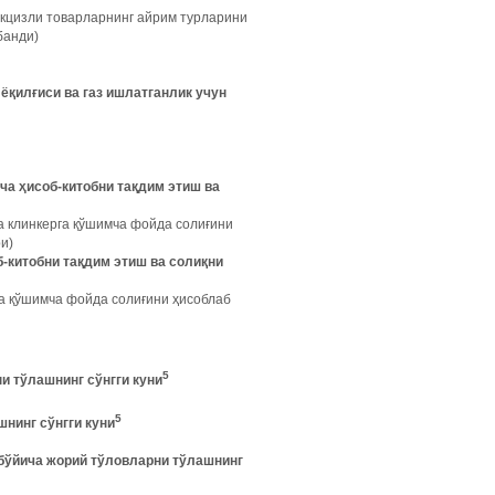
Акцизли товарларнинг айрим турларини
банди)
 ёқилғиси ва газ ишлатганлик учун
ча ҳисоб-китобни тақдим этиш ва
а клинкерга қўшимча фойда солиғини
и)
б-китобни тақдим этиш ва солиқни
га қўшимча фойда солиғини ҳисоблаб
5
и тўлашнинг сўнгги куни
5
шнинг сўнгги куни
 бўйича жорий тўловларни тўлашнинг