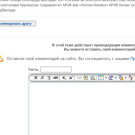
Унинг бошқа ОАВларда қайтадан чоп этилиши ва электрон маълумотлар ба
газеталари бирлашган таҳририяти» МЧЖ ёки «Norma Hamkor» МЧЖ билан ту
қўйилади.
комендовать другу
В этой теме действует премодерация коммен
Вы можете оставить свой комментарий
Оставляя свой комментарий на сайте, Вы соглашаетесь с нашими
П
Гость_