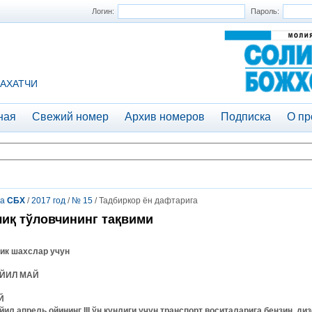
Логин:
Пароль:
АХАТЧИ
ная
Свежий номер
Архив номеров
Подписка
О пр
та
СБХ
/
2017 год
/
№ 15
/ Тадбиркор ён дафтарига
иқ тўловчининг тақвими
ик шахслар учун
 ЙИЛ МАЙ
Й
йил апрель ойининг III ўн кунлиги учун транспорт воситаларига бензин, ди