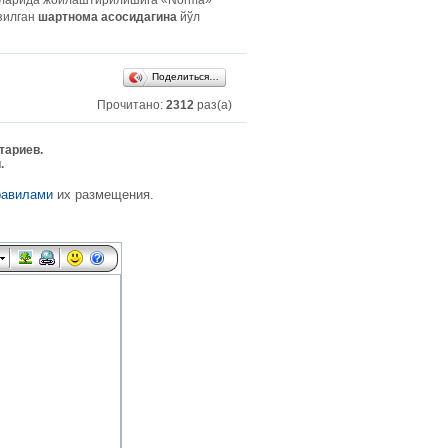
заларида жойлаштирилишига «Norma»
зилган
шартнома асосидагина
йўл
Поделиться…
Прочитано:
2312
раз(а)
тариев.
.
равилами
их размещения.