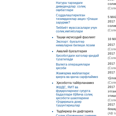
Натура тарзидаги
соли
дивидендлар: солиқ
(Соли
оқибатлари
Соддалаштирилган
5 МА
тизимдагилар акциз тўлаши
2017
зарурми?
соли
Тиббиёт муассасалари учун
(Соли
солиқ имтиёзлари
Ташқи иқтисодий фаолият
10 М
Экспорт: бухгалтер
2017
нималарни билиши лозим
(Соли
Амалий бухгалтерия
2017 
Ҳисоботдаги хатолар қандай
(Соли
тузатилади
2017
Валюта операциялари
ҳисоби
(Соли
2017
Жамғарма маблағлари:
қаерга ва қанча сарфлаймиз
тўло
(Соли
Ҳисоботга тайёрланамиз
2017
ЖШДС, ЯИТ ва
фуқароларнинг суғурта
этга
бадаллари бўйича солиқ
этишн
ҳисоботи шаклларини
(Соли
тўлдиришга доир
2017
тушунтиришлар
бошқ
Тадбиркор ён дафтарига
(АВ т
Солиқ тўловчининг тақвими