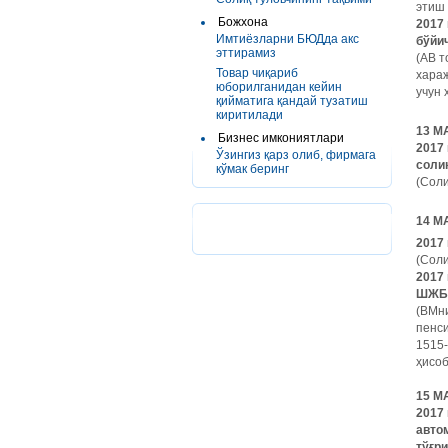
этиш 
Божхона
2017
Имтиёзларни БЮДда акс
бўйи
эттирамиз
(АВ т
Товар чиқариб
хара
юборилганидан кейин
учун 
қийматига қандай тузатиш
киритилади
13 М
Бизнес имкониятлари
2017 
Ўзингиз қарз олиб, фирмага
соли
кўмак беринг
(Соли
14 М
2017 
(Соли
2017
ШЖБП
(ВМни
пенси
1515-
ҳисоб
15 М
2017
авто
тўғр