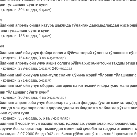
қни тўлашнинг сўнгги куни
қ кодекси, 304-модда, 4-қисм)
Й
 йилнинг апрель ойида натура шаклида тўланган даромадлардан жисмон
ғини тўлашнинг сўнгги куни
қ кодекси, 188-модда, 1-қисм)
АЙ
 йилнинг май ойи учун фойда солиғи бўйича жорий тўловни тўлашнинг сўнг
қ кодекси, 164-модда, 3 ва 4-қисмлар)
йилнинг апрель ойи учун акциз солиғи бўйича ҳисоб-китобни тақдим этиш 
қ кодекси, 239-модда, 1-қисм; 240-модда)
 йилнинг май ойи учун мол-мулк солиғи бўйича жорий тўловни тўлашнинг с
қ кодекси, 271-модда, 5-қисм)
 йилнинг май ойи учун ободонлаштириш ва ижтимоий инфратузилмани рив
3
вни тўлашнинг сўнгги куни
қ кодекси, 300-модда, 4 ва 5-қисмлар)
 йилнинг апрель ойи учун бозорлар ва устав фондида (устав капиталида)
н савдо мажмуалари олган даромадлари ва бюджетга маблағлар ўтказган
инг сўнгги куни
қ кодекси, 387-модда, 5, 6 ва 7-қисмлар)
 йилнинг II чораги учун вазирликлар, идоралар, уюшмалар, корпорациялар
арувчи бошқа органлар томонидан молиявий ҳисоботни тақдим этишнинг с
омонидан 3.07.2000 йилда 942-сон билан рўйхатдан ўтказилган Чораклик ва 