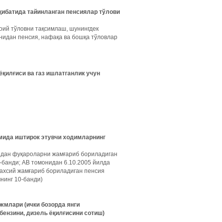
қибатида тайинланган пенсиялар тўлови
оий тўловни тақсимлаш, шунингдек
идан пенсия, нафақа ва бошқа тўловлар
 ёқилғиси ва газ ишлатганлик учун
имида иштирок этувчи ходимларнинг
нидан фуқароларни жамғариб бориладиган
-банди; АВ томонидан 6.10.2005 йилда
ахсий жамғариб бориладиган пенсия
нинг 10-банди)
жмлари (ички бозорда янги
бензини, дизель ёқилғисини сотиш)