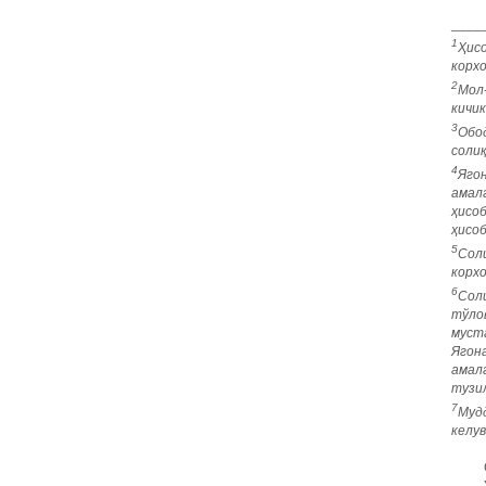
____
1
Ҳис
корх
2
Мол-
кичик
3
Обо
соли
4
Яго
амал
ҳисоб
ҳисоб
5
Сол
корх
6
Сол
тўло
муст
Ягон
амал
тузи
7
Мудд
келув