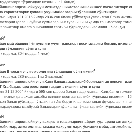
муддатлари тўғрисидаги низомнинг 1-банди)
 йилнинг апрель ойи учун меҳнатда шикастланиш ёки касб касалликлари о
ча харажатларни қоплаш
учун маблағларни тўлашнинг сўнгги куни
омонидан 3.11.2016 йилда 2836-сон билан рўйхатдан ўтказилган Ягона ижтим
жатларни қоплаш бўйича суммаларнинг тўланишини ҳамда ташкилотлар томон
харажатлар амалга оширилиши тартиби тўғрисидаги низомнинг 17-банди)
7
АЙ
йил май ойининг I ўн кунлиги учун транспорт воситаларига бензин, дизель
қни тўлашнинг сўнгги куни
қ кодекси, 304-модда, 4-қисм)
7
АЙ
4
йил II чораги учун ер солиғини тўлашнинг сўнгги куни
қ кодекси, 286-модда, 1 ва 3-қисмлар)
 йилнинг апрель ойи учун Халқ банкига жамғариб бориладиган пенсия тиз
Ҳга бадаллари реестрини тақдим этишнинг сўнгги куни
нг 21.12.2004 йилдаги 595-сон қарори билан тасдиқланган Халқ банки томо
я тизимида шахсан ҳисобга олишни юритиш тартиби тўғрисида низомнинг 16
сон билан рўйхатдан ўтказилган Иш берувчилар томонидан фуқароларнинг ш
варақларига мажбурий бадалларни қўшиш ва тўлаш тартиби тўғрисида низом
АЙ
 йилнинг апрель ойи учун акцизли товарларнинг айрим турларини сотиш ҳа
мобиллар, алкоголли ва тамаки маҳсулотлари, ўсимлик мойи, автомобиль 
исида маълумотларни тақдим этишнинг сўнгги куни