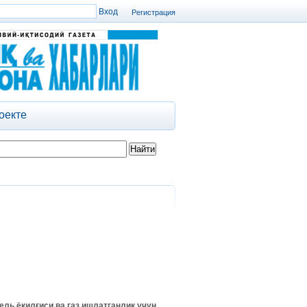
Регистрация
оекте
зель ёқилғиси ва газ ишлатганлик учун