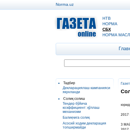
Norma.uz
НТВ
НОРМА
СБХ
НОРМА МАСЛ
Глав
Тадбир
Газе
Декларациялаш кампанияси
Сол
якунланди
Солиқ солиш
Тендер бўйича
юрид
коэффициент: қўллаш
механизми
2017
Балиқчига солиқ
Асосий ходим декларация
3
МА
топширмайди
2017 