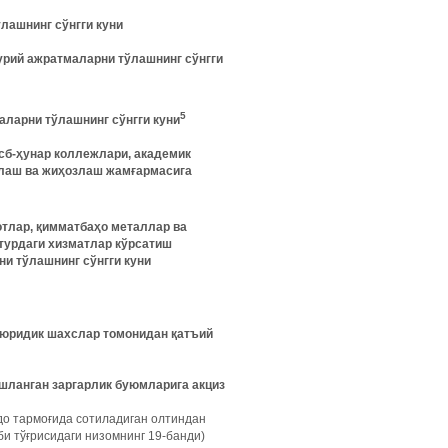
ўлашнинг сўнгги куни
урий ажратмаларни тўлашнинг сўнгги
5
аларни тўлашнинг сўнгги куни
сб-ҳунар коллежлари, академик
рлаш ва жиҳозлаш жамғармасига
отлар, қимматбаҳо металлар ва
турдаги хизматлар кўрсатиш
ни тўлашнинг сўнгги куни
 юридик шахслар томонидан қатъий
ишланган заргарлик буюмларига акциз
вдо тармоғида сотиладиган олтиндан
и тўғрисидаги низомнинг 19-банди)