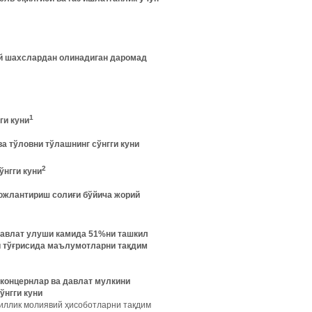
ий шахслардан олинадиган даромад
1
ги куни
ва тўловни тўлашнинг сўнгги куни
2
ўнгги куни
ожлантириш солиғи бўйича жорий
 давлат улуши камида 51%ни ташкил
и тўғрисида маълумотларни тақдим
, концернлар ва давлат мулкини
ўнгги куни
йиллик молиявий ҳисоботларни тақдим