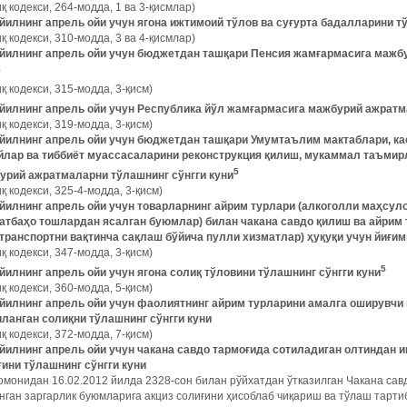
қ кодекси, 264-модда, 1 ва 3-қисмлар)
 йилнинг апрель ойи учун ягона ижтимоий тўлов ва суғурта бадалларини т
қ кодекси, 310-модда, 3 ва 4-қисмлар)
 йилнинг апрель ойи учун бюджетдан ташқари Пенсия жамғармасига мажб
5
қ кодекси, 315-модда, 3-қисм)
 йилнинг апрель ойи учун Республика йўл жамғармасига мажбурий ажратм
қ кодекси, 319-модда, 3-қисм)
 йилнинг апрель ойи учун бюджетдан ташқари Умумтаълим мактаблари, ка
йлар ва тиббиёт муассасаларини реконструкция қилиш, мукаммал таъми
5
урий ажратмаларни тўлашнинг сўнгги куни
қ кодекси, 325-4-модда, 3-қисм)
 йилнинг апрель ойи учун товарларнинг айрим турлари (алкоголли маҳсул
атбаҳо тошлардан ясалган буюмлар) билан чакана савдо қилиш ва айрим 
отранспортни вақтинча сақлаш бўйича пулли хизматлар) ҳуқуқи учун йиғим
қ кодекси, 347-модда, 3-қисм)
5
йилнинг апрель ойи учун ягона солиқ тўловини тўлашнинг сўнгги куни
қ кодекси, 360-модда, 5-қисм)
 йилнинг апрель ойи учун фаолиятнинг айрим турларини амалга оширувчи
иланган солиқни тўлашнинг сўнгги куни
қ кодекси, 372-модда, 7-қисм)
 йилнинг апрель ойи учун чакана савдо тармоғида сотиладиган олтиндан 
ғини тўлашнинг сўнгги куни
омонидан 16.02.2012 йилда 2328-сон билан рўйхатдан ўтказилган Чакана са
ган заргарлик буюмларига акциз солиғини ҳисоблаб чиқариш ва тўлаш тартиб