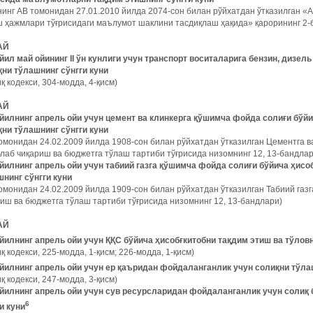
инг АВ томонидан 27.01.2010 йилда 2074-сон билан рўйхатдан ўтказилган «
 ҳажмлари тўғрисидаги маълумот шаклини тасдиқлаш ҳақида» қарорининг 2-
АЙ
йил май ойининг II ўн кунлиги учун транспорт воситаларига бензин, дизель
қни тўлашнинг сўнгги куни
қ кодекси, 304-модда, 4-қисм)
АЙ
 йилнинг апрель ойи учун цемент ва клинкерга қўшимча фойда солиғи бўйи
қни тўлашнинг сўнгги куни
омонидан 24.02.2009 йилда 1908-сон билан рўйхатдан ўтказилган Цементга в
лаб чиқариш ва бюджетга тўлаш тартиби тўғрисида низомнинг 12, 13-бандлар
 йилнинг апрель ойи учун табиий газга қўшимча фойда солиғи бўйича ҳисо
шнинг сўнгги куни
омонидан 24.02.2009 йилда 1909-сон билан рўйхатдан ўтказилган Табиий газ
иш ва бюджетга тўлаш тартиби тўғрисида низомнинг 12, 13-бандлари)
АЙ
йилнинг апрель ойи учун ҚҚС бўйича ҳисобғкитобни тақдим этиш ва тўловн
қ кодекси, 225-модда, 1-қисм; 226-модда, 1-қисм)
 йилнинг апрель ойи учун ер қаъридан фойдаланганлик учун солиқни тўла
қ кодекси, 247-модда, 3-қисм)
 йилнинг апрель ойи учун сув ресурсларидан фойдаланганлик учун солиқ
6
и куни