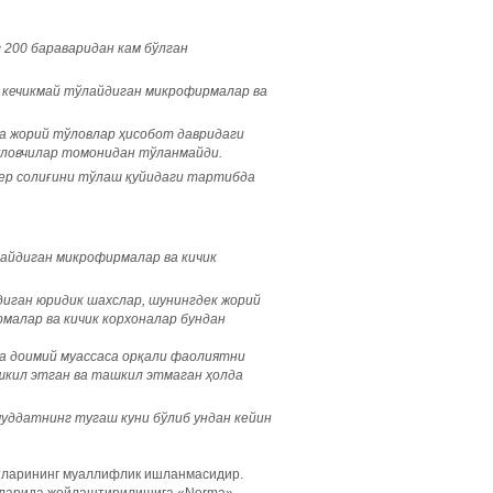
200 бараваридан кам бўлган
ан кечикмай тўлайдиган микрофирмалар ва
 жорий тўловлар ҳисобот давридаги
тўловчилар томонидан тўланмайди.
 ер солиғини тўлаш қуйидаги тартибда
лайдиган микрофирмалар ва кичик
диган юридик шахслар, шунингдек жорий
рмалар ва кичик корхоналар бундан
да доимий муассаса орқали фаолиятни
шкил этган ва ташкил этмаган ҳолда
муддатнинг тугаш куни бўлиб ундан кейин
ртларининг муаллифлик ишланмасидир.