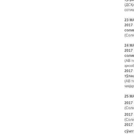
(ДСҚн
сотиш
23 М
2017 
соли
(Соли
24 М
2017
соли
(АВ т
ҳисоб
2017
тўла
(АВ т
чиқар
25 М
2017 
(Соли
2017
(Соли
2017
сўнгг