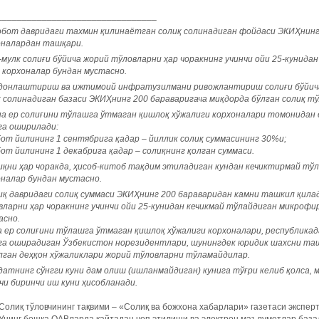
________________________________
обот давридаги тахмин қилинаётган солиқ солинадиган фойдаси ЭКИҲнинг 
оналардан ташқари.
мулк солиғи бўйича жорий тўловларни ҳар чоракнинг учинчи ойи ­25-кунид
 корхоналар бундан мустасно.
донлаштириш ва ижтимоий инфратузилмани ривожлантириш солиғи бўйича
қ солинадиган базаси ЭКИҲнинг 200 бараваригача миқдорда бўлган солиқ 
на ер солиғини тўлашга ўтмаган қишлоқ хўжалиги корхоналари томонидан
га оширилади:
от йилининг 1 сентябрига қадар – йиллик солиқ суммасининг 30%и;
от йилининг 1 декабрига қадар – солиқнинг қолган суммаси.
иқни ҳар чоракда, ҳисоб-китоб тақдим этиладиган кундан кечиктирмай тў
оналар бундан мустасно.
иқ давридаги солиқ суммаси ЭКИҲнинг 200 бараваридан камни ташкил қила
вларни ҳар чоракнинг учинчи ойи 25-кунидан кечикмай тўлайдиган микрофи
асно.
а ер солиғини тўлашга ўтмаган қишлоқ хўжалиги корхоналари, республика
га оширадиган Ўзбекистон норезидентлари, шунингдек юридик шахсни та
лган деҳқон хўжаликлари жорий тўловларни тўламайдилар.
атнинг сўнгги куни дам олиш (ишланмайдиган) кунига тўғри келиб қолса, 
чи биринчи иш куни ҳисобланади.
Солиқ тўловчининг тақвими – «Солиқ ва божхона хабарлари» газетаси экспе