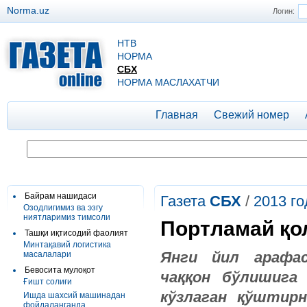
Norma.uz
Логин:
НТВ
НОРМА
СБХ
НОРМА МАСЛАХАТЧИ
Главная
Свежий номер
Байрам нашидаси
Газета
СБХ
/
2013 го
Озодлигимиз ва эзгу
ниятларимиз тимсоли
Портламай қо
Ташқи иқтисодий фаолият
Минтақавий логистика
Янги йил арафас
масалалари
Бевосита мулоқот
чаққон бўлишига
Ғишт солиғи
кўзлаган қўштир
Ишда шахсий машинадан
фойдаланганда