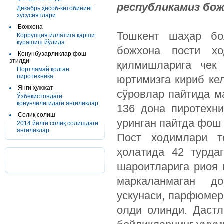
республикамиз бож
Декабрь ҳисоб-китобининг
хусусиятлари
Божхона
Тошкент шаҳар бо
Коррупция иллатига қарши
курашиш йўлида
божхона пости хо
Қонунбузарликлар фош
этилди
қилмишларига чек 
Портламай қолган
пиротехника
юртимизга кириб ке
Янги ҳужжат
сўровлар пайтида м
Ўзбекистондаги
қонунчилигидаги янгиликлар
136 дона пиротехн
Солиқ солиш
уринган пайтда фош
2014 йилги солиқ солишдаги
янгиликлар
Пост ходимлари т
ҳолатида 42 турда
шароитларига риоя 
маркаланмаган до
ускунаси, парфюмер
олди олинди. Дастл