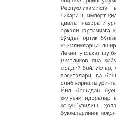
бойликларнинг умум
Республикамизда 
чиқариш, импорт қи
давлат назорати ўр
орқали юртимизга 
сўмдан ортиқ бўлга
ичимликларни яшир
Лекин, у фақат шу б
Р.Маликов яна қий
моддий бойликлар, 
воситалари, ва бо
олиб киришга уринг
Йил бошидан буён
қилувчи идоралар 
қонунбузилиш ҳол
буюмларининг ноқон