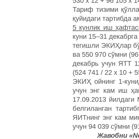
530 х 12 + 96 105 х 14
Тариф тизими қўлла
қуйидаги тартибда 
5 кунлик иш ҳафтас
куни 15–31 декабрга 
тегишли ЭКИҲлар бўй
ва 550 970 сўмни (96
декабрь учун ЯТТ 1
(524 741 / 22 х 10 + 
ЭКИҲ ойнинг 1-куни
учун энг кам иш ҳ
17.09.2013 йилдаги 
белгиланган тартиб
ЯИТнинг энг кам ми
учун 94 039 сўмни (91
Жавобни «
N