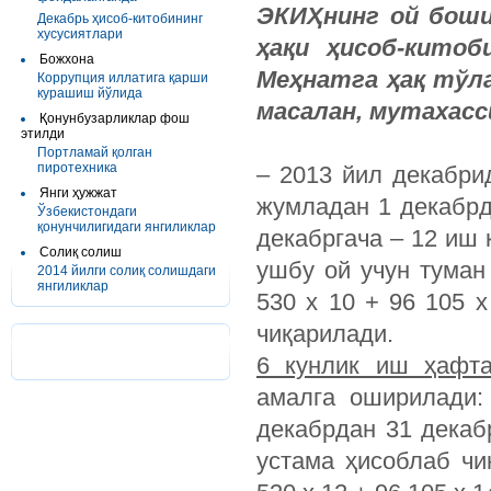
ЭКИҲнинг ой боши
Декабрь ҳисоб-китобининг
хусусиятлари
ҳақи ҳисоб-китоб
Божхона
Меҳнатга ҳақ тўл
Коррупция иллатига қарши
курашиш йўлида
масалан, мутахасс
Қонунбузарликлар фош
этилди
Портламай қолган
пиротехника
– 2013 йил декабри
Янги ҳужжат
жумладан 1 декабрд
Ўзбекистондаги
қонунчилигидаги янгиликлар
декабргача – 12 иш 
Солиқ солиш
ушбу ой учун туман
2014 йилги солиқ солишдаги
янгиликлар
530 х 10 + 96 105 х
чиқарилади.
6 кунлик иш ҳафта
амалга оширилади:
декабрдан 31 декаб
устама ҳисоблаб чи