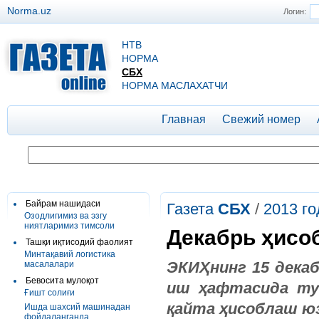
Norma.uz
Логин:
НТВ
НОРМА
СБХ
НОРМА МАСЛАХАТЧИ
Главная
Свежий номер
Байрам нашидаси
Газета
СБХ
/
2013 го
Озодлигимиз ва эзгу
ниятларимиз тимсоли
Декабрь ҳисо
Ташқи иқтисодий фаолият
Минтақавий логистика
ЭКИҲнинг 15 декаб
масалалари
Бевосита мулоқот
иш ҳафтасида ту
Ғишт солиғи
қайта ҳисоблаш ю
Ишда шахсий машинадан
фойдаланганда