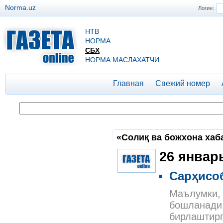
Norma.uz
Логин:
НТВ
НОРМА
СБХ
НОРМА МАСЛАХАТЧИ
Главная
Свежий номер
«Солиқ ва божхона хаба
26 январ
Сарҳисо
Маълумки, 
бошланади.
бирлаштирг