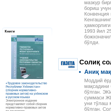
мазкур бир
бориш учун
Конвенция 
Кенгашнинг
ҳамкорлиги
1993 йил 2
Книги
божхоначил
бўлди.
Солиқ с
Аниқ мақ
Налоговое з
Республики 
Сборник нор
Моддий ёрд
правовых ак
«Трудовое законодательство
РАСЧЕТЫ С ПЕРСОНАЛОМ II
мақсадини 
Данное элек
Республики Узбекистан»
ТОМ ОСОБЕННОСТИ
по сути пред
(сборник нормативно-
ОПЛАТЫ ТРУДА
бўлган. ЭК
сборник нор
правовых актов) на узбекском
В книге рассмотрены вопросы
правовых акт
суммаси ЖШ
и русском языках
оплаты труда отдельных
законодател
Электронное издание
категорий работников, в
уни тўлаш 
Узбекистан. 
представляет собой сборник
отдельных сферах и случаях.
законы, указ
нормативно-правовых актов
В частности, раскрыты
бўлган. Со
постановлен