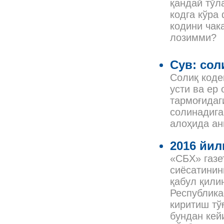
қандай тўл
кодга кўра
кодини чак
лозимми?
Сув: сол
Солиқ коде
усти ва ер
тармоғидаг
солинадига
алоҳида ан
2016 йил
«СБХ» газе
сиёсатинин
қабул қили
Республика
киритиш тў
бундан кей