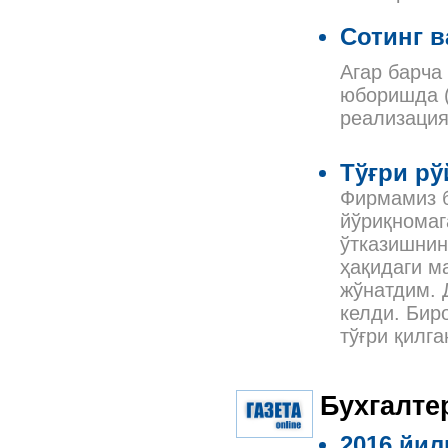
Сотинг в
Агар барча
юборишда (
реализаци
Тўғри рў
Фирмамиз б
йўриқномаг
ўтказишнин
ҳақидаги м
жўнатдим. 
келди. Бир
тўғри қилг
Бухгалте
2016 йил