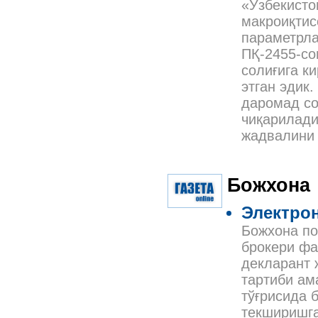
«Ўзбекисто
макроиқтис
параметрла
ПҚ-2455-со
солиғига к
этган эдик
даромад со
чиқарилади
жадвалини 
Божхона
Электро
Божхона по
брокери фа
декларант 
тартиби ам
тўғрисида 
текширишга