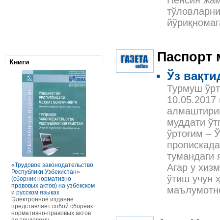
Пенсия жам
тўловларни
йўриқномаг
Паспорт 
Книги
Ўз вақти
Турмуш ўрт
10.05.2017
алмаштириш
муддати ўт
ўртоғим – 
Налоговое з
пропискада
Республики 
тумандаги 
Сборник нор
правовых ак
«Трудовое законодательство
РАСЧЕТЫ С ПЕРСОНАЛОМ II
Агар у хиз
Данное элек
Республики Узбекистан»
ТОМ ОСОБЕННОСТИ
по сути пред
ўтиш учун 
(сборник нормативно-
ОПЛАТЫ ТРУДА
сборник нор
правовых актов) на узбекском
В книге рассмотрены вопросы
маълумотн
правовых акт
и русском языках
оплаты труда отдельных
законодател
Электронное издание
категорий работников, в
Узбекистан. 
представляет собой сборник
отдельных сферах и случаях.
законы, указ
нормативно-правовых актов
В частности, раскрыты
постановлен