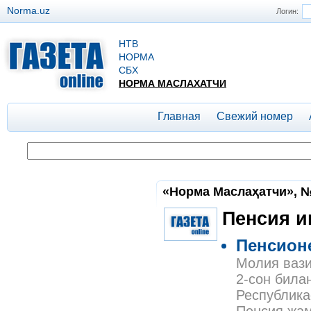
Norma.uz
Логин:
НТВ
НОРМА
СБХ
НОРМА МАСЛАХАТЧИ
Главная
Свежий номер
«Норма Маслаҳатчи», №2
Пенсия 
Пенсион
Молия вази
2-сон била
Республика