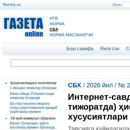
Norma.uz
Логин:
НТВ
НОРМА
СБХ
НОРМА МАСЛАХАТЧИ
Бош саҳифа
Янги сон
С
Қонунчиликдаги янгиликлар
СБХ
/
2026 йил
/
№ 2
1 июндан нималар ўзгаради
Июнь ойида Ўзбекистонда
Интернет-сав
нималар ўзгаради
Ер участкасини ижарага
тижоратда) ҳи
олиш шартномасини қандай
узайтириш мумкин
хусусиятлари
Уй-жой-коммунал хўжалиги
Бўнак тўловлари: қайта
Тавсияга қуйидагила
ҳисоблаш мумкин бўлганда...