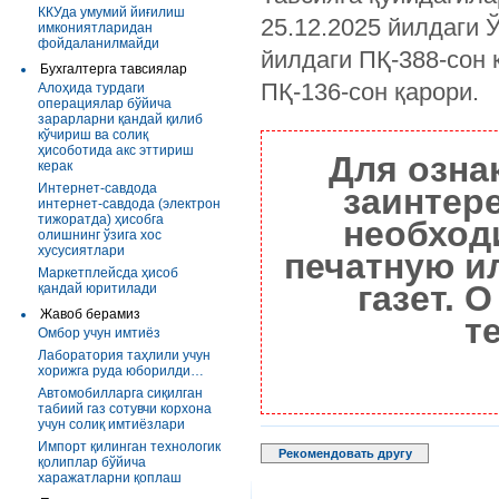
ККУда умумий йиғилиш
25.12.2025 йилдаги 
имкониятларидан
фойдаланилмайди
йилдаги ПҚ-388-сон 
Бухгалтерга тавсиялар
ПҚ-136-сон қарори.
Алоҳида турдаги
операциялар бўйича
зарарларни қандай қилиб
кўчириш ва солиқ
ҳисоботида акс эттириш
Для озна
керак
Интернет-савдода
заинтер
интернет-савдода (электрон
тижоратда) ҳисобга
необход
олишнинг ўзига хос
хусусиятлари
печатную и
Маркетплейсда ҳисоб
газет. 
қандай юритилади
Жавоб берамиз
т
Омбор учун имтиёз
Лаборатория таҳлили учун
хорижга руда юборилди…
Автомобилларга сиқилган
табиий газ сотувчи корхона
учун солиқ имтиёзлари
Импорт қилинган технологик
Рекомендовать другу
қолиплар бўйича
харажатларни қоплаш