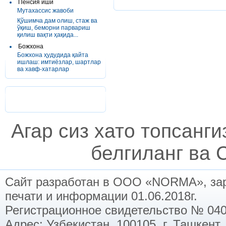
Пенсия иши
Мутахассис жавоби
Қўшимча дам олиш, стаж ва
ўқиш, беморни парвариш
қилиш вақти ҳақида...
Божхона
Божхона ҳудудида қайта
ишлаш: имтиёзлар, шартлар
ва хавф-хатарлар
Агар сиз хато топсанг
белгиланг ва C
Сайт разработан в ООО «NORMA», заре
печати и информации 01.06.2018г.
Регистрационное свидетельство № 040
Адрес: Узбекистан, 100105, г. Ташкент,