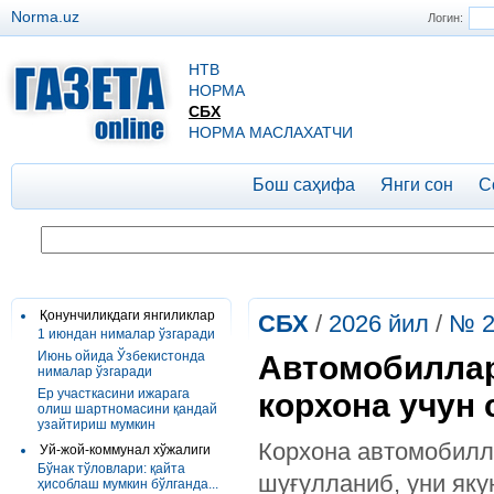
Norma.uz
Логин:
НТВ
НОРМА
СБХ
НОРМА МАСЛАХАТЧИ
Бош саҳифа
Янги сон
С
Қонунчиликдаги янгиликлар
СБХ
/
2026 йил
/
№ 2
1 июндан нималар ўзгаради
Июнь ойида Ўзбекистонда
Автомобилларг
нималар ўзгаради
Ер участкасини ижарага
корхона учун 
олиш шартномасини қандай
узайтириш мумкин
Корхона автомобилла
Уй-жой-коммунал хўжалиги
Бўнак тўловлари: қайта
шуғулланиб, уни яку
ҳисоблаш мумкин бўлганда...