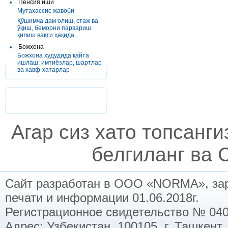
Пенсия иши
Мутахассис жавоби
Қўшимча дам олиш, стаж ва
ўқиш, беморни парвариш
қилиш вақти ҳақида...
Божхона
Божхона ҳудудида қайта
ишлаш: имтиёзлар, шартлар
ва хавф-хатарлар
Агар сиз хато топсанг
белгиланг ва C
Сайт разработан в ООО «NORMA», заре
печати и информации 01.06.2018г.
Регистрационное свидетельство № 040
Адрес: Узбекистан, 100105, г. Ташкент,