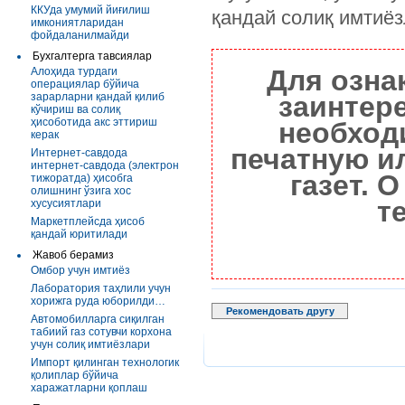
ККУда умумий йиғилиш
қандай солиқ имтиё
имкониятларидан
фойдаланилмайди
Бухгалтерга тавсиялар
Для озна
Алоҳида турдаги
операциялар бўйича
зарарларни қандай қилиб
заинтер
кўчириш ва солиқ
ҳисоботида акс эттириш
необход
керак
печатную и
Интернет-савдода
интернет-савдода (электрон
газет. 
тижоратда) ҳисобга
олишнинг ўзига хос
т
хусусиятлари
Маркетплейсда ҳисоб
қандай юритилади
Жавоб берамиз
Омбор учун имтиёз
Лаборатория таҳлили учун
хорижга руда юборилди…
Рекомендовать другу
Автомобилларга сиқилган
табиий газ сотувчи корхона
учун солиқ имтиёзлари
Импорт қилинган технологик
қолиплар бўйича
харажатларни қоплаш