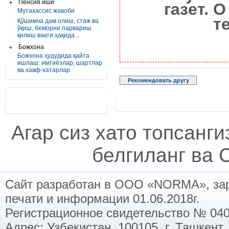
Пенсия иши
газет. 
Мутахассис жавоби
т
Қўшимча дам олиш, стаж ва
ўқиш, беморни парвариш
қилиш вақти ҳақида...
Божхона
Божхона ҳудудида қайта
ишлаш: имтиёзлар, шартлар
ва хавф-хатарлар
Рекомендовать другу
Агар сиз хато топсанг
белгиланг ва C
Сайт разработан в ООО «NORMA», заре
печати и информации 01.06.2018г.
Регистрационное свидетельство № 040
Адрес: Узбекистан, 100105, г. Ташкент,