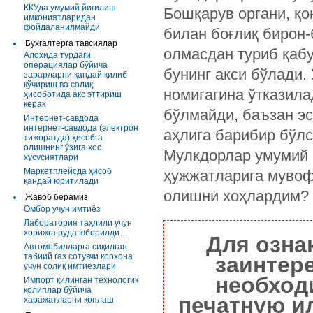
ККУда умумий йиғилиш
Бошқарув органи, қо
имкониятларидан
фойдаланилмайди
билан боғлиқ бирон-
Бухгалтерга тавсиялар
олмасдан туриб қабу
Алоҳида турдаги
операциялар бўйича
бунинг акси бўлади.
зарарларни қандай қилиб
кўчириш ва солиқ
номигагина ўтказила
ҳисоботида акс эттириш
керак
бўлмайди, баъзан эс
Интернет-савдода
интернет-савдода (электрон
аҳлига барибир бўл
тижоратда) ҳисобга
олишнинг ўзига хос
Мулкдорлар умумий 
хусусиятлари
Маркетплейсда ҳисоб
ҳужжатларига мувоф
қандай юритилади
олишни хоҳлардим?
Жавоб берамиз
Омбор учун имтиёз
Лаборатория таҳлили учун
хорижга руда юборилди…
Для озна
Автомобилларга сиқилган
табиий газ сотувчи корхона
заинтер
учун солиқ имтиёзлари
необход
Импорт қилинган технологик
қолиплар бўйича
печатную и
харажатларни қоплаш