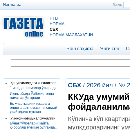
Norma.uz
Логин:
НТВ
НОРМА
СБХ
НОРМА МАСЛАХАТЧИ
Бош саҳифа
Янги сон
С
Қонунчиликдаги янгиликлар
СБХ
/
2026 йил
/
№ 2
1 июндан нималар ўзгаради
Июнь ойида Ўзбекистонда
ККУда умумий
нималар ўзгаради
Ер участкасини ижарага
фойдаланилм
олиш шартномасини қандай
узайтириш мумкин
Кўпинча кўп кварти
Уй-жой-коммунал хўжалиги
Бўнак тўловлари: қайта
мулкдорларининг ум
ҳисоблаш мумкин бўлганда...