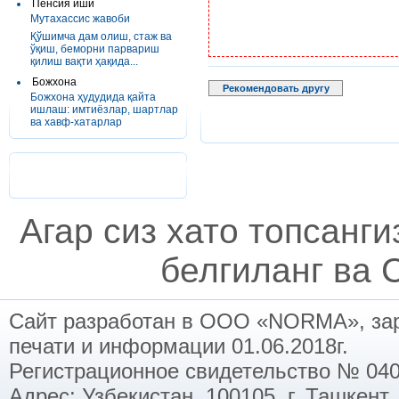
Пенсия иши
Мутахассис жавоби
Қўшимча дам олиш, стаж ва
ўқиш, беморни парвариш
қилиш вақти ҳақида...
Божхона
Рекомендовать другу
Божхона ҳудудида қайта
ишлаш: имтиёзлар, шартлар
ва хавф-хатарлар
Агар сиз хато топсанг
белгиланг ва C
Сайт разработан в ООО «NORMA», заре
печати и информации 01.06.2018г.
Регистрационное свидетельство № 040
Адрес: Узбекистан, 100105, г. Ташкент,