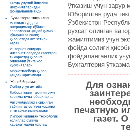
ККУда умумий йиғилиш
ўтказиш учун зарур 
имкониятларидан
фойдаланилмайди
Юборилган руда текш
Бухгалтерга тавсиялар
Ўзбекистон Республи
Алоҳида турдаги
операциялар бўйича
рухсат олинган ва ю
зарарларни қандай қилиб
кўчириш ва солиқ
жамиятимиз учун эк
ҳисоботида акс эттириш
керак
фойда солиғи ҳисоби
Интернет-савдода
интернет-савдода (электрон
фойдаланганлик учун
тижоратда) ҳисобга
олишнинг ўзига хос
Бухгалтерия ўтказма
хусусиятлари
Маркетплейсда ҳисоб
қандай юритилади
Для озна
Жавоб берамиз
Омбор учун имтиёз
заинтер
Лаборатория таҳлили учун
хорижга руда юборилди…
необход
Автомобилларга сиқилган
табиий газ сотувчи корхона
печатную и
учун солиқ имтиёзлари
газет. 
Импорт қилинган технологик
қолиплар бўйича
т
харажатларни қоплаш