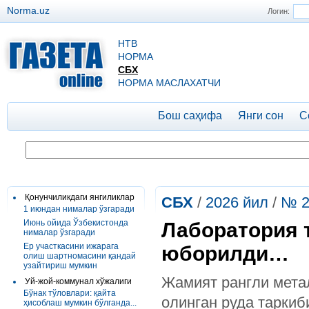
Norma.uz
Логин:
НТВ
НОРМА
СБХ
НОРМА МАСЛАХАТЧИ
Бош саҳифа
Янги сон
С
Қонунчиликдаги янгиликлар
СБХ
/
2026 йил
/
№ 2
1 июндан нималар ўзгаради
Июнь ойида Ўзбекистонда
Лаборатория 
нималар ўзгаради
Ер участкасини ижарага
юборилди…
олиш шартномасини қандай
узайтириш мумкин
Жамият рангли мета
Уй-жой-коммунал хўжалиги
Бўнак тўловлари: қайта
олинган руда тарки
ҳисоблаш мумкин бўлганда...