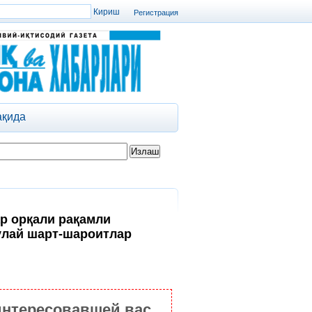
Регистрация
ақида
р орқали рақамли
улай шарт-шароитлар
интересовавшей вас