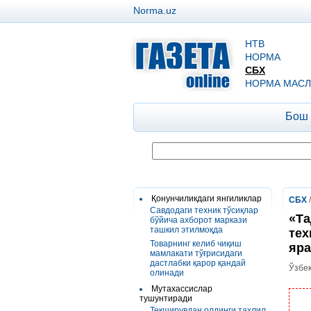
Norma.uz
НТВ
НОРМА
СБХ
НОРМА МАСЛ
Бош
Қонунчиликдаги янгиликлар
СБХ
Савдодаги техник тўсиқлар
«Та
бўйича ахборот маркази
ташкил этилмоқда
тех
Товарнинг келиб чиқиш
яра
мамлакати тўғрисидаги
дастлабки қарор қандай
Ўзбек
олинади
Мутахассислар
тушунтиради
Текширувдан олдинги таҳлил