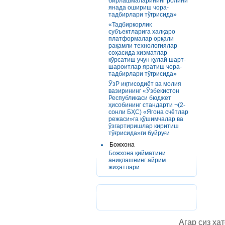
бирлашмаларининг ролини
янада ошириш чора-
тадбирлари тўғрисида»
«Тадбиркорлик
субъектларига халқаро
платформалар орқали
рақамли технологиялар
соҳасида хизматлар
кўрсатиш учун қулай шарт-
шароитлар яратиш чора-
тадбирлари тўғрисида»
ЎзР иқтисодиёт ва молия
вазирининг «Ўзбекистон
Республикаси бюджет
ҳисобининг стандарти ¬(2-
сонли БҲС) «Ягона счётлар
режаси»га қўшимчалар ва
ўзгартиришлар киритиш
тўғрисида»ги буйруғи
Божхона
Божхона қийматини
аниқлашнинг айрим
жиҳатлари
Агар сиз хат