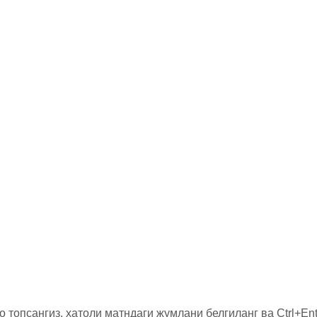
о топсангиз, хатоли матндаги жумлани белгиланг ва Ctrl+Ent