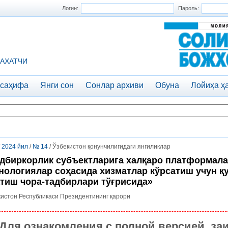
Логин:
Пароль:
АХАТЧИ
 саҳифа
Янги сон
Сонлар архиви
Обуна
Лойиҳа ҳ
/
2024 йил
/
№ 14
/ Ўзбекистон қонунчилигидаги янгиликлар
дбиркорлик субъектларига халқаро платформала
нологиялар соҳасида хизматлар кўрсатиш учун қ
тиш чора-тадбирлари тўғрисида»
истон Республикаси Президентининг қарори
Для ознакомления с полной версией, за