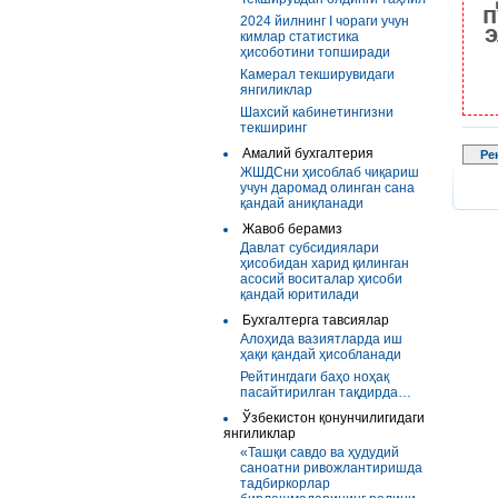
п
2024 йилнинг I чораги учун
э
кимлар статистика
ҳисоботини топширади
Камерал текширувидаги
янгиликлар
Шахсий кабинетингизни
текширинг
Амалий бухгалтерия
Ре
ЖШДСни ҳисоблаб чиқариш
учун даромад олинган сана
қандай аниқланади
Жавоб берамиз
Давлат субсидиялари
ҳисобидан харид қилинган
асосий воситалар ҳисоби
қандай юритилади
Бухгалтерга тавсиялар
Алоҳида вазиятларда иш
ҳақи қандай ҳисобланади
Рейтингдаги баҳо ноҳақ
пасайтирилган тақдирда…
Ўзбекистон қонунчилигидаги
янгиликлар
«Ташқи савдо ва ҳудудий
саноатни ривожлантиришда
тадбиркорлар