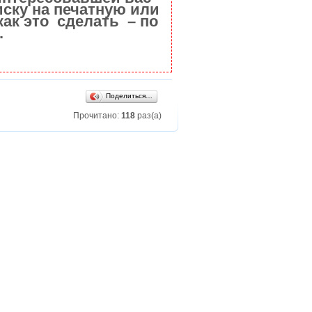
ску на печатную или
как это сделать – по
.
Поделиться…
Прочитано:
118
раз(а)