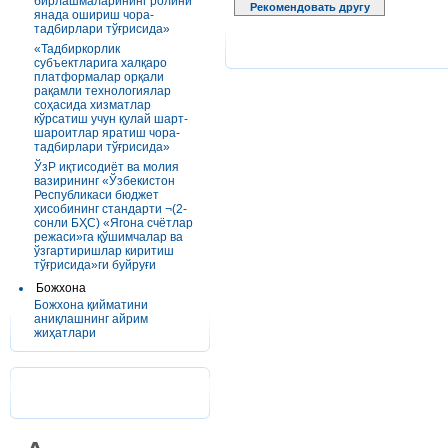
бирлашмаларининг ролини
Рекомендовать другу
янада ошириш чора-
тадбирлари тўғрисида»
«Тадбиркорлик
субъектларига халқаро
платформалар орқали
рақамли технологиялар
соҳасида хизматлар
кўрсатиш учун қулай шарт-
шароитлар яратиш чора-
тадбирлари тўғрисида»
ЎзР иқтисодиёт ва молия
вазирининг «Ўзбекистон
Республикаси бюджет
ҳисобининг стандарти ¬(2-
сонли БҲС) «Ягона счётлар
режаси»га қўшимчалар ва
ўзгартиришлар киритиш
тўғрисида»ги буйруғи
Божхона
Божхона қийматини
аниқлашнинг айрим
жиҳатлари