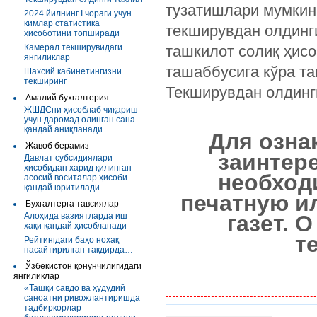
тузатишлари мумкин
2024 йилнинг I чораги учун
кимлар статистика
текширувдан олдинги
ҳисоботини топширади
Камерал текширувидаги
ташкилот солиқ ҳисо
янгиликлар
ташаббусига кўра та
Шахсий кабинетингизни
текширинг
Текширувдан олдинг
Амалий бухгалтерия
ЖШДСни ҳисоблаб чиқариш
учун даромад олинган сана
қандай аниқланади
Для озна
Жавоб берамиз
заинтер
Давлат субсидиялари
ҳисобидан харид қилинган
необход
асосий воситалар ҳисоби
қандай юритилади
печатную и
Бухгалтерга тавсиялар
Алоҳида вазиятларда иш
газет. 
ҳақи қандай ҳисобланади
т
Рейтингдаги баҳо ноҳақ
пасайтирилган тақдирда…
Ўзбекистон қонунчилигидаги
янгиликлар
«Ташқи савдо ва ҳудудий
саноатни ривожлантиришда
тадбиркорлар