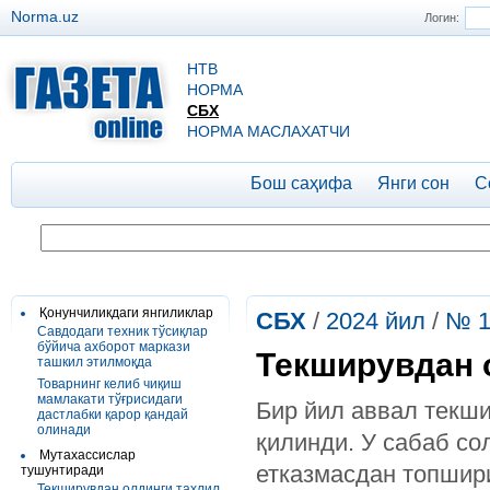
Norma.uz
Логин:
НТВ
НОРМА
СБХ
НОРМА МАСЛАХАТЧИ
Бош саҳифа
Янги сон
С
Қонунчиликдаги янгиликлар
СБХ
/
2024 йил
/
№ 1
Савдодаги техник тўсиқлар
бўйича ахборот маркази
Текширувдан 
ташкил этилмоқда
Товарнинг келиб чиқиш
мамлакати тўғрисидаги
Бир йил аввал текш
дастлабки қарор қандай
олинади
қилинди. У сабаб со
Мутахассислар
етказмасдан топшир
тушунтиради
Текширувдан олдинги таҳлил