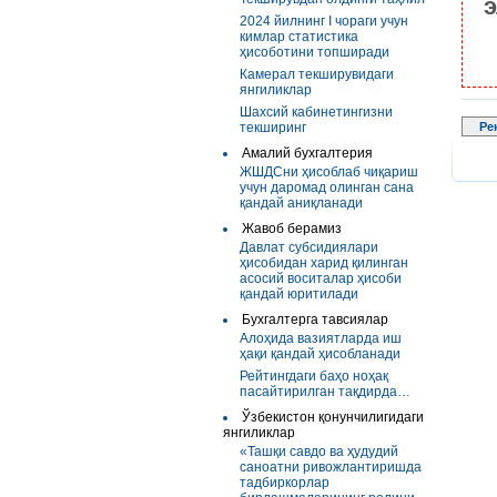
э
2024 йилнинг I чораги учун
кимлар статистика
ҳисоботини топширади
Камерал текширувидаги
янгиликлар
Шахсий кабинетингизни
текширинг
Ре
Амалий бухгалтерия
ЖШДСни ҳисоблаб чиқариш
учун даромад олинган сана
қандай аниқланади
Жавоб берамиз
Давлат субсидиялари
ҳисобидан харид қилинган
асосий воситалар ҳисоби
қандай юритилади
Бухгалтерга тавсиялар
Алоҳида вазиятларда иш
ҳақи қандай ҳисобланади
Рейтингдаги баҳо ноҳақ
пасайтирилган тақдирда…
Ўзбекистон қонунчилигидаги
янгиликлар
«Ташқи савдо ва ҳудудий
саноатни ривожлантиришда
тадбиркорлар