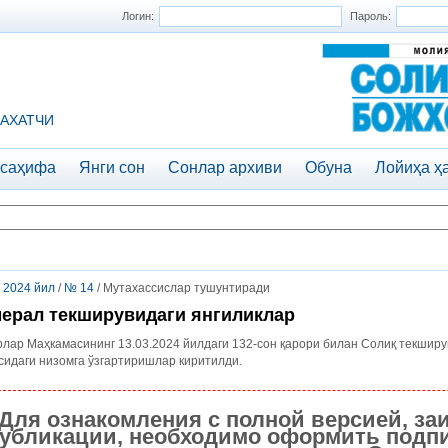
Логин:
Пароль:
АХАТЧИ
 саҳифа
Янги сон
Сонлар архиви
Обуна
Лойиҳа ҳ
/
2024 йил
/
№ 14
/ Мутахассислар тушунтиради
ерал текширувидаги янгиликлар
лар Маҳкамасининг 13.03.2024 йилдаги 132-сон қарори билан Солиқ текширу
сидаги низомга ўзгартиришлар киритилди.
Для ознакомления с полной версией, за
убликации, необходимо оформить подпи