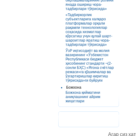
бирлашмаларининг ролини
янада ошириш чора-
тадбирлари тўғрисида»
«Тадбиркорлик
субъектларига халқаро
платформалар орқали
рақамли технологиялар
соҳасида хизматлар
кўрсатиш учун қулай шарт-
шароитлар яратиш чора-
тадбирлари тўғрисида»
ЎзР иқтисодиёт ва молия
вазирининг «Ўзбекистон
Республикаси бюджет
ҳисобининг стандарти ¬(2-
сонли БҲС) «Ягона счётлар
режаси»га қўшимчалар ва
ўзгартиришлар киритиш
тўғрисида»ги буйруғи
Божхона
Божхона қийматини
аниқлашнинг айрим
жиҳатлари
Агар сиз хат