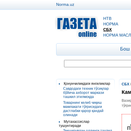
Norma.uz
НТВ
НОРМА
СБХ
НОРМА МАСЛ
Бош
Қонунчиликдаги янгиликлар
СБХ
Савдодаги техник тўсиқлар
Кам
бўйича ахборот маркази
ташкил этилмоқда
Вазир
Товарнинг келиб чиқиш
тўғри
мамлакати тўғрисидаги
дастлабки қарор қандай
олинади
Мутахассислар
тушунтиради
п
Текширувдан олдинги таҳлил