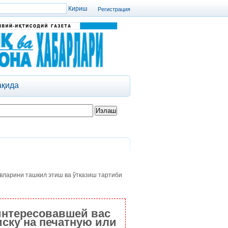
Регистрация
ақида
вларини ташкил этиш ва ўтказиш тартиби
интересовавшей вас
ску на печатную или