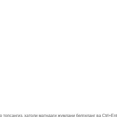
о топсангиз, хатоли матндаги жумлани белгиланг ва Ctrl+Ent