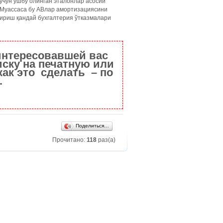
учун ушбу олинган эталонлар асосий
 Муассаса бу АВлар амортизациясини
кириш қандай бухгалтерия ўтказмалари
интересовавшей вас
ску на печатную или
как это сделать – по
.
Поделиться…
Прочитано:
118
раз(а)