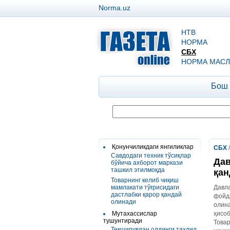
Norma.uz
НТВ
НОРМА
СБХ
НОРМА МАСЛ
Бош
Қонунчиликдаги янгиликлар
СБХ
Савдодаги техник тўсиқлар
Дав
бўйича ахборот маркази
ташкил этилмоқда
қан
Товарнинг келиб чиқиш
мамлакати тўғрисидаги
Давла
дастлабки қарор қандай
фойда
олинади
олина
Мутахассислар
ҳисоб
тушунтиради
Товар
Текширувдан олдинги таҳлил