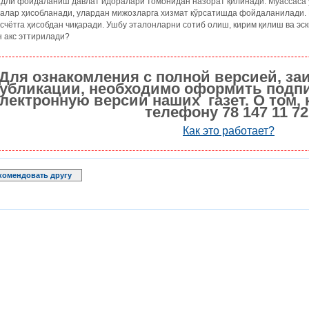
адли фойдаланиш давлат идоралари томонидан назорат қилинади. Муассаса 
талар ҳисобланади, улардан мижозларга хизмат кўрсатишда фойдаланилади.
счётга ҳисобдан чиқаради. Ушбу эталонларни сотиб олиш, кирим қилиш ва эс
 акс эттирилади?
Для ознакомления с полной версией, за
убликации, необходимо оформить подпи
лектронную версии наших газет. О том, 
телефону 78 147 11 72
Как это работает?
комендовать другу