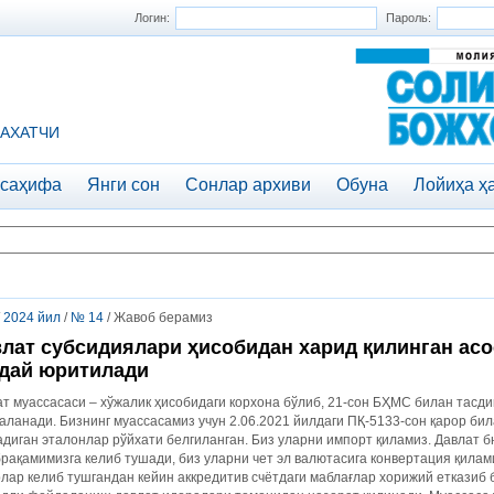
Логин:
Пароль:
АХАТЧИ
 саҳифа
Янги сон
Сонлар архиви
Обуна
Лойиҳа ҳ
/
2024 йил
/
№ 14
/ Жавоб берамиз
лат субсидиялари ҳисобидан харид қилинган асо
дай юритилади
т муассасаси – хўжалик ҳисобидаги корхона бўлиб, 21-сон БҲМС билан тасд
ланади. Бизнинг муассасамиз учун 2.06.2021 йилдаги ПҚ-5133-сон қарор би
диган эталонлар рўйхати белгиланган. Биз уларни импорт қиламиз. Давлат 
рақамимизга келиб тушади, биз уларни чет эл валютасига конвертация қилами
лар келиб тушгандан кейин аккредитив счётдаги маблағлар хорижий етказиб 