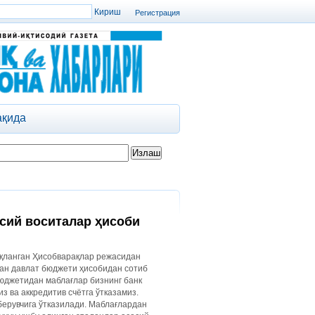
Регистрация
ақида
сий воситалар ҳисоби
иқланган Ҳисобварақлар режасидан
лан давлат бюджети ҳисобидан сотиб
бюджетидан маблағлар бизнинг банк
з ва аккредитив счётга ўтказамиз.
берувчига ўтказилади. Маблағлардан