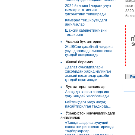
мақс
2024 йилнинг I чораги учун
воси
кимлар статистика
8820-
ҳисоботини топширади
билан
Камерал текширувидаги
янгиликлар
Шахсий кабинетингизни
текширинг
п
Амалий бухгалтерия
э
ЖШДСни ҳисоблаб чиқариш
учун даромад олинган сана
қандай аниқланади
Жавоб берамиз
Давлат субсидиялари
ҳисобидан харид қилинган
асосий воситалар ҳисоби
Ре
қандай юритилади
Бухгалтерга тавсиялар
Алоҳида вазиятларда иш
ҳақи қандай ҳисобланади
Рейтингдаги баҳо ноҳақ
пасайтирилган тақдирда…
Ўзбекистон қонунчилигидаги
янгиликлар
«Ташқи савдо ва ҳудудий
саноатни ривожлантиришда
тадбиркорлар