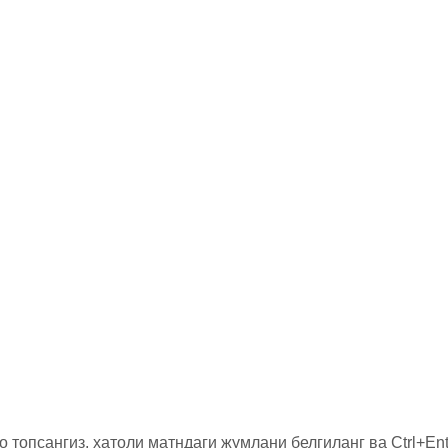
о топсангиз, хатоли матндаги жумлани белгиланг ва Ctrl+Ent