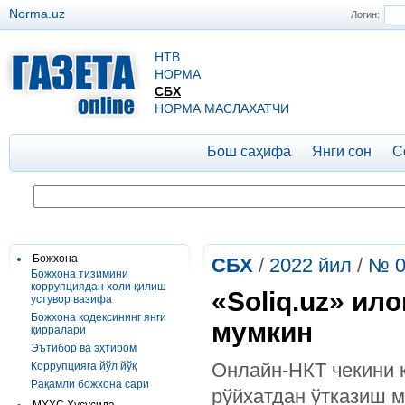
Norma.uz
Логин:
НТВ
НОРМА
СБХ
НОРМА МАСЛАХАТЧИ
Бош саҳифа
Янги сон
С
Божхона
СБХ
/
2022 йил
/
№ 0
Божхона тизимини
коррупциядан холи қилиш
«Soliq.uz» ил
устувор вазифа
Божхона кодексининг янги
мумкин
қирралари
Эътибор ва эҳтиром
Онлайн-НКТ чекини қ
Коррупцияга йўл йўқ
Рақамли божхона сари
рўйхатдан ўтказиш 