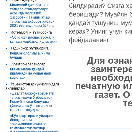
МҲХС Хусусида
билдиради? Сизга х
Молиявий ҳисоботнинг
халқаро стандартлари
беришади? Муайян би
асосида молиявий
ҳисоботни тақдим этиш
қандай тушуниш мум
тўғрисида ахборот хабари
2021 йил якунлари бўйича
керак? Унинг учун 
Истеъмолчи эътиборига
«Soliq.uz» иловаси орқали
фойдаланинг.
қандай кешбэк олиш мумкин
Тадбиркор эътиборига
Кешбэк ололмаса, нима
Для озна
бўлади
Электрон сервислар
заинтер
МХИК билан қандай
ишланади ва ундан наф
необход
кўрилади
печатную и
Ўзбекистон қонунчилигидаги
янгиликлар
газет. 
«Давлат божхона хизмати
тўғрисида»ги Ўзбекистон
т
Республикаси Қонунига
қўшимча ва ўзгартишлар
киритиш ҳақида»
«Кўп квартирали уйларни
бошқаришни
такомиллаштириш ва
коммунал хизматлар