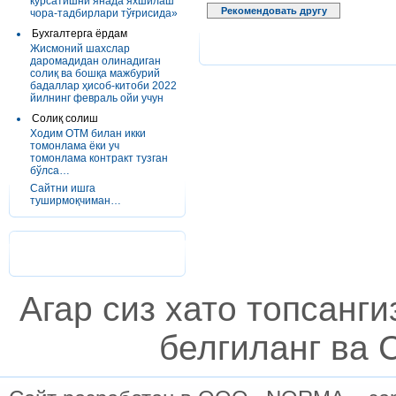
кўрсатишни янада яхшилаш
Рекомендовать другу
чора-тадбирлари тўғрисида»
Бухгалтерга ёрдам
Жисмоний шахслар
даромадидан олинадиган
солиқ ва бошқа мажбурий
бадаллар ҳисоб-китоби 2022
йилнинг февраль ойи учун
Солиқ солиш
Ходим ОТМ билан икки
томонлама ёки уч
томонлама контракт тузган
бўлса…
Сайтни ишга
туширмоқчиман…
Агар сиз хато топсанг
белгиланг ва C