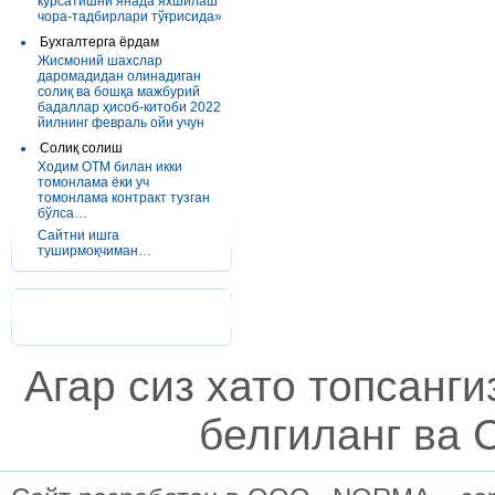
кўрсатишни янада яхшилаш
чора-тадбирлари тўғрисида»
Бухгалтерга ёрдам
Жисмоний шахслар
даромадидан олинадиган
солиқ ва бошқа мажбурий
бадаллар ҳисоб-китоби 2022
йилнинг февраль ойи учун
Солиқ солиш
Ходим ОТМ билан икки
томонлама ёки уч
томонлама контракт тузган
бўлса…
Сайтни ишга
туширмоқчиман…
Агар сиз хато топсанг
белгиланг ва C