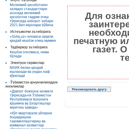
МҲХС Хусусида
Молиявий ҳисоботнинг
халқаро стандартлари
Для озна
асосида молиявий
ҳисоботни тақдим этиш
тўғрисида ахборот хабари
заинтер
2021 йил якунлари бўйича
необход
Истеъмолчи эътиборига
«Soliq.uz» иловаси орқали
печатную и
қандай кешбэк олиш мумкин
газет. 
Тадбиркор эътиборига
Кешбэк ололмаса, нима
т
бўлади
Электрон сервислар
МХИК билан қандай
ишланади ва ундан наф
кўрилади
Ўзбекистон қонунчилигидаги
янгиликлар
Рекомендовать другу
«Давлат божхона хизмати
тўғрисида»ги Ўзбекистон
Республикаси Қонунига
қўшимча ва ўзгартишлар
киритиш ҳақида»
«Кўп квартирали уйларни
бошқаришни
такомиллаштириш ва
коммунал хизматлар