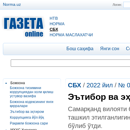
Norma.uz
Логин:
НТВ
НОРМА
СБХ
НОРМА МАСЛАХАТЧИ
Бош саҳифа
Янги сон
С
Божхона
СБХ
/
2022 йил
/
№ 0
Божхона тизимини
коррупциядан холи қилиш
Эътибор ва э
устувор вазифа
Божхона кодексининг янги
қирралари
Самарқанд вилояти 
Эътибор ва эҳтиром
ташкил этилганлигин
Коррупцияга йўл йўқ
Рақамли божхона сари
бўлиб ўтди.