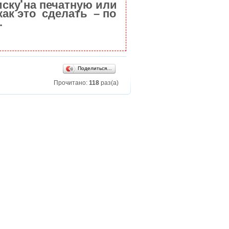
ску на печатную или
как это сделать – по
.
Поделиться…
Прочитано:
118
раз(а)