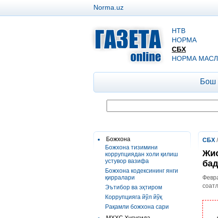
Norma.uz
НТВ
НОРМА
СБХ
НОРМА МАСЛ
Бош
Божхона
СБХ
Божхона тизимини
Жис
коррупциядан холи қилиш
устувор вазифа
бад
Божхона кодексининг янги
қирралари
Февра
соатл
Эътибор ва эҳтиром
Коррупцияга йўл йўқ
Рақамли божхона сари