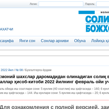
Логин:
Пароль:
АХАТЧИ
 саҳифа
Янги сон
Сонлар архиви
Обуна
Лойиҳа ҳ
/
2022 йил
/
№ 08
/ Бухгалтерга ёрдам
моний шахслар даромадидан олинадиган солиқ 
аллар ҳисоб-китоби 2022 йилнинг февраль ойи у
ль ойида иш соатлари сони: 5 кунлик (40 соатлик) иш ҳафтасида – 160; 6 кунл
ик иш ҳафтасида – 144. Иш кунлари сони: 5 кунлик иш ҳафтасида – 20; 6 кунл
Для ознакомления с полной версией, за