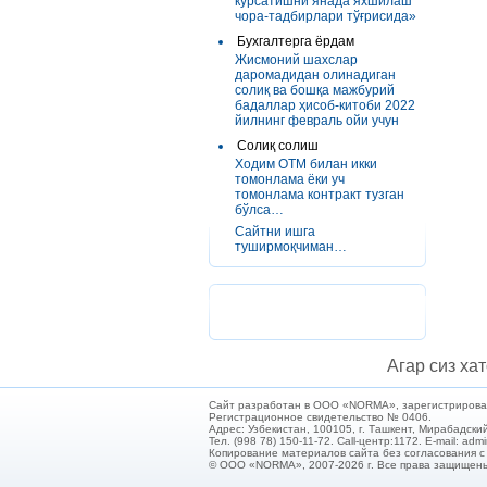
кўрсатишни янада яхшилаш
чора-тадбирлари тўғрисида»
Бухгалтерга ёрдам
Жисмоний шахслар
даромадидан олинадиган
солиқ ва бошқа мажбурий
бадаллар ҳисоб-китоби 2022
йилнинг февраль ойи учун
Солиқ солиш
Ходим ОТМ билан икки
томонлама ёки уч
томонлама контракт тузган
бўлса…
Сайтни ишга
туширмоқчиман…
Агар сиз хат
Сайт разработан в ООО «NORMA», зарегистрирован 
Регистрационное свидетельство № 0406.
Адрес: Узбекистан, 100105, г. Ташкент, Мирабадский
Тел. (998 78) 150-11-72. Call-центр:1172. E-mail: ad
Копирование материалов сайта без согласования 
© ООО «NORMA», 2007-2026 г. Все права защищен