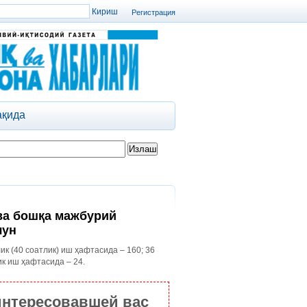
Регистрация
ақида
ва бошқа мажбурий
чун
ик (40 соатлик) иш ҳафтасида – 160; 36
ик иш ҳафтасида – 24.
интересовавшей вас