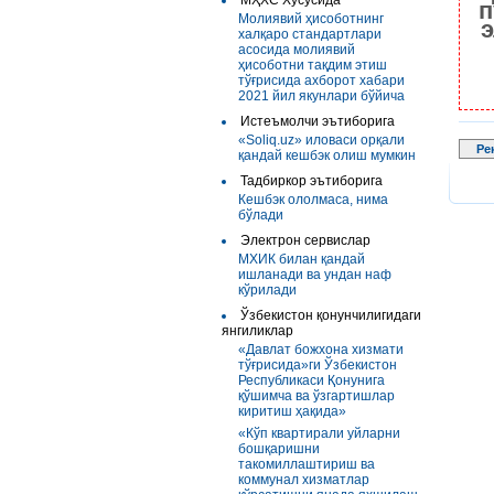
МҲХС Хусусида
п
Молиявий ҳисоботнинг
э
халқаро стандартлари
асосида молиявий
ҳисоботни тақдим этиш
тўғрисида ахборот хабари
2021 йил якунлари бўйича
Истеъмолчи эътиборига
«Soliq.uz» иловаси орқали
Ре
қандай кешбэк олиш мумкин
Тадбиркор эътиборига
Кешбэк ололмаса, нима
бўлади
Электрон сервислар
МХИК билан қандай
ишланади ва ундан наф
кўрилади
Ўзбекистон қонунчилигидаги
янгиликлар
«Давлат божхона хизмати
тўғрисида»ги Ўзбекистон
Республикаси Қонунига
қўшимча ва ўзгартишлар
киритиш ҳақида»
«Кўп квартирали уйларни
бошқаришни
такомиллаштириш ва
коммунал хизматлар