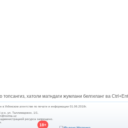
о топсангиз, хатоли матндаги жумлани белгиланг ва Ctrl+Ent
в Узбекском агентстве по печати и информации 01.06.2018г.
 р-н, ул. Таллимаржон, 1/1.
min@norma.uz
с администрацией ресурса запрещено.
ы.
18+