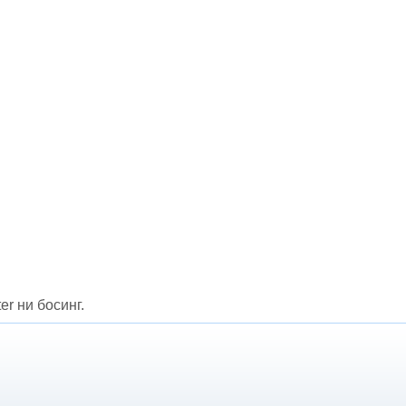
er ни босинг.