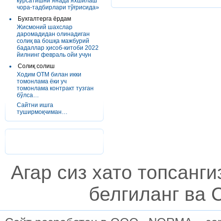
кўрсатишни янада яхшилаш
чора-тадбирлари тўғрисида»
Бухгалтерга ёрдам
Жисмоний шахслар
даромадидан олинадиган
солиқ ва бошқа мажбурий
бадаллар ҳисоб-китоби 2022
йилнинг февраль ойи учун
Солиқ солиш
Ходим ОТМ билан икки
томонлама ёки уч
томонлама контракт тузган
бўлса…
Сайтни ишга
туширмоқчиман…
Агар сиз хато топсанг
белгиланг ва C