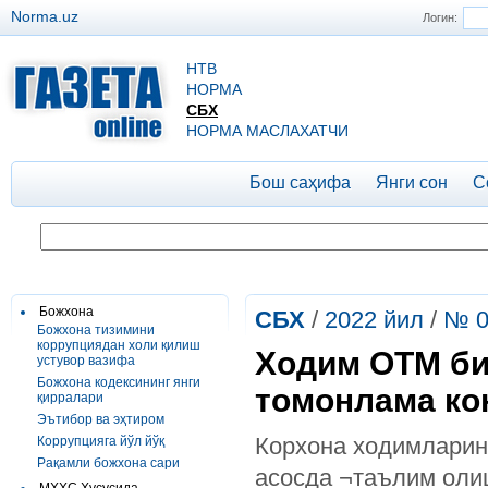
Norma.uz
Логин:
НТВ
НОРМА
СБХ
НОРМА МАСЛАХАТЧИ
Бош саҳифа
Янги сон
С
Божхона
СБХ
/
2022 йил
/
№ 0
Божхона тизимини
коррупциядан холи қилиш
Ходим ОТМ би
устувор вазифа
Божхона кодексининг янги
томонлама ко
қирралари
Эътибор ва эҳтиром
Корхона ходимларин
Коррупцияга йўл йўқ
Рақамли божхона сари
асосда ¬таълим олиш