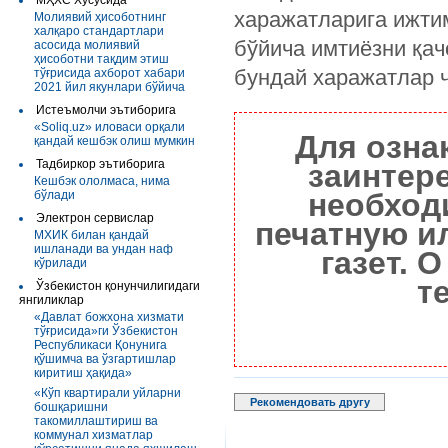
МҲХС Хусусида
харажатларига ижти
Молиявий ҳисоботнинг
халқаро стандартлари
бўйича имтиёзни қа
асосида молиявий
ҳисоботни тақдим этиш
бундай харажатлар 
тўғрисида ахборот хабари
2021 йил якунлари бўйича
Истеъмолчи эътиборига
«Soliq.uz» иловаси орқали
Для озна
қандай кешбэк олиш мумкин
Тадбиркор эътиборига
заинтер
Кешбэк ололмаса, нима
необход
бўлади
Электрон сервислар
печатную и
МХИК билан қандай
ишланади ва ундан наф
газет. 
кўрилади
т
Ўзбекистон қонунчилигидаги
янгиликлар
«Давлат божхона хизмати
тўғрисида»ги Ўзбекистон
Республикаси Қонунига
қўшимча ва ўзгартишлар
киритиш ҳақида»
«Кўп квартирали уйларни
Рекомендовать другу
бошқаришни
такомиллаштириш ва
коммунал хизматлар