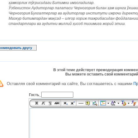
ҳамкорлик тўғрисидаги Битимни имзоладилар.
Ўзбекистон Аудиторлар палатаси Черногория билан ҳам шунга ўхшаш
Черногория Бухгалтерлар ва аудиторлар институти ижрочи директор
Мазкур битимлардан мақсад – илғор хориж тажрибасидан фойдаланиш
стандартлари ва аудитни миллий ҳисоб тизимига жорий этиш.
комендовать другу
В этой теме действует премодерация коммен
Вы можете оставить свой комментарий
Оставляя свой комментарий на сайте, Вы соглашаетесь с нашими
П
Гость_