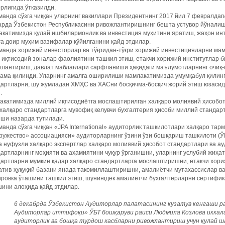
рлигида ўтказилди.
анда сўзга чиққан уларнинг вакиллари Президентнинг 2017 йил 7 февралда
арда Ўзбекистон Республикасини ривожлантиришнинг бешта устувор йўналиш
акатимизда қулай ишбилармонлик ва инвестиция муҳитини яратиш, жаҳон и
а доир муҳим вазифалар қўйилганини қайд этдилар.
анда хорижий инвесторлар ва тўғридан-тўғри хорижий инвестицияларни мамл
 иқтисодий зоналар фаолиятини ташкил этиш, етакчи хорижий институтлар 
жлантириш, давлат маблағлари сарфланиши ҳақидаги маълумотларнинг очиқ
кама қилинди. Уларнинг амалга оширилиши мамлакатимизда умумқабул қилин
дартларни, шу жумладан ХМҲС ва ХАСни босқичма-босқич жорий этиш юзаси
.
катимизда миллий иқтисодиётга мослаштирилган халқаро молиявий ҳисобот 
халқаро стандартларга мувофиқ келувчи бухгалтерия ҳисоби миллий стандар
ши назарда тутилади.
анда сўзга чиққан «JPA International» аудиторлик ташкилотлари халқаро тар
ужество» ассоциацияси» аудиторларнинг ўзини ўзи бошқариш ташкилоти (ЎБ
 нуфузли халқаро экспертлар халқаро молиявий ҳисобот стандартлари ва ау
артларнинг моҳияти ва аҳамиятини чуқур ўрганишни, уларнинг услубий жиҳа
артларни мумкин қадар халқаро стандартларга мослаштиришни, етакчи хори
тив-ҳуқуқий базани янада такомиллаштиришни, амалиётчи мутахассислар ва
ировка ўташини ташкил этиш, шунингдек амалиётчи бухгалтерларни сертифи
ини алоҳида қайд этдилар.
6 декабрда Ўзбекистон Аудиторлар палатасининг кузатув кенгаши р
Аудиторлар иттифоқи» ЎБТ бошқаруви раиси Людмила Козлова иккала
аудиторлик ва бошқа турдош касбларни ривожлантириш учун қулай 