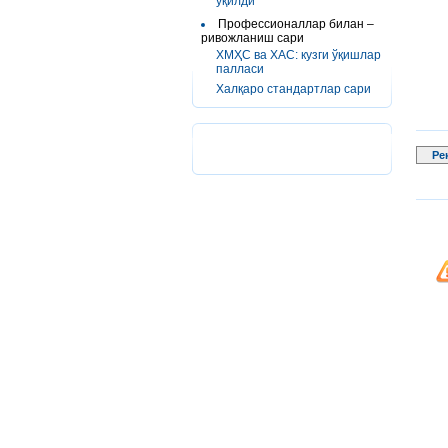
ўқилди
Профессионаллар билан –
ривожланиш сари
ХМҲС ва ХАС: кузги ўқишлар
палласи
Халқаро стандартлар сари
Ре