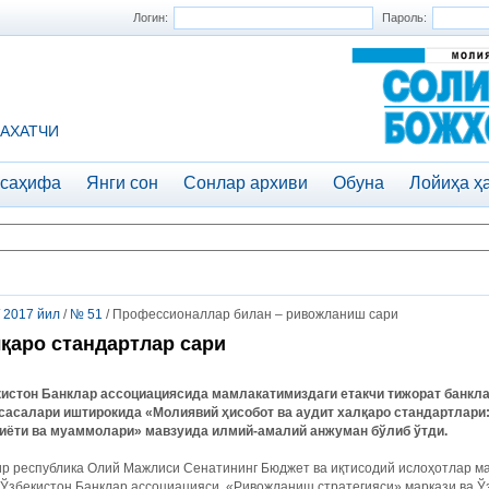
Логин:
Пароль:
АХАТЧИ
 саҳифа
Янги сон
Сонлар архиви
Обуна
Лойиҳа ҳ
/
2017 йил
/
№ 51
/ Профессионаллар билан – ривожланиш сари
қаро стандартлар сари
кистон Банклар ассоциациясида мамлакатимиздаги етакчи тижорат банкла
сасалари иштирокида «Молиявий ҳисобот ва аудит халқаро стандартлари:
иёти ва муаммолари» мавзуида илмий-амалий анжуман бўлиб ўтди.
р республика Олий Мажлиси Сенатининг Бюджет ва иқтисодий ислоҳотлар ма
 Ўзбекистон Банклар ассоциацияси, «Ривожланиш стратегияси» маркази ва 