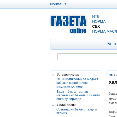
Norma.uz
НТВ
НОРМА
СБХ
НОРМА МАСЛ
Бош
Устуворликлар
СБХ
2018 йилги солиқ ва бюджет
Хал
сиёсати концепцияси
муҳокама қилинди
Bir.uz – бухгалтерлар
Ўзбе
малакасини баҳолаш тизими
муас
ишга туширилди
амал
Солиқ солиш
Совғаларни бехато тақдим
Тадби
этамиз
банк,