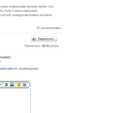
 икки томонлама Битим тузди. Уни
и Раде Счекич имзолади.
 чоғида халқаро молиявий ҳисобот
Ўз ахборотимиз.
Поделиться…
Прочитано:
2078
раз(а)
тариев.
.
равилами
их размещения.