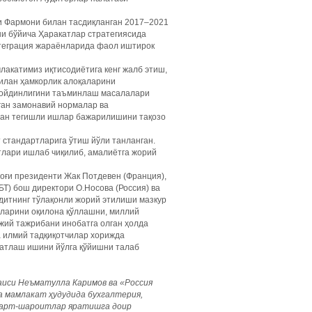
ги Фармони билан тасдиқланган 2017–2021
и бўйича Ҳаракатлар стратегиясида
нтеграция жараёнларида фаол иштирок
акатимиз иқтисодиётига кенг жалб этиш,
билан ҳамкорлик алоқаларини
-ойдинлигини таъминлаш масалалари
ган замонавий нормалар ва
дан тегишли ишлар бажарилишини тақозо
стандартларига ўтиш йўли танланган.
тлари ишлаб чиқилиб, амалиётга жорий
моғи президенти Жак Потдевен (Франция),
Т) бош директори О.Носова (Россия) ва
дитнинг тўлақонли жорий этилиши мазкур
тларини оқилона қўллашни, миллий
жий тажрибани инобатга олган ҳолда
 илмий тадқиқотчилар хорижда
катлаш ишини йўлга қўйишни талаб
аиси Неъматулла Каримов ва «Россия
 мамлакат ҳудудида бухгалтерия,
шарт-шароитлар яратишга доир