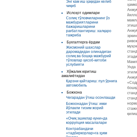
Энг кам иш ҳақидан келиб
ҳамко
чиқиб
Анжум
Ислоҳот одимлари
йилл
Солиқ тўловчиларнинг ўз
мамл
мажбуриятларини
этишг
бажаришларини
Анжум
рағбатлантириш: халқаро
тажриба
эркин
риво
Бухгалтерга ёрдам
муҳо
Жисмоний шахслар
стан
даромадидан олинадиган
солиқ ва бошқа мажбурий
этади
тўловлар ҳисоб-китоби
Мамла
услубияти
Унда 
Хўжалик юритиш
этили
амалиётидан
Анжум
Қарзни қайтариш: пул ўрнига
«Содр
автомобиль
бошқа
Божхона
станд
Чегарадан ўтиш осонлашди
станд
норма
Божхонадан ўтиш: икки
йўлакли тизим жорий
стаж
этилади
қилиш
«Очиқ эшиклар куни»да
коррупция масалалари
Контрабандачи
«тадбиркорлар»га ҳукм