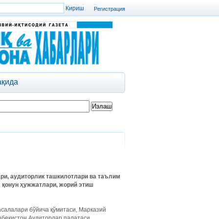
Регистрация
ақида
ри, аудиторлик ташкилотлари ва таълим
 қонун ҳужжатлари, жорий этиш
салалари бўйича қўмитаси, Марказий
Ўзбекистон Аудиторлар палатаси