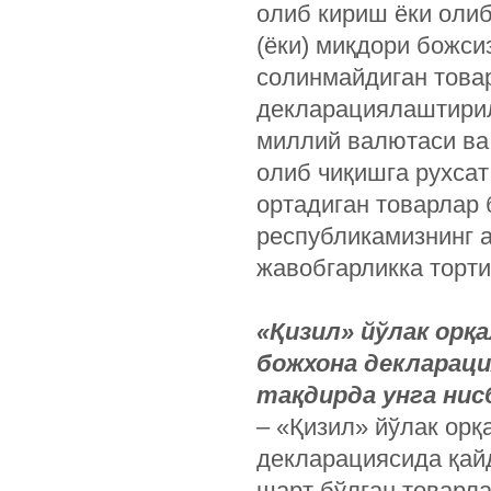
олиб кириш ёки олиб
(ёки) миқдори божси
солинмайдиган това
декларациялаштирил
миллий валютаси ва
олиб чиқишга рухсат
ортадиган товарлар 
республикамизнинг 
жавобгарликка торти
«Қизил» йўлак орқ
божхона деклараци
тақдирда унга нис
– «Қизил» йўлак ор
декларациясида қай
шарт бўлган товарла