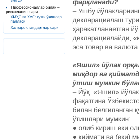
ўқилди
фарқланади?
Профессионаллар билан –
– Ушбу йўлакларнин
ривожланиш сари
ХМҲС ва ХАС: кузги ўқишлар
декларациялаш тури
палласи
ҳаракатланаётган й
Халқаро стандартлар сари
декларациялайди, «қ
эса товар ва валют
«Яшил» йўлак орқа
миқдор ва қиймат
ўтиш мумкин бўла
– Йўқ. «Яшил» йўла
фақатгина Ўзбекист
билан белгиланган қ
ўтишлари мумкин:
● олиб кириш ёки ол
● қиймати ва (ёки) 