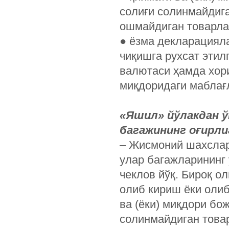
солиғи солинмайдиг
ошмайдиган товарла
● ёзма декларациял
чиқишга рухсат этил
валютаси ҳамда хор
миқдоридаги маблағ
«Яшил» йўлакдан ў
багажининг оғирли
– Жисмоний шахслар
улар багажларининг
чеклов йўқ. Бироқ о
олиб кириш ёки оли
ва (ёки) миқдори бо
солинмайдиган това