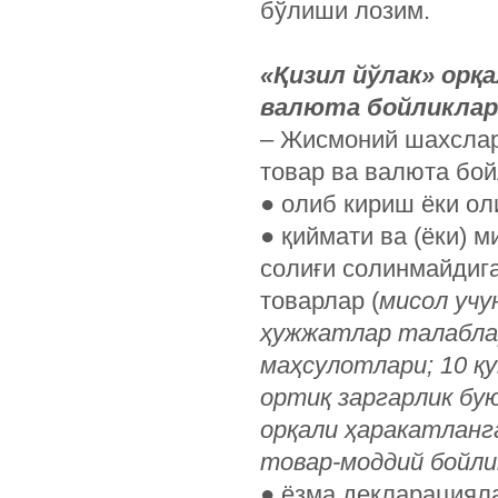
бўлиши лозим.
«Қизил йўлак» орқ
валюта бойликлар
– Жисмоний шахслар
товар ва валюта бо
● олиб кириш ёки ол
● қиймати ва (ёки) 
солиғи солинмайдиг
товарлар (
мисол учу
ҳужжатлар талаблар
маҳсулотлари; 10 қ
ортиқ заргарлик бу
орқали ҳаракатланг
товар-моддий бойли
● ёзма декларациял