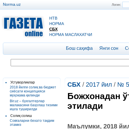
Norma.uz
Логин:
НТВ
НОРМА
СБХ
НОРМА МАСЛАХАТЧИ
Бош саҳифа
Янги сон
С
Устуворликлар
СБХ
/
2017 йил
/
№ 5
2018 йилги солиқ ва бюджет
сиёсати концепцияси
Божхонадан ў
муҳокама қилинди
Bir.uz – бухгалтерлар
этилади
малакасини баҳолаш тизими
ишга туширилди
Солиқ солиш
Совғаларни бехато тақдим
этамиз
Маълумки, 2018 йи