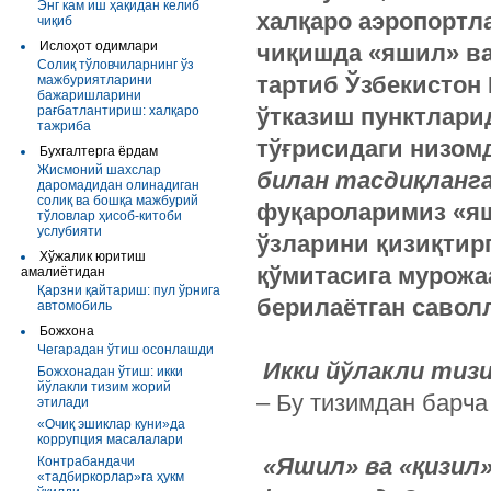
Энг кам иш ҳақидан келиб
халқаро аэропортл
чиқиб
Ислоҳот одимлари
чиқишда «яшил» ва
Солиқ тўловчиларнинг ўз
тартиб Ўзбекистон
мажбуриятларини
бажаришларини
рағбатлантириш: халқаро
ўтказиш пунктлари
тажриба
тўғрисидаги низом
Бухгалтерга ёрдам
Жисмоний шахслар
билан тасдиқланга
даромадидан олинадиган
солиқ ва бошқа мажбурий
фуқароларимиз «яш
тўловлар ҳисоб-китоби
услубияти
ўзларини қизиқтир
Хўжалик юритиш
қўмитасига мурожа
амалиётидан
Қарзни қайтариш: пул ўрнига
берилаётган савол
автомобиль
Божхона
Чегарадан ўтиш осонлашди
Икки йўлакли тизи
Божхонадан ўтиш: икки
йўлакли тизим жорий
– Бу тизимдан барч
этилади
«Очиқ эшиклар куни»да
коррупция масалалари
«Яшил» ва «қизил»
Контрабандачи
«тадбиркорлар»га ҳукм