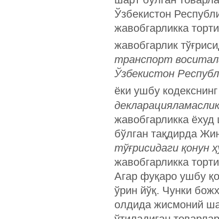
Ўзбекистон Республ
жавобгарликка торт
жавобгарлик тўғриси
транспорт воситала
Ўзбекистон Республ
ёки ушбу кодекснинг
декларацияламаслик
жавобгарликка ёхуд
бўлган тақдирда Жи
тўғрисидаги қонун 
жавобгарликка торт
Агар фуқаро ушбу қо
ўрин йўқ. Чунки бож
олдида жисмоний ша
ўтиладиган товарла