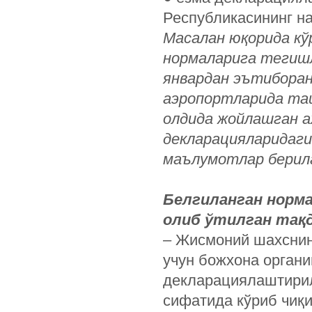
Республикасининг н
Масалан юқорида кў
нормаларига тегишл
январдан эътиборан
аэропортларида таш
олдида жойлашган а
декларацияларидаги
маълумотлар берил
Белгиланган норма
олиб ўтилган тақд
– Жисмоний шахснин
учун божхона органи
декларациялаштирил
сифатида кўриб чиқ