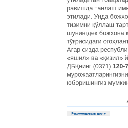
равишда танлаш имк
этилади. Унда божхо
тизимни қўллаш тар
шунингдек божхона қ
тўғрисидаги огоҳла
Агар сизда республи
«яшил» ва «қизил» 
ДБҚнинг (0371)
120-
мурожаатларингизн
юборишингиз мумкин
Рекомендовать другу