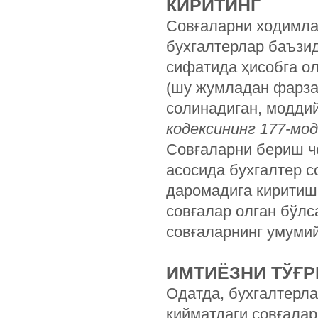
КИРИТИНГ
Совғаларни ходимла
бухгалтерлар баъзи
сифатида ҳисобга ол
(шу жумладан фарза
солинадиган, модди
кодексининг 177-мод
Совғаларни бериш ч
асосида бухгалтер с
даромадига киритиш
совғалар олган бўлс
совғаларнинг умумий
ИМТИЁЗНИ ТЎҒР
Одатда, бухгалтерл
қийматдаги совғал