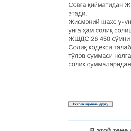
Совға қийматидан Ж
этади.
Жисмоний шахс учун
унга ҳам солиқ соли
ЖШДС 26 450 сўмни (
Солиқ кодекси тала
тўлов суммаси нолга
солиқ суммаларида
Рекомендовать другу
В этой теме