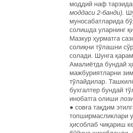
моддий наф тарзида
моддаси 2-банди).
Шу
муносабатларида бў
солишда уларнинг қи
Мазкур ҳурматга са
солиқни тўлашни сў
солади. Шунга қара
Амалиётда бундай ҳ
мажбуриятларни зим
тўлайдилар. Ташкило
бухгалтер бундай тў
инобатга олиши лоз
● совға тақдим этил
топширмасликлари у
ҳисоблаб чиқариш к