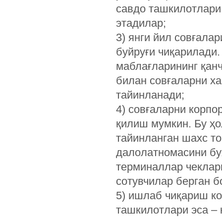
савдо ташкилотлари 
этадилар;
3) янги йил совғала
буйруғи чиқарилади.
маблағларининг қан
билан совғаларни х
тайинланади;
4) совғаларни корпо
қилиш мумкин. Бу ҳо
тайинланган шахс т
далолатномасини бу
терминаллар чеклар
сотувчилар берган 
5) ишлаб чиқариш ко
ташкилотлари эса – 