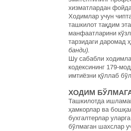
хизматлардан фойда
Ходимлар учун чипт
ташкилот тақдим эт
манфаатларини кўзл
тарзидаги даромад 
банди).
Шу сабабли ходимлар
кодексининг 179-мо
имтиёзни қўллаб бў
ХОДИМ БЎЛМАГ
Ташкилотда ишламай
ҳамкорлар ва бошқал
бухгалтерлар уларг
бўлмаган шахслар у