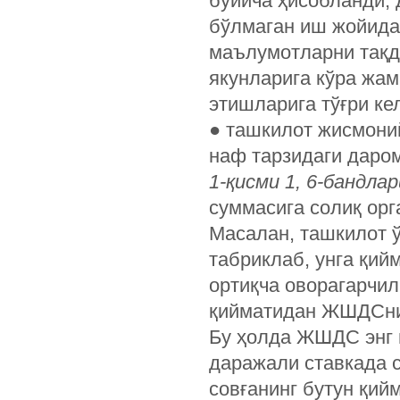
бўйича ҳисобланди, 
бўлмаган иш жойида
маълумотларни тақди
якунларига кўра жа
этишларига тўғри ке
● ташкилот жисмоний
наф тарзидаги даро
1-қисми 1, 6-бандлар
суммасига солиқ орг
Масалан, ташкилот ў
табриклаб, унга қийм
ортиқча оворагарчи
қийматидан ЖШДСни 
Бу ҳолда ЖШДС энг 
даражали ставкада 
совғанинг бутун қий