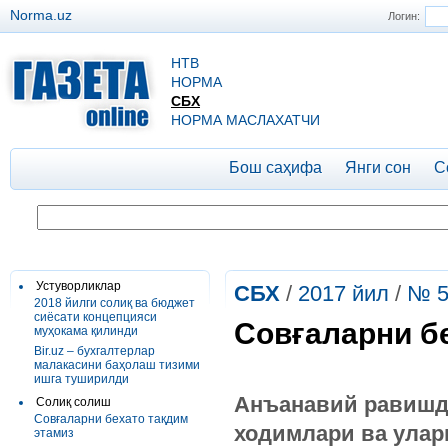
Norma.uz
Логин:
НТВ
НОРМА
СБХ
НОРМА МАСЛАХАТЧИ
Бош саҳифа
Янги сон
С
Устуворликлар
СБХ
/
2017 йил
/
№ 5
2018 йилги солиқ ва бюджет
сиёсати концепцияси
Совғаларни б
муҳокама қилинди
Bir.uz – бухгалтерлар
малакасини баҳолаш тизими
ишга туширилди
Анъанавий равишда
Солиқ солиш
Совғаларни бехато тақдим
ходимлари ва улар
этамиз