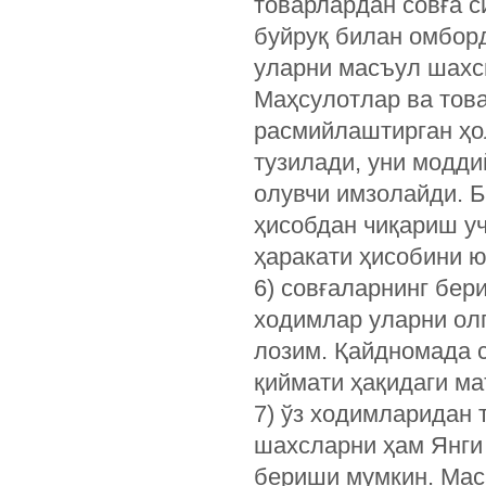
товарлардан совға 
буйруқ билан омбор
уларни масъул шахс
Маҳсулотлар ва тов
расмийлаштирган ҳо
тузилади, уни модди
олувчи имзолайди. 
ҳисобдан чиқариш уч
ҳаракати ҳисобини 
6) совғаларнинг бе
ходимлар уларни ол
лозим. Қайдномада 
қиймати ҳақидаги м
7) ўз ходимларидан
шахсларни ҳам Янги 
бериши мумкин. Мас