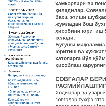
Энг кам иш ҳақидан келиб
ҳамкорлари ва пен
чиқиб
қиладилар. Совғала
Ислоҳот одимлари
Солиқ тўловчиларнинг ўз
бахш этиши шубҳас
мажбуриятларини
бажаришларини
жумладан бош бухга
рағбатлантириш: халқаро
тажриба
ҳисобини юритиш б
Бухгалтерга ёрдам
келади.
Жисмоний шахслар
даромадидан олинадиган
солиқ ва бошқа мажбурий
Бугунги мақоламиз
тўловлар ҳисоб-китоби
услубияти
юритиш ва ҳужжат
Хўжалик юритиш
хатоларга йўл қўйм
амалиётидан
Қарзни қайтариш: пул ўрнига
ҳисоблаш зарурлиг
автомобиль
Божхона
Чегарадан ўтиш осонлашди
СОВҒАЛАР БЕР
Божхонадан ўтиш: икки
йўлакли тизим жорий
РАСМИЙЛАШТИ
этилади
Ходимлар ва уларнин
«Очиқ эшиклар куни»да
коррупция масалалари
совғалар туҳфа этга
Контрабандачи
«тадбиркорлар»га ҳукм