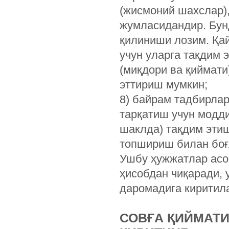
(жисмоний шахслар)
жумласидандир. Бун
қилиниши лозим. Қа
учун уларга тақдим 
(миқдори ва қиймати
эттириш мумкин;
8) байрам тадбирлар
тарқатиш учун модди
шаклда) тақдим этиш
топшириш билан боғ
Ушбу ҳужжатлар асо
ҳисобдан чиқаради, 
даромадига киритил
СОВҒА ҚИЙМАТ