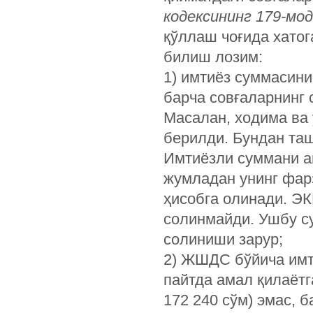
кодексининг 179-мод
қўллаш чоғида хатог
билиш лозим:
1) имтиёз суммасин
барча совғаларнинг 
Масалан, ходима ва 
берилди. Бундан таш
Имтиёзли суммани а
жумладан унинг фар
ҳисобга олинади. Э
солинмайди. Ушбу с
солиниши зарур;
2) ЖШДС бўйича имт
пайтда амал қилаёт
172 240 сўм) эмас, б