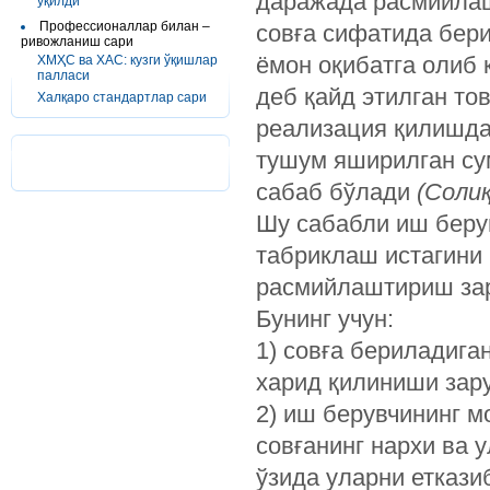
даражада расмийлаш
ўқилди
Профессионаллар билан –
совға сифатида бер
ривожланиш сари
ёмон оқибатга олиб
ХМҲС ва ХАС: кузги ўқишлар
палласи
деб қайд этилган то
Халқаро стандартлар сари
реализация қилишда
тушум яширилган су
сабаб бўлади
(Cолиқ
Шу сабабли иш беру
табриклаш истагини
расмийлаштириш за
Бунинг учун:
1) совға бериладига
харид қилиниши зару
2) иш берувчининг м
совғанинг нархи ва 
ўзида уларни еткази