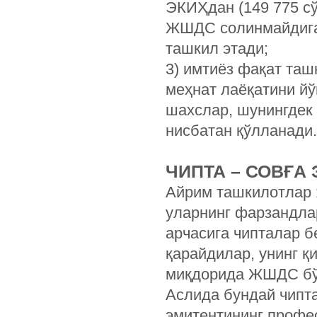
ЭКИҲдан (149 775 сў
ЖШДС солинмайдиган 
ташкил этади;
3) имтиёз фақат та
меҳнат лаёқатини йў
шахслар, шунингдек 
нисбатан қўлланади.
ЧИПТА – СОВҒА
Айрим ташкилотлар 
уларнинг фарзандлар
арчасига чипталар б
қарайдилар, унинг қ
миқдорида ЖШДС бўй
Аслида бундай чипта
эмитентининг профе