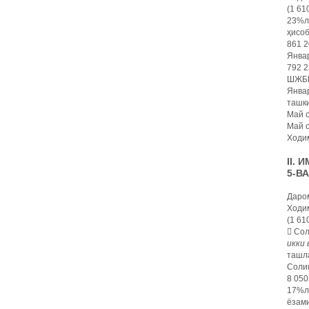
(1 61
23%ли
ҳисо
861 2
Январ
792 2
ШЖБПҲ
Январ
ташки
Май о
Май о
Ходим
II.
5-В
Даро
Ходим
(1 61
 Сол
икки 
ташл
Солиқ
8 050
17%ли
ёзами