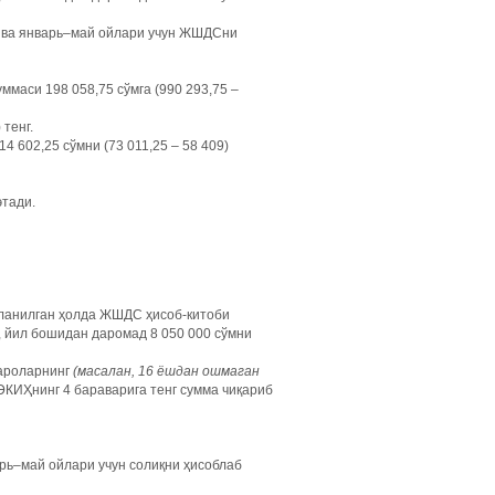
з ва январь–май ойлари учун ЖШДСни
маси 198 058,75 сўмга (990 293,75 –
тенг.
 602,25 сўмни (73 011,25 – 58 409)
этади.
лланилган ҳолда ЖШДС ҳисоб-китоби
, йил бошидан даромад 8 050 000 сўмни
қароларнинг
(масалан, 16 ёшдан ошмаган
КИҲнинг 4 бараварига тенг сумма чиқариб
рь–май ойлари учун солиқни ҳисоблаб