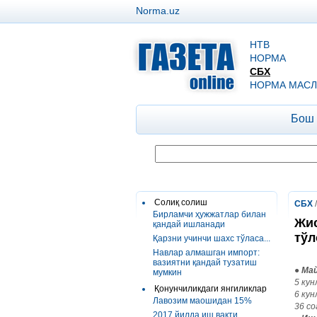
Norma.uz
НТВ
НОРМА
СБХ
НОРМА МАСЛ
Бош
Солиқ солиш
СБХ
Бирламчи ҳужжатлар билан
Жис
қандай ишланади
тўл
Қарзни учинчи шахс тўласа...
Навлар алмашган импорт:
вазиятни қандай тузатиш
● Ма
мумкин
5 кун
Қонунчиликдаги янгиликлар
6 кун
Лавозим маошидан 15%
36 с
2017 йилда иш вақти