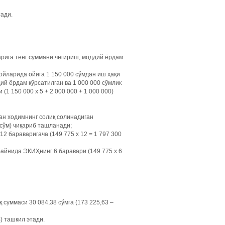
тади.
арига тенг суммани чегириш, моддий ёрдам
ойларида ойига 1 150 000 сўмдан иш ҳақи
ий ёрдам кўрсатилган ва 1 000 000 сўмлик
1 150 000 х 5 + 2 000 000 + 1 000 000)
ган ходимнинг солиқ солинадиган
 сўм) чиқариб ташланади;
2 бараваригача (149 775 х 12 = 1 797 300
айнида ЭКИҲнинг 6 баравари (149 775 х 6
суммаси 30 084,38 сўмга (173 225,63 –
) ташкил этади.