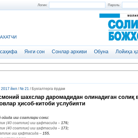
Логин:
Пароль:
АХАТЧИ
 саҳифа
Янги сон
Сонлар архиви
Обуна
Лойиҳа ҳ
/
2017 йил
/
№ 21
/ Бухгалтерга ёрдам
моний шахслар даромадидан олинадиган солиқ 
овлар ҳисоб-китоби услубияти
й ойида иш соатлари сони:
лик (40 соатлик) иш ҳафтасида –
176;
лик (40 соатлик) иш ҳафтасида –
173;
оатлик иш ҳафтасида –
155.