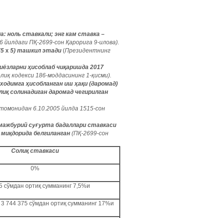
: ноль ставкали; энг кам ставка –
6 йилдаги ПҚ-2699-сон Қарорига 9-илова).
75
х
5) ташкил этади
(
Президентнинг
ёзларни ҳисоблаб чиқаришда 2017
лиқ кодекси 186-моддасининг 1-қисми).
одимга ҳисобланган иш ҳақи (даромад)
лиқ солинадиган даромад чегирилган
 томонидан 6.10.2005 йилда 1515-сон
мажбурий суғурта бадаллари ставкаси
 миқдорида белгиланган
(ПҚ-2699-сон
Солиқ ставкаси
0%
5 сўмдан ортиқ сумманинг 7,5%и
+ 3 744 375 сўмдан ортиқ сумманинг 17%и