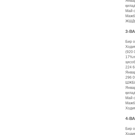
Январ
қилад
Май о
Мажбу
ЖШДС 
3-В
Бир 
Ходим
(920 
17%ли
ҳисо
224 6
Январ
296 0
ШЖБПҲ
Январ
қилад
Май о
Мажбу
Ходим
4-В
Бир 
Ходим