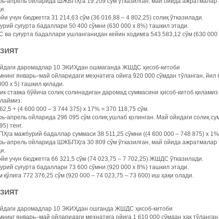
ь-апрель ойларида ШЖБПҲга 19 209 сўм ўтказилган, май ойида ажратмалар 4 
и.
йи учун бюджетга 31 214,63 сўм (36 016,88 – 4 802,25) солиқ ўтказилади.
рий суғурта бадаллари 50 400 сўмни (630 000 х 8%) ташкил этади.
ва суғурта бадаллари ушланганидан кейин ходимга 543 583,12 сўм (630 000 –
АЗИЯТ
ойдаги даромадлар 10 ЭКИҲдан ошмаганда ЖШДС ҳисоб-китоби
нинг январь–май ойларидаги меҳнатига ойига 920 000 сўмдан тўланган, йил
000 х 5) ташкил қилади.
к ставка бўйича солиқ солинадиган даромад суммасини ҳисоб-китоб қиламиз
блаймиз:
62,5 + (4 600 000 – 3 744 375) х 17% = 370 118,75 сўм.
ь-апрель ойларида 296 095 сўм солиқ ушлаб қолинган. Май ойидаги солиқ сум
95) тенг.
га мажбурий бадаллар суммаси 38 511,25 сўмни ((4 600 000 – 748 875) х 1%
ь-апрель ойларида ШЖБПҲга 30 809 сўм ўтказилган, май ойида ажратмалар 7 
и.
йи учун бюджетга 66 321,5 сўм (74 023,75 – 7 702,25) ЖШДС ўтказилади.
рий суғурта бадаллари 73 600 сўмни (920 000 х 8%) ташкил этади.
 қўлига 772 376,25 сўм (920 000 – 74 023,75 – 73 600) иш ҳақи олади.
АЗИЯТ
ойдаги даромадлар 10 ЭКИҲдан ошганда ЖШДС ҳисоб-китоби
нинг январь–май ойларидаги меҳнатига ойига 1 610 000 сўмдан ҳақ тўланган