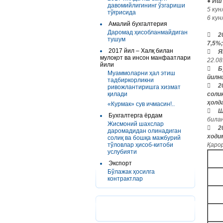
● Иш
давомийлигининг ўзгариши
5 ку
тўғрисида
6 ку
Амалий бухгалтерия
Даромад ҳисобланмайдиган

2
тушум
7,5%
2017 йил – Халқ билан

Я
мулоқот ва инсон манфаатлари
22.0
йили

Б
Муаммоларни ҳал этиш
йилн
тадбиркорликни

2
ривожлантиришга хизмат
қилади
соли
ҳолд
«Курмак» сув ичмасин!..

Ш
Бухгалтерга ёрдам
била
Жисмоний шахслар

2
даромадидан олинадиган
ходи
солиқ ва бошқа мажбурий
тўловлар ҳисоб-китоби
Қарор
услубияти
Экспорт
Бўлажак ҳосилга
контрактлар