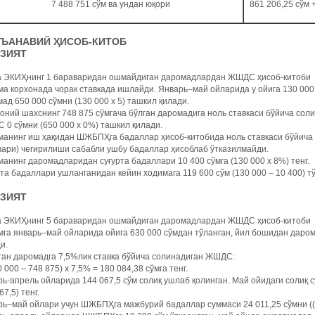
7 488 751 сўм ва ундан юқори
861 206,25 сўм 
АНЪАНАВИЙ ҲИСОБ-КИТОБ
АЗИЯТ
а ЭКИҲнинг 1 бараваридан ошмайдиган даромадлардан ЖШДС ҳисоб-китоби
а корхонада чорак ставкада ишлайди. Январь–май ойларида у ойига 130 000
ад 650 000 сўмни (130 000 х 5) ташкил қилади.
ний шахснинг 748 875 сўмгача бўлган даромадига ноль ставкаси бўйича сол
0 сўмни (650 000 х 0%) ташкил қилади.
анинг иш ҳақидан ШЖБПҲга бадаллар ҳисоб-китобида ноль ставкаси бўйича 
ари) чегирилиши сабабли ушбу бадаллар ҳисоблаб ўтказилмайди.
анинг даромадларидан суғурта бадаллари 10 400 сўмга (130 000 х 8%) тенг.
та бадаллари ушланганидан кейин ходимага 119 600 сўм (130 000 – 10 400) т
АЗИЯТ
а ЭКИҲнинг 5 бараваридан ошмайдиган даромадлардан ЖШДС ҳисоб-китоби
га январь–май ойларида ойига 630 000 сўмдан тўланган, йил бошидан дарома
и.
ган даромадга 7,5%лик ставка бўйича солинадиган ЖШДС:
0 000 – 748 875) х 7,5% = 180 084,38 сўмга тенг.
ь-апрель ойларида 144 067,5 сўм солиқ ушлаб қолинган. Май ойидаги солиқ су
67,5) тенг.
ь–май ойлари учун ШЖБПҲга мажбурий бадаллар суммаси 24 011,25 сўмни ((3 