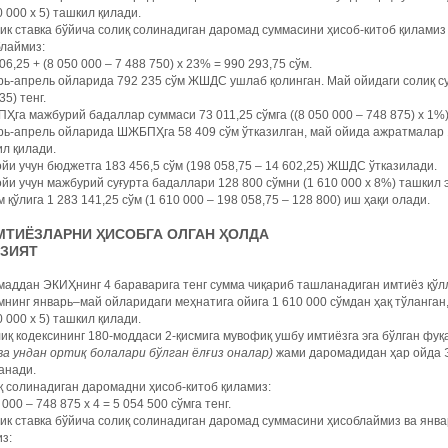
0 000 х 5) ташкил қилади.
к ставка бўйича солиқ солинадиган даромад суммасини ҳисоб-китоб қилами
блаймиз:
06,25 + (8 050 000 – 7 488 750) х 23% = 990 293,75 сўм.
ь-апрель ойларида 792 235 сўм ЖШДС ушлаб қолинган. Май ойидаги солиқ сум
35) тенг.
га мажбурий бадаллар суммаси 73 011,25 сўмга ((8 050 000 – 748 875) х 1%) 
ь-апрель ойларида ШЖБПҲга 58 409 сўм ўтказилган, май ойида ажратмалар 14
л қилади.
йи учун бюджетга 183 456,5 сўм (198 058,75 – 14 602,25) ЖШДС ўтказилади.
йи учун мажбурий суғурта бадаллари 128 800 сўмни (1 610 000 х 8%) ташкил 
 қўлига 1 283 141,25 сўм (1 610 000 – 198 058,75 – 128 800) иш ҳақи олади.
 ИМТИЁЗЛАРНИ ҲИСОБГА ОЛГАН ҲОЛДА
АЗИЯТ
маддан ЭКИҲнинг 4 бараварига тенг сумма чиқариб ташланадиган имтиёз қў
нинг январь–май ойларидаги меҳнатига ойига 1 610 000 сўмдан ҳақ тўланган
0 000 х 5) ташкил қилади.
иқ кодексининг 180-моддаси 2-қисмига мувофиқ ушбу имтиёзга эга бўлган фу
ва ундан ортиқ болалари бўлган ёлғиз оналар)
жами даромадидан ҳар ойда Э
анади.
 солинадиган даромадни ҳисоб-китоб қиламиз:
 000 – 748 875 х 4 = 5 054 500 сўмга тенг.
к ставка бўйича солиқ солинадиган даромад суммасини ҳисоблаймиз ва янва
з: