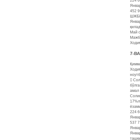
224 6
Январ
452 9
ШЖБПҲ
Январ
қилад
Май о
Мажбу
Ходим
7-В
Қимма
Ходим
ноутб
 Сол
бўлга
амал 
Солиқ
17%ли
ёзами
224 6
Январ
537 7
Январ
Январ
ташки