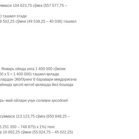
маси 104 623,75 сўмга (557 577,75 –
) ташкил этади.
502,25 сўмни (49 538,25 – 40 036) ташкил
 Январь ойида унга 1 400 000 сўмлик
0 х 5 + 1 400 000) ташкил қилади.
хслардан ЭКИҲнинг 6 баравари миқдоригача
байнида ҳисоб-китоб қилишда йил бошида
рь–май ойлари учун солиқни ҳисоблаб
уммаси 113 123,75 сўмга (650 848,25 –
51 350 – 748 875) х 1%) тенг.
10 002,25 сўмни (55 024,75 – 45 022,25)