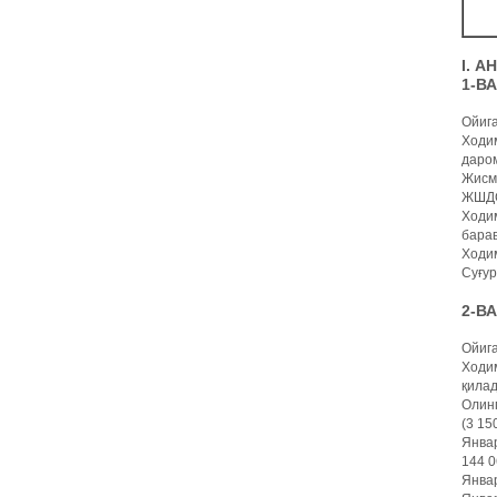
I. 
1-В
Ойиг
Ходим
даром
Жисмо
ЖШДС 
Ходим
барав
Ходим
Суғур
2-В
Ойиг
Ходим
қилад
Олин
(3 15
Январ
144 0
Январ