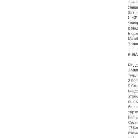
224 6
Январ
357 9
ШЖБПҲ
Январ
қилад
Бюдже
Мажбу
Ходим
6-В
Модд
Ходим
туғил
2 000
 Сол
миқдо
этган
бошқа
билан
тарз
йил б
Солиқ
17%ли
ёзами