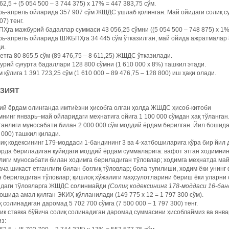
62,5 + (5 054 500 – 3 744 375) х 17% = 447 383,75 сўм.
ь-апрель ойларида 357 907 сўм ЖШДС ушлаб қолинган. Май ойидаги солиқ сум
07) тенг.
га мажбурий бадаллар суммаси 43 056,25 сўмни ((5 054 500 – 748 875) х 1%
ь-апрель ойларида ШЖБПҲга 34 445 сўм ўтказилган, май ойида ажратмалар 8 
и.
тга 80 865,5 сўм (89 476,75 – 8 611,25) ЖШДС ўтказилади.
рий суғурта бадаллари 128 800 сўмни (1 610 000 х 8%) ташкил этади.
 қўлига 1 391 723,25 сўм (1 610 000 – 89 476,75 – 128 800) иш ҳақи олади.
АЗИЯТ
ий ёрдам олинганда имтиёзни ҳисобга олган ҳолда ЖШДС ҳисоб-китоби
нинг январь–май ойларидаги меҳнатига ойига 1 100 000 сўмдан ҳақ тўланган
ганлиги муносабати билан 2 000 000 сўм моддий ёрдам берилган. Йил бошидан
 000) ташкил қилади.
иқ кодексининг 179-моддаси 1-бандининг 3 ва 4-хатбошиларига кўра бир йи
рда бериладиган қуйидаги моддий ёрдам суммаларига: вафот этган ходимнин
лиги муносабати билан ходимга бериладиган тўловлар; ходимга меҳнатда майи
ча шикаст етганлиги билан боғлиқ тўловлар; бола туғилиши, ходим ёки унин
 бериладиган тўловлар; қишлоқ хўжалиги маҳсулотларини бериш ёки уларни
идаги тўловларга ЖШДС солинмайди
(Солиқ кодексининг 178-моддаси 16-бан
ошида амал қилган ЭКИҲ қўлланилади (149 775 х 12 = 1 797 300 сўм).
 солинадиган даромад 5 702 700 сўмга (7 500 000 – 1 797 300) тенг.
к ставка бўйича солиқ солинадиган даромад суммасини ҳисоблаймиз ва янва
з: