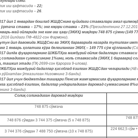
 кунлари сони:
нлик иш ҳафтасида –
22;
нлик иш ҳафтасида
–
26
.
017 йил 1 январдан бошлаб ЖШДСнинг қуйидаги ставкалари амал қилмоқда
; ўртача ставка – 17%; энг юқори ставка – 23%
(Президентнинг 27.12.201
нварь-май ойларида энг кам иш ҳақи (ЭКИҲ) миқдори 748 875 сўмни (149 7
8.2016 йилдаги ПФ-4822-сон Фармони
).
утун йил давомида ЖШДСни ва ЭКИҲ бараварида назарда тутилган имти
инг 1 январь ҳолатига кўра белгиланган ЭКИҲ – 149 775 сўм қўлланади
(Со
017 йилда фуқароларнинг ШЖБПҲга мажбурий ойлик бадаллари ставкаси х
қ солинадиган суммасининг 1%ини, ноль ставкасида (ЭКИҲ 1 баравари) со
а, ташкил этади
(ПҚ-2699-сон Қарорга 9-илова).
ЖБПҲга мажбурий бадаллар ҳисоблаб ёзилган ЖШДСдан чегирилади
(АВ
н рўйхатдан ўтказилган Низомнинг 3-банди).
017 йил учун бюджетдан ташқари Пенсия жамғармасига фуқароларнинг 
мга ҳисоблаб ёзилган, бадаллар ундириладиган даромад суммасининг 8%и
нинг 3-банди).
Солиқ солинадиган даромад миқдори
748 875 сўмгача
748 87
748 876 сўмдан 3 744 375 сўмгача (5 х 748 875)
224 662,5 сўм 
3 744 376 сўмдан 7 488 750 сўмгача (10 х 748 875)