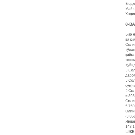
Бюдже
Май о
Ходим
8-В
Бир н
ва қи
Солиқ
тўлан
қийма
ташки
Қуйид
 Сол
даром
 Сол
сўм)
 Сол
= 898
Соли
5 750
Олинг
(3 05
Январ
143 1
ШЖБПҲ