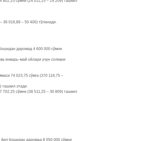
802,25 сўмни (24 011,25 – 19 209) ташкил
 36 016,88 – 50 400) тўланади.
 бошидан даромад 4 600 000 сўмни
 ва январь–май ойлари учун солиқни
маси 74 023,75 сўмга (370 118,75 –
) ташкил этади.
702,25 сўмни (38 511,25 – 30 809) ташкил
, йил бошидан даромад 8 050 000 сўмни