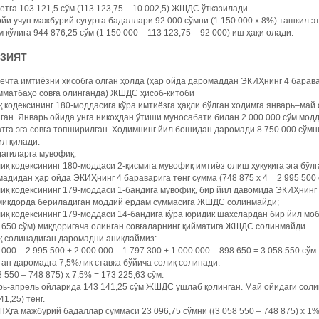
тга 103 121,5 сўм (113 123,75 – 10 002,5) ЖШДС ўтказилади.
йи учун мажбурий суғурта бадаллари 92 000 сўмни (1 150 000 х 8%) ташкил э
 қўлига 944 876,25 сўм (1 150 000 – 113 123,75 – 92 000) иш ҳақи олади.
АЗИЯТ
ечта имтиёзни ҳисобга олган ҳолда (ҳар ойда даромаддан ЭКИҲнинг 4 барав
мматбаҳо совға олинганда) ЖШДС ҳисоб-китоби
 кодексининг 180-моддасига кўра имтиёзга ҳақли бўлган ходимга январь–май 
ган. Январь ойида унга никоҳдан ўтиши муносабати билан 2 000 000 сўм модд
тга эга совға топширилган. Ходимнинг йил бошидан даромади 8 750 000 сўмни (
л қилади.
агиларга мувофиқ:
иқ кодексининг 180-моддаси 2-қисмига мувофиқ имтиёз олиш ҳуқуқига эга бўл
адидан ҳар ойда ЭКИҲнинг 4 бараварига тенг сумма (748 875 х 4 = 2 995 500
иқ кодексининг 179-моддаси 1-бандига мувофиқ, бир йил давомида ЭКИҲнинг 1
 миқдорда бериладиган моддий ёрдам суммасига ЖШДС солинмайди;
иқ кодексининг 179-моддаси 14-бандига кўра юридик шахслардан бир йил моб
 650 сўм) миқдоригача олинган совғаларнинг қийматига ЖШДС солинмайди.
қ солинадиган даромадни аниқлаймиз:
 000 – 2 995 500 + 2 000 000 – 1 797 300 + 1 000 000 – 898 650 = 3 058 550 сўм.
ан даромадга 7,5%лик ставка бўйича солиқ солинади:
8 550 – 748 875) х 7,5% = 173 225,63 сўм.
ь-апрель ойларида 143 141,25 сўм ЖШДС ушлаб қолинган. Май ойидаги солиқ 
41,25) тенг.
га мажбурий бадаллар суммаси 23 096,75 сўмни ((3 058 550 – 748 875) х 1%