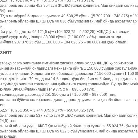
62,5 + (5 702 700 – 3 744 375) х 17% = 557 577,75 сўм.
ь-апрель ойларида 452 954 сўм ЖШДС ушлаб қолинган. Май ойидаги солиқ сум
54) тенг.
га мажбурий бадаллар суммаси 49 538,25 сўмни ((5 702 700 – 748 875) х 1%
ь-апрель ойларида ШЖБПҲга 40 036 сўм ўтказилган, май ойида ажратмалар 9 
и.
йи учун бюджетга 95 121,5 сўм (104 623,75 – 9 502,25) ЖШДС ўтказилади.
рий суғурта бадаллари 88 000 сўмни (1 100 000 х 8%) ташкил этади.
 қўлига 907 376,25 сўм (1 100 000 – 104 623,75 – 88 000) иш ҳақи олади.
АЗИЯТ
тбаҳо совға олинганда имтиёзни ҳисобга олган ҳолда ЖШДС ҳисоб-китоби
нинг январь–май ойларидаги меҳнатига ойига 1 150 000 сўмдан ҳақ тўланган.
ук совға қилинди. Ходимнинг йил бошидан даромади 7 150 000 сўмни (1 150 00
иқ кодексининг 179-моддаси 14-бандига кўра бир йил мобайнида юридик ша
н суммада олинган совғаларнинг қийматига солиқ солинмайди. Бунда йил мо
қилган ЭКИҲ қўлланилади (149 775 х 6 = 898 650 сўм).
 солинадиган даромад 6 251 350 сўмга (7 150 000 – 898 650) тенг.
к ставка бўйича солиқ солинадиган даромад суммасини ҳисоблаймиз ва янва
з:
62,5 + (6 251 350 – 3 744 375) х 17% = 650 848,25 сўм.
ь-апрель ойларида 537 724,5 сўм ЖШДС ушлаб қолинган. Май ойидаги солиқ с
24,5) тенг.
ь–май ойлари учун ШЖБПҲга мажбурий бадаллар суммаси 55 024,75 сўмга ((6 2
ь-апрель ойларида ШЖБПҲга 45 022,5 сўм ўтказилган, май ойида ажратмалар 
л қилади.