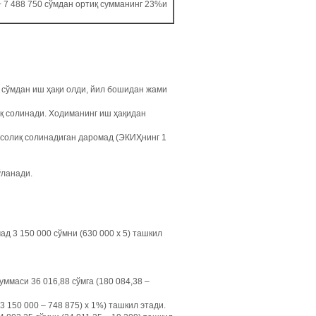
+ 7 488 750 сўмдан ортиқ сумманинг 23%и
 сўмдан иш ҳақи олди, йил бошидан жами
иқ солинади. Ходиманинг иш ҳақидан
солиқ солинадиган даромад (ЭКИҲнинг 1
ўланади.
д 3 150 000 сўмни (630 000 х 5) ташкил
ммаси 36 016,88 сўмга (180 084,38 –
150 000 – 748 875) х 1%) ташкил этади.