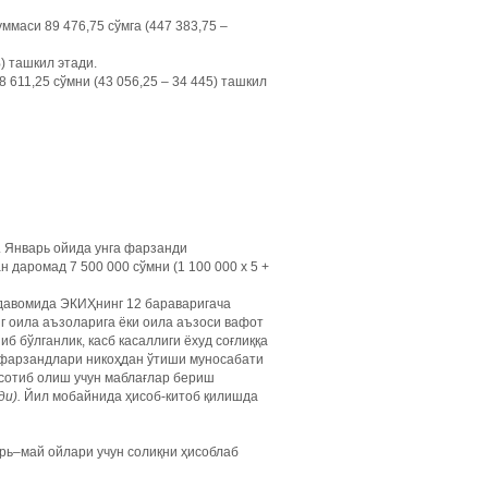
маси 89 476,75 сўмга (447 383,75 –
) ташкил этади.
611,25 сўмни (43 056,25 – 34 445) ташкил
. Январь ойида унга фарзанди
 даромад 7 500 000 сўмни (1 100 000 х 5 +
л давомида ЭКИҲнинг 12 бараваригача
г оила аъзоларига ёки оила аъзоси вафот
б бўлганлик, касб касаллиги ёхуд соғлиққа
г фарзандлари никоҳдан ўтиши муносабати
 сотиб олиш учун маблағлар бериш
ди).
Йил мобайнида ҳисоб-китоб қилишда
рь–май ойлари учун солиқни ҳисоблаб