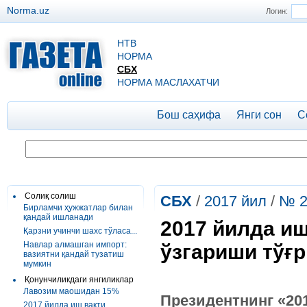
Norma.uz
Логин:
НТВ
НОРМА
СБХ
НОРМА МАСЛАХАТЧИ
Бош саҳифа
Янги сон
С
Солиқ солиш
СБХ
/
2017 йил
/
№ 2
Бирламчи ҳужжатлар билан
қандай ишланади
2017 йилда и
Қарзни учинчи шахс тўласа...
Навлар алмашган импорт:
ўзгариши тўғ
вазиятни қандай тузатиш
мумкин
Қонунчиликдаги янгиликлар
Лавозим маошидан 15%
Президентнинг «20
2017 йилда иш вақти