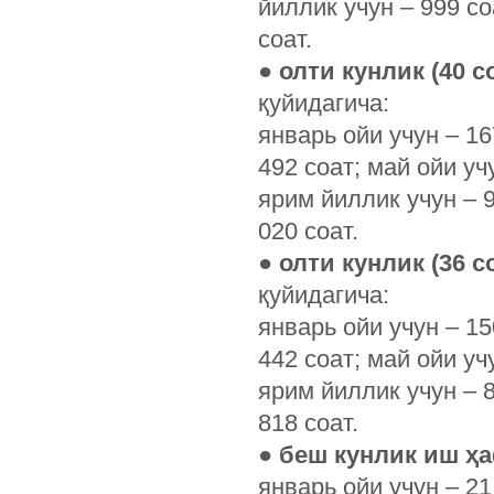
йиллик учун – 999 соа
соат.
●
олти кунлик (40 
қуйидагича:
январь ойи учун – 167
492 соат; май ойи учу
ярим йиллик учун – 9
020 соат.
●
олти кунлик (36 
қуйидагича:
январь ойи учун – 150
442 соат; май ойи учу
ярим йиллик учун – 8
818 соат.
●
беш кунлик иш ҳ
январь ойи учун – 21 