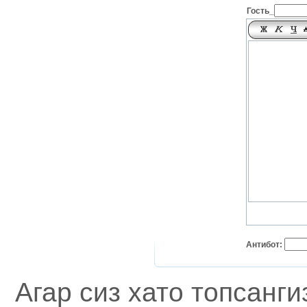
Гость_
Антибот:
Агар сиз хато топсанг