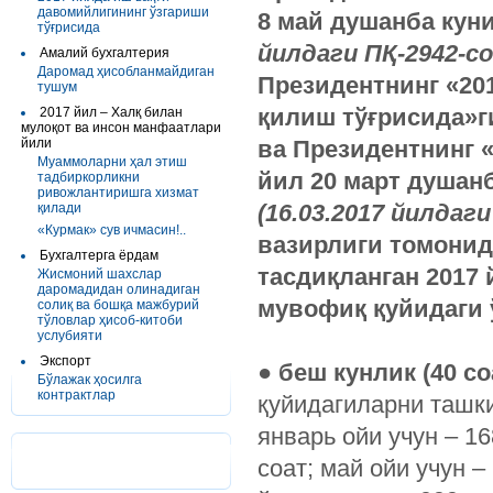
давомийлигининг ўзгариши
8 май душанба кун
тўғрисида
йилдаги ­ПҚ-2942-со
Амалий бухгалтерия
Даромад ҳисобланмайдиган
Президентнинг «20
тушум
қилиш тўғрисида»
2017 йил – Халқ билан
мулоқот ва инсон манфаатлари
йили
ва Президентнинг «
Муаммоларни ҳал этиш
йил 20 март душан
тадбиркорликни
ривожлантиришга хизмат
(16.03.2017 йилдаги
қилади
«Курмак» сув ичмасин!..
вазирлиги томонида
Бухгалтерга ёрдам
тасдиқланган 2017
Жисмоний шахслар
даромадидан олинадиган
мувофиқ қуйидаги 
солиқ ва бошқа мажбурий
тўловлар ҳисоб-китоби
услубияти
Экспорт
●
беш
кунлик
(40
со
Бўлажак ҳосилга
контрактлар
қуйидагиларни ташки
январь ойи учун – 168
соат; май ойи учун – 