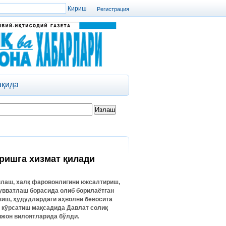
Регистрация
ақида
и
ришга хизмат қилади
нлаш
,
халқ
фаровонлигини
юксалтириш
,
увватлаш
борасида
олиб
борилаётган
зиш
,
ҳудудлардаги
аҳволни
бевосита
кўрсатиш
мақсадида
Давлат
солиқ
ижон
вилоятларида
бўлди
.