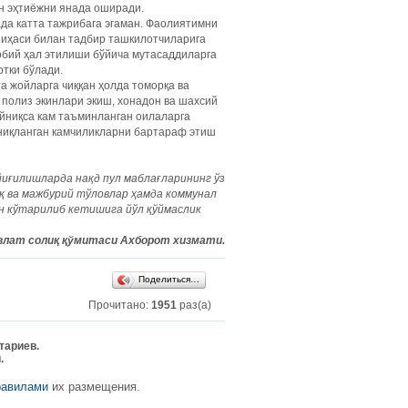
ан эҳтиёжни янада оширади.
да катта тажрибага эгаман. Фаолиятимни
ойиҳаси билан тадбир ташкилотчиларига
обий ҳал этилиши бўйича мутасаддиларга
ртки бўлади.
а жойларга чиққан ҳолда томорқа ва
полиз экинлари экиш, хонадон ва шахсий
айниқса кам таъминланган оилаларга
Аниқланган камчиликларни бартараф этиш
йиғилишларда
нақд
пул
маблағларининг
ўз
қ
ва
мажбурий
тўловлар
ҳамда
коммунал
н
кўтарилиб
кетишига
йўл
қўймаслик
влат солиқ қўмитаси Ахборот хизмати.
Поделиться…
Прочитано:
1951
раз(а)
тариев.
.
равилами
их размещения.