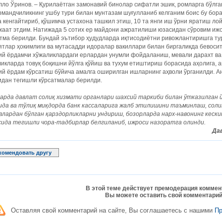
ло Ўринов. – Қурилаётган замонавий бинолар сифатли эшик, ромларга бўлг
мандчиликнинг ушбу тури билан мунтазам шуғулланиб келганим боис бу бора
 кенгайтириб, қўшимча устахона ташкил этиш, 10 та янги иш ўрни яратиш л
жаат этдим. Натижада 5 сотих ер майдони ажратилиши юзасидан сўровим иж
тма берилди. Бундай ­эътибор ҳудудларда иқтисодиётни ривожлантиришга ту
тлар ҳокимлиги ва мутасадди идоралар вакиллари билан биргаликда бевосит
й ёрдамчи хўжаликлардаги ерлардан унумли фойдаланиш, мевали дарахт ва 
икларда товуқ боқишни йўлга қўйиш ва тухум етиштириш борасида аҳолига, 
ий ёрдам кўрсатиш бўйича амалга оширилган ишларнинг аҳволи ўрганилди. 
идан тегишли кўрсатмалар берилди.
арда
давлат
солиқ
хизмати
органлари
шахсий
таркиби
билан
ўтказилган
ида
ва
тўлиқ
миқдорда
банк
кассаларига
жалб
этилишини
таъминлаш
,
соли
влардан
бўлган
қарздорликларни
ундириш
,
бозорларда
нарх
-
навонинг
кески
сида
тегишли
чора
-
тадбирлар
белгиланиб
,
ижроси
назоратга
олинди
.
Да
комендовать другу
В этой теме действует премодерация коммен
Вы можете оставить свой комментарий
Оставляя свой комментарий на сайте, Вы соглашаетесь с нашими
П