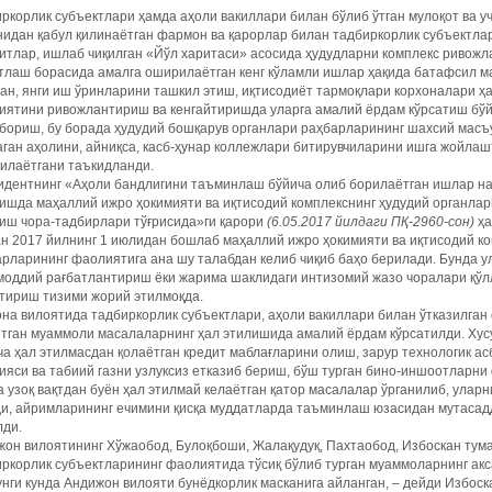
ркорлик субъектлари ҳамда аҳоли вакиллари билан бўлиб ўтган мулоқот ва
идан қабул қилинаётган фармон ва қарорлар билан тадбиркорлик субъектла
тлар, ишлаб чиқилган «Йўл харитаси» асосида ҳудудларни комплекс ривожл
атлаш борасида амалга оширилаётган кенг кўламли ишлар ҳақида батафсил 
ан, янги иш ўринларини ташкил этиш, иқтисодиёт тармоқлари корхоналари ҳ
иятини ривожлантириш ва кенгайтиришда уларга амалий ёрдам кўрсатиш бўй
бориш, бу борада ҳудудий бошқарув органлари раҳбарларининг шахсий масъ
ган аҳолини, айниқса, касб-ҳунар коллежлари битирувчиларини ишга жойла
илаётгани таъкидланди.
идентнинг «Аҳоли бандлигини таъминлаш бўйича олиб борилаётган ишлар н
ишда маҳаллий ижро ҳокимияти ва иқтисодий комплекснинг ҳудудий органла
иш чора-тадбирлари тўғрисида»ги қарори
(6.05.2017
йилдаги
ПҚ
-2960-
сон
)
ҳа
н 2017 йилнинг 1 июлидан бошлаб маҳаллий ижро ҳокимияти ва иқтисодий ко
рларининг фаолиятига ана шу талабдан келиб чиқиб баҳо берилади. Бунда 
 моддий рағбатлантириш ёки жарима шаклидаги интизомий жазо чоралари қў
тириш тизими жорий этилмоқда.
на вилоятида тадбиркорлик субъектлари, аҳоли вакиллари билан ўтказилган
тган муаммоли масалаларнинг ҳал этилишида амалий ёрдам кўрсатилди. Хусу
ча ҳал этилмасдан қолаётган кредит маблағларини олиш, зарур технологик ас
ияси ва табиий газни узлуксиз етказиб бериш, бўш турган бино-иншоотларн
 узоқ вақтдан буён ҳал этилмай келаётган қатор масалалар ўрганилиб, уларн
ди, айримларининг ечимини қисқа муддатларда таъминлаш юзасидан мутасад
лди.
он вилоятининг Хўжаобод, Булоқбоши, Жалақудуқ, Пахтаобод, Избоскан тум
ркорлик субъектларининг фаолиятида тўсиқ бўлиб турган муаммоларнинг акс
унги кунда Андижон вилояти бунёдкорлик масканига айланган, – дейди Избо