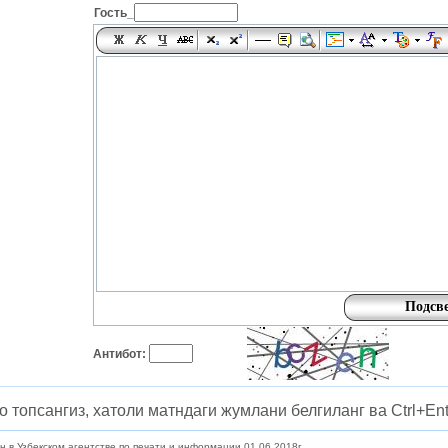
Гость_
Антибот:
о топсангиз, хатоли матндаги жумлани белгиланг ва Ctrl+Ent
в Узбекском агентстве по печати и информации 01.06.2018г.