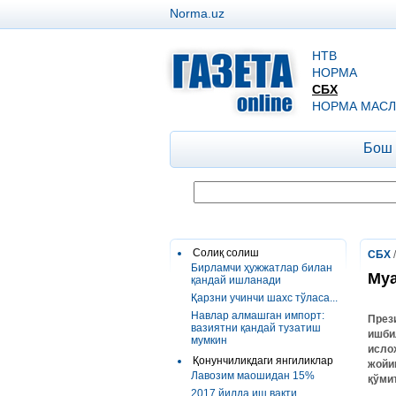
Norma.uz
НТВ
НОРМА
СБХ
НОРМА МАСЛ
Бош
Солиқ солиш
СБХ
Бирламчи ҳужжатлар билан
Муа
қандай ишланади
Қарзни учинчи шахс тўласа...
Навлар алмашган импорт:
През
вазиятни қандай тузатиш
ишби
мумкин
исло
Қонунчиликдаги янгиликлар
жойи
Лавозим маошидан 15%
қўми
2017 йилда иш вақти