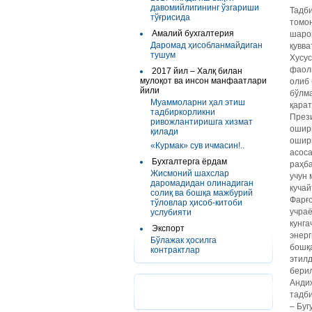
давомийлигининг ўзгариши
Тадби
тўғрисида
томон
Амалий бухгалтерия
шарои
Даромад ҳисобланмайдиган
қувв
тушум
Хусус
фаол
2017 йил – Халқ билан
мулоқот ва инсон манфаатлари
олиб 
йили
бўлма
Муаммоларни ҳал этиш
қарат
тадбиркорликни
През
ривожлантиришга хизмат
ошир
қилади
ошир
«Курмак» сув ичмасин!..
асоса
Бухгалтерга ёрдам
раҳба
Жисмоний шахслар
учун
даромадидан олинадиган
кучай
солиқ ва бошқа мажбурий
Фарғо
тўловлар ҳисоб-китоби
учраё
услубияти
кунга
Экспорт
энерг
Бўлажак ҳосилга
бошқа
контрактлар
этил
бери
Андиж
тадби
– Буг