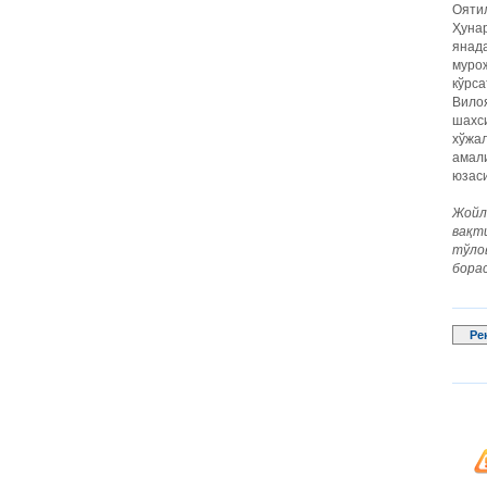
Оятил
Ҳунар
янада
муро
кўрса
Вилоя
шахси
хўжал
амал
юзас
Жойл
вақт
тўло
бора
Ре