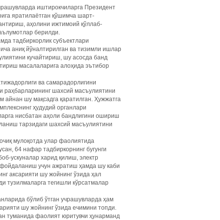
 учрашувларда иштирокчиларга Президент
рига яратилаётган қўшимча шарт-
антириш, аҳолини ижтимоий қўллаб-
маълумотлар берилди.
амда тадбиркорлик субъектлари
ича аниқ йўналтирилган ва тизимли ишлар
улиятини кучайтириш, шу асосда банд
штириш масалаларига алоҳида эътибор
атижадорлиги ва самарадорлигини
ри раҳбарларининг шахсий масъулиятини
м айнан шу мақсадга қаратилган. Ҳужжатга
мплекснинг ҳудудий органлари
уларга нисбатан аҳоли бандлигини ошириш
лланиш тарзидаги шахсий масъулиятини
 очиқ мулоқотда улар фаолиятида
сан, 64 нафар тадбиркорнинг бугунги
боб-ускуналар харид қилиш, электр
и фойдаланиш учун ажратиш ҳамда шу каби
инг аксарияти шу жойнинг ўзида ҳал
ди тузилмаларга тегишли кўрсатмалар
анларида бўлиб ўтган учрашувларда ҳам
арияти шу жойнинг ўзида ечимини топди.
скан туманида фаолият юритувчи ҳунарманд