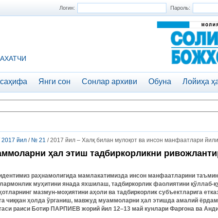
Логин:
Пароль:
АХАТЧИ
 саҳифа
Янги сон
Сонлар архиви
Обуна
Лойиҳа ҳ
/
2017 йил
/
№ 21
/ 2017 йил – Халқ билан мулоқот ва инсон манфаатлари йил
ммоларни ҳал этиш тадбиркорликни ривожланти
идентимиз
раҳнамолигида
мамлакатимизда
инсон
манфаатларини
таъми
лармонлик
муҳитини
янада
яхшилаш
,
тадбиркорлик
фаолиятини
қўллаб
-
қ
ҳотларнинг
мазмун
-
моҳиятини
аҳоли
ва
тадбиркорлик
субъектларига
етка
га
чиққан
ҳолда
ўрганиш
,
мавжуд
муаммоларни
ҳал
этишда
амалий
ёрдам
таси
раиси
Ботир
ПАРПИЕВ
жорий
йил
12–13
май
кунлари
Фарғона
ва
Анд