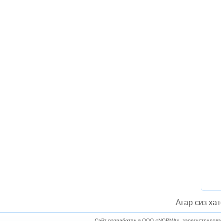
Агар сиз хат
Сайт разработан в ООО «NORMA», зарегистрирован 