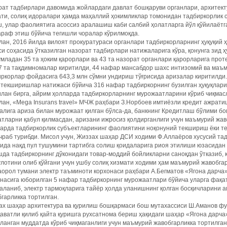
ат тадбирлари давомида жойлардаги давлат бошқаруви органлари, архитекту
ти, солиқ идоралари ҳамда маҳаллий ҳокимликлар томонидан тадбиркорлик с
, улар фаолиятига асоссиз аралашиш каби салбий ҳолатларга йўл қўйилаётга
раф этиш бўйича тегишли чоралар кўрилмоқда.
ан, 2016 йилда вилоят прокуратураси органлари тадбиркорларнинг ҳуқуқий
и соҳасида ўтказилган назорат тадбирлари натижаларига кўра, қонунга зид ҳ
младан 35 та ҳоким қарорлари ва 43 та назорат органлари қарорларига прот
7 та тақдимномалар киритилди, 44 нафар мансабдор шахс интизомий ва маъм
ркорлар фойдасига 643,3 млн сўмни ундириш тўғрисида аризалар киритилди.
текширишлар натижаси бўйича 316 нафар тадбиркорнинг бузилган ҳуқуқлари
лан бирга, айрим ҳолларда тадбиркорларнинг мурожаатларини кўриб чиқмасл
ан, «Mega Insurans travel» МЧЖ раҳбари З.Норбоев имтиёзли кредит ажрат
лига ариза билан мурожаат қилган бўлса-да, банкнинг Кредитлаш бўлими бо
тларни қабул қилмасдан, аризани ижросиз қолдирганлиги учун маъмурий жав
арда тадбиркорлик субъектларининг фаолиятини ноқонуний текшириш ёки т
чраб турибди. Мисол учун, Жиззах шаҳар ДСИ ходими Ф.Аллаёров хусусий та
ида нақд пул тушумини тартибга солиш қоидаларига риоя этилиши юзасидан қ
да тадбиркорнинг дўконидаги товар-моддий бойликларни саноқдан ўтказиб, қ
лотини олиб қўйгани учун ушбу солиқ хизмати ходими ҳам маъмурий жавобгар
орол тумани электр таъминоти корхонаси раҳбари А.Бегматов «Ягона дарча»
насига юборилган 5 нафар тадбиркорнинг мурожаатлари бўйича уларга фақа
аланиб, электр тармоқларига тайёр ҳолда уланишнинг қолган босқичларини 
гарликка тортилган.
ах шаҳар архитектура ва қурилиш бошқармаси бош мутахассиси Ш.Аманов фу
қаватли қилиб қайта қуришга рухсатнома бериш ҳақидаги шаҳар «Ягона дарча
ланган муддатда кўриб чиқмаганлиги учун маъмурий жавобгарликка тортилган