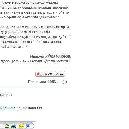
иқарувчи корхоналар ҳамда уларда
статистика ва бошқа мутасадди идоралар
 қайта йўлга қўйилди ва улардаги 349 та
дбиркорлик субъекти янгидан ташкил
ралар билан ҳамкорликда 7 мингдан ортиқ
 ҳуқуқий маслаҳатлар берилди.
қонунийликни мустаҳкамлаш, иқтисодиётни
 қонунга итоаткор тадбиркорларнинг
 сафарбар этади.
Маъруф ХЎЖАМҚУЛОВ,
ижроси устидан назорат бўлими бошлиғи.
Поделиться…
Прочитано:
1953
раз(а)
тариев.
.
равилами
их размещения.