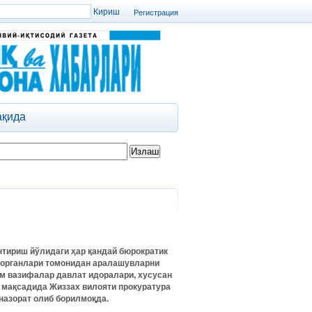
Регистрация
ақида
нтириш йўлидаги ҳар қандай бюрократик
т органлари томонидан аралашувларни
им вазифалар давлат идоралари, хусусан
 мақсадида Жиззах вилояти прокуратура
назорат олиб борилмоқда.