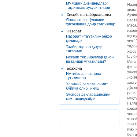
МЧЖдаги дивидендлар:
Назор
тақсимлаш хусусиятлари
хизма
Ҳисоботга тайёрланамиз
бузиш
Ягона солиқ тўловини
барта
ҳисоблашга доир тавсиялар
Масал
ижрос
Назорат
шу жу
Назорат «таътили» бекор
қилинади
эса 1
тадби
Тадбиркорлар ҳуқуқи
тикланди
Ушбу 
Шу би
Режали текширувлар қачон
ва қандай ўтказилади?
Масал
филиа
Божхона
ҳужжа
Имтиёзлар назарда
Жойл
тутилмаган
ҳам у
Хорижий валюта: лимит
дўкон
бўйича олиб чиқиш
равиш
Экспорт декларациясини
маҳсу
ким тасдиқлайди
Ғалла
корхо
чегар
жавоб
Жизз
икки 
белги