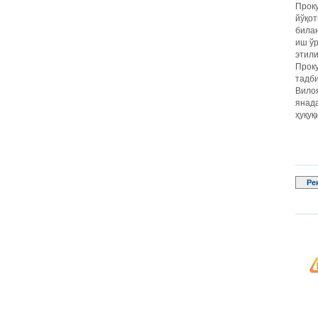
Проку
йўқот
билан
иш ўр
этили
Проку
тадби
Вилоя
янада
ҳуқуқ
Ре