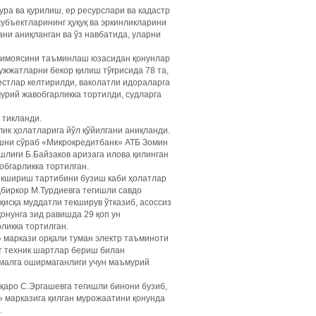
ра ва қурилиш, ер ресурслари ва кадастр
убъектларининг ҳуқуқ ва эркинликларини
ни аниқланган ва ўз навбатида, уларни
 ҳимоясини таъминлаш юзасидан қонунлар
ужжатларни бекор қилиш тўғрисида 78 та,
естлар келтирилди, ваколатли идораларга
урий жавобгарликка тортилди, судларга
 тикланди.
ик ҳолатларига йўл қўйилгани аниқланди.
ишни сўраб «Микрокредитбанк» АТБ Зомин
шлиғи Б.Байзаков аризага илова қилинган
обгарликка тортилган.
екшириш тартибини бузиш каби ҳолатлар
дбиркор М.Турдиевга тегишли савдо
исқа муддатли текширув ўтказиб, асоссиз
онунга зид равишда 29 қоп ун
ликка тортилган.
 маркази орқали туман электр таъминоти
т техник шартлар бериш билан
амалга оширмаганлиги учун маъмурий
қаро С.Эргашевга тегишли бинони бузиб,
» марказига қилган мурожаатини қонунда
.