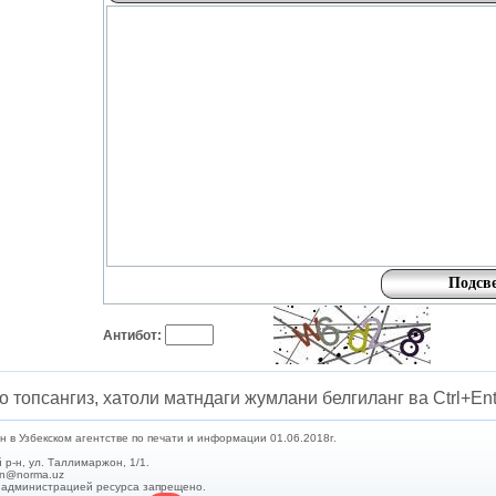
Антибот:
о топсангиз, хатоли матндаги жумлани белгиланг ва Ctrl+Ent
в Узбекском агентстве по печати и информации 01.06.2018г.
 р-н, ул. Таллимаржон, 1/1.
min@norma.uz
с администрацией ресурса запрещено.