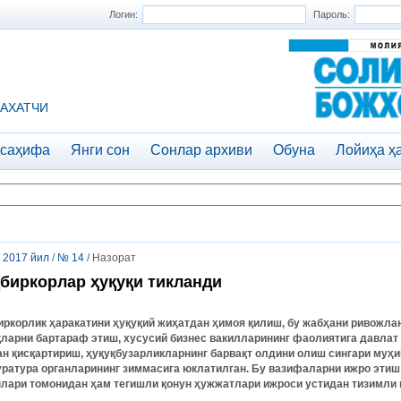
Логин:
Пароль:
АХАТЧИ
 саҳифа
Янги сон
Сонлар архиви
Обуна
Лойиҳа ҳ
/
2017 йил
/
№ 14
/ Назорат
биркорлар ҳуқуқи тикланди
иркорлик ҳаракатини ҳуқуқий жиҳатдан ҳимоя қилиш, бу жабҳани ривожла
қларни бартараф этиш, хусусий бизнес вакилларининг фаолиятига давла
ан қисқартириш, ҳуқуқбузарликларнинг барвақт олдини олиш сингари муҳ
уратура органларининг зиммасига юклатилган. Бу вазифаларни ижро этиш
нлари томонидан ҳам тегишли қонун ҳужжатлари ижроси устидан тизимли 