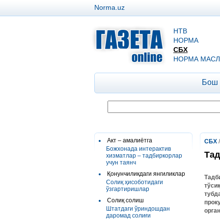
Norma.uz
НТВ
НОРМА
СБХ
НОРМА МАСЛ
Бош
Акт – амалиётга
СБХ
Божхонада интерактив
Тад
хизматлар – тадбиркорлар
учун таянч
Қонунчиликдаги янгиликлар
Тадб
Солиқ ҳисоботидаги
тўси
ўзгартиришлар
тубд
Солиқ солиш
прок
Штатдаги ўриндошдан
орга
даромад солиғи