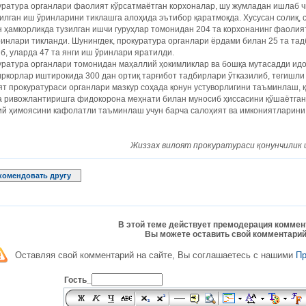
ратура органлари фаолият кўрсатмаётган корхоналар, шу жумладан ишлаб ч
илган иш ўринларини тиклашга алоҳида эътибор қаратмоқда. Хусусан солиқ, 
 ҳамкорликда тузилган ишчи гуруҳлар томонидан 204 та корхонанинг фаолияти
инлари тикланди. Шунингдек, прокуратура органлари ёрдами билан 25 та та
б, уларда 47 та янги иш ўринлари яратилди.
ратура органлари томонидан маҳаллий ҳокимликлар ва бошқа мутасадди идо
ркорлар иштирокида 300 дан ортиқ тарғибот тадбирлари ўтказилиб, тегишли
т прокуратураси органлари мазкур соҳада қонун устуворлигини таъминлаш, 
 ривожлантиришга фидокорона меҳнати билан муносиб ҳиссасини қўшаётган,
ий ҳимоясини кафолатли таъминлаш учун барча салоҳият ва имкониятларини
Жиззах вилоят прокуратураси қонунчилик 
комендовать другу
В этой теме действует премодерация коммен
Вы можете оставить свой комментарий
Оставляя свой комментарий на сайте, Вы соглашаетесь с нашими
П
Гость_