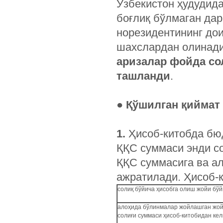
Ўзбекистон ҳудудид
боғлиқ бўлмаган да
норезидентининг до
шахслардан олинади
аризалар фойда со
ташланди
.
● Қўшилган қиймат
1.
Ҳисоб-китобда бю
ҚҚС суммаси энди со
ҚҚС суммасига ва ал
ажратилади. Ҳисоб-к
солиқ бўйича ҳисобга олиш жойи бўй
алоҳида бўлинмалар жойлашган жойи
солиғи суммаси ҳисоб-китобидан кел