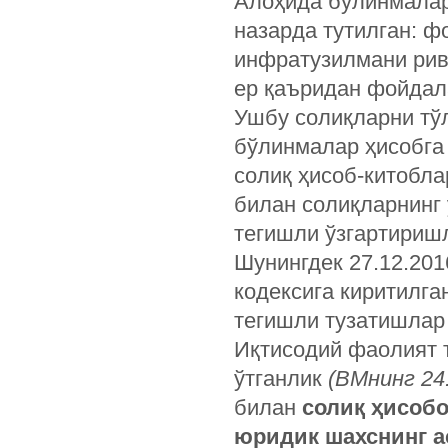
Алоҳида бўлинмалар
назарда тутилган: 
инфратузилмани рив
ер қаъридан фойдала
Ушбу солиқларни тў
бўлинмалар ҳисобга 
солиқ ҳисоб-китобла
билан солиқларнинг
тегишли ўзгартиришл
Шунингдек 27.12.201
кодексига киритилга
тегишли тузатишлар
Иқтисодий фаолият 
ўтганлик
(ВМнинг 24.
билан
солиқ ҳисобо
юридик шахснинг а