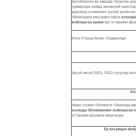
Ҳисобланган ва амалда тўланган да
суммалари ҳамда жисмоний шахсла
даромад солиғининг ушлаб қолинган
тўғрисидаги маълумотларга
алоҳида
жойлашган ерини
акс эттирувчи қўш
Изоҳ 4-банд билан тўлдирилди
Ҳисоб-китоб 0501, 0502-сатрлар би
Акц
Акциз солиғи тўловчиси тўғрисида м
алоҳида бўлинманинг жойлашган 
эттирувчи қўшимча киритилди
Ер қаъридан фой