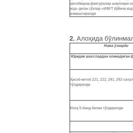
ҳисобварақ-фактуралар шакллари н
код» деган сўзлар «ИФУТ бўйича код
алмаштирилди
2.
Алоҳида бўлинмала
Нима ўзгарди
Юридик шахслардан олинадиган ф
Ҳисоб-китоб 221, 222, 291, 292-сатр
тўлдирилди
Изоҳ 5-банд билан тўлдирилди