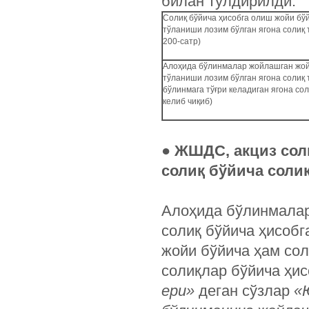
билан тўлдирилди:
Солиқ бўйича ҳисобга олиш жойи бўй
тўланиши лозим бўлган ягона солиқ 
200-сатр)
Алоҳида бўлинмалар жойлашган жойи
тўланиши лозим бўлган ягона солиқ 
бўлинмага тўғри келадиган ягона со
келиб чиқиб)
● ЖШДС, акциз сол
солиқ бўйича соли
Алоҳида бўлинмалар
солиқ бўйича ҳисоб
жойи бўйича ҳам со
солиқлар бўйича ҳи
ери»
деган сўзлар
«