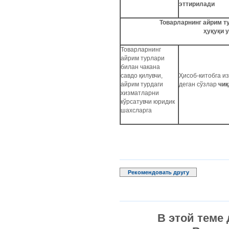
эттирилади
Товарларнинг айрим т
ҳуқуқи 
Товарларнинг
айрим турлари
билан чакана
савдо қилувчи,
Ҳисоб-китобга и
айрим турдаги
деган сўзлар
чиқ
хизматларни
кўрсатувчи юридик
шахсларга
Рекомендовать другу
В этой теме