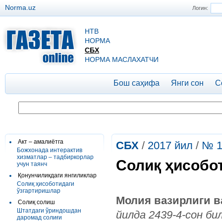
Norma.uz
Логин:
НТВ
НОРМА
СБХ
НОРМА МАСЛАХАТЧИ
Бош саҳифа
Янги сон
С
Акт – амалиётга
СБХ
/
2017 йил
/
№ 1
Божхонада интерактив
хизматлар – тадбиркорлар
Солиқ ҳисобо
учун таянч
Қонунчиликдаги янгиликлар
Солиқ ҳисоботидаги
ўзгартиришлар
Молия вазирлиги в
Солиқ солиш
Штатдаги ўриндошдан
йилда 2439-4-сон би
даромад солиғи