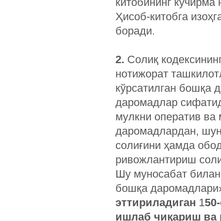
китобининг кўчирма 
Ҳисоб-китобга изоҳг
боради.
2.
Солиқ кодексининг
нотижорат ташкилот
кўрсатилган бошқа 
даромадлар сифатид
мулкни оператив ва
даромадлардан, шун
солиғини ҳамда обо
ривожлантириш соли
Шу муносабат билан
бошқа даромадлари
эттириладиган
1
50
ишлаб чиқариш ва 