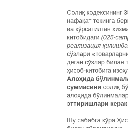
Солиқ кодексининг 3
нафақат текинга бер
ва кўрсатилган хизм
китобидаги
(025-сат
реализация қилишда
сўзлари «Товарларни
деган сўзлар билан
ҳисоб-китобига изоҳ
Алоҳида бўлинмала
суммасини
солиқ бў
алоҳида бўлинмала
эттиришлари керак
Шу сабабга кўра Ҳис