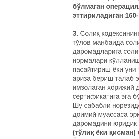
бўлмаган операция
эттириладиган 160
3.
Солиқ кодексининг
тўлов манбаида соли
даромадларига соли
нормалари қўлланиш
пасайтириш ёки уни 
ариза бериш талаб 
имзолаган хорижий д
сертификатига эга б
Шу сабабли норезид
доимий муассаса ор
даромадини юридик
(тўлиқ ёки қисман)