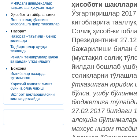
ҳисоботи шакллари
МЧЖдаги дивидендлар:
тақсимлаш хусусиятлари
Ўзгартиришлар 2017 
Ҳисоботга тайёрланамиз
Ягона солиқ тўловини
китобларига тааллуқ
ҳисоблашга доир тавсиялар
Солиқ ҳисоб-китобла
Назорат
Назорат «таътили» бекор
Президентнинг 27.12
қилинади
Тадбиркорлар ҳуқуқи
бажарилиши билан б
тикланди
(мустақил солиқ тўл
Режали текширувлар қачон
ва қандай ўтказилади?
йилдан бошлаб ушбу
Божхона
Имтиёзлар назарда
солиқларни тўлашла
тутилмаган
ўтказилган юридик 
Хорижий валюта: лимит
бўйича олиб чиқиш
бўлса, ушбу бўлинм
Экспорт декларациясини
ким тасдиқлайди
бюджетига тўлайди
27.02.2017 йилдаги 
алоҳида бўлинмалар
махсус низом тасди