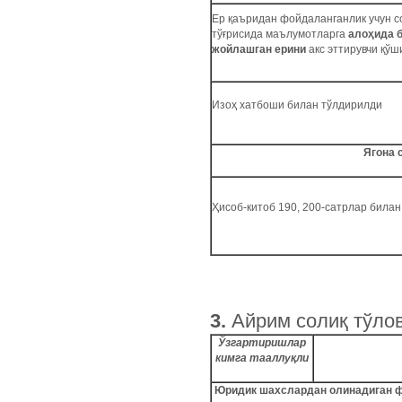
Ер қаъридан фойдаланганлик учун с
тўғрисида маълумотларга
алоҳида 
жойлашган ерини
акс эттирувчи қўш
Изоҳ хатбоши билан тўлдирилди
Ягона 
Ҳисоб-китоб 190, 200-сатрлар била
3.
Айрим солиқ тўлов
Ўзгартиришлар
кимга тааллуқли
Юридик шахслардан олинадиган ф