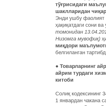
тўғрисидаги маълу
шаклларидан чиқа
Энди ушбу фаолият 
ҳақиқатдаги сони ва
томонидан 13.04.201
Низомга мувофиқ)
ҳ
миқдори маълумот
белгиланган тартиб
● Товарларнинг ай
айрим турдаги хизм
китоби
Солиқ кодексининг 3
1 январдан чакана с