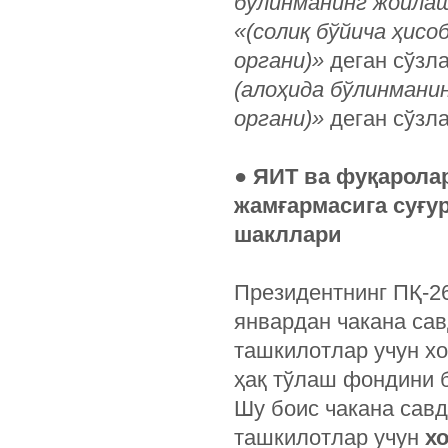
бўлинманинг жойлаш
«(солиқ бўйича ҳис
органи)»
деган сўзл
(алоҳида бўлинмани
органи)»
деган сўзл
● ЯИТ ва фуқарола
жамғармасига суғу
шакллари
Президентнинг ПҚ-26
январдан чакана са
ташкилотлар учун хо
ҳақ тўлаш фондини б
Шу боис чакана савд
ташкилотлар учун
х