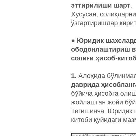
эттирилиши шарт
.
Хусусан, солиқларни
ўзгартиришлар кири
● Юридик шахслард
ободонлаштириш в
солиғи ҳисоб-кито
1.
Алоҳида бўлинмал
даврида ҳисобланг
бўйича ҳисобга оли
жойлашган жойи бў
Тегишинча, Юридик 
китоби қуйидаги маз