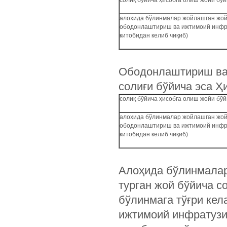
солиқ бўйича ҳисобга олиш жойи бўйи
алоҳида бўлинмалар жойлашган жойи
ободонлаштириш ва ижтимоий инфра
китобидан келиб чиқиб)
Ободонлаштириш ва
солиғи бўйича эса Ҳ
солиқ бўйича ҳисобга олиш жойи бўйи
алоҳида бўлинмалар жойлашган жойи
ободонлаштириш ва ижтимоий инфра
китобидан келиб чиқиб)
Алоҳида бўлинмалар
турган жой бўйича с
бўлинмага тўғри ке
ижтимоий инфратузи