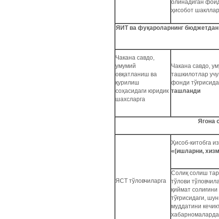
олинадиган фойд
ҳисобот шаклла
ЯИТ ва фуқароларнинг бюджетдан 
Чакана савдо,
умумий
Чакана савдо, у
овқатланиш ва
ташкилотлар учу
қурилиш
фонди тўғрисида
соҳасидаги юридик
ташланди
шахсларга
Ягона 
Ҳисоб-китобга из
«(ишларни, хиз
Солиқ солиш тар
ЯСТ тўловчиларга
тўлови тўловчил
қиймат солиғини
тўғрисидаги, шун
муддатини кечик
хабарномалард