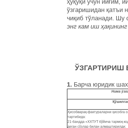
ҳуқуқи учун йиғим, 
ўзгаришидан қатъи 
чиқиб тўланади. Шу 
энг кам иш ҳақининг
ЎЗГАРТИРИШ 
1.
Барча юридик шах
Нима ўзг
Қўшилган
Ҳисобварақ-фактураларни ҳисобга 
тартибида:
21-бандда «ХХТУТ бўйича тармоқ ко
деган сўзлар билан алмаштирилди;