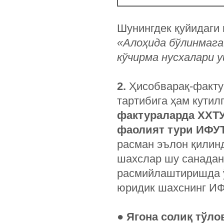
Шунингдек қуйидаги 
«Алоҳида бўлинмага
кўчирма нусхалари 
2.
Ҳисобварақ-факту
тартибига ҳам кутил
фактураларда ХХТУ
фаолият тури ИФУТ
расман эълон қилин
шахслар шу санадан
расмийлаштиришда ў
юридик шахснинг ИФ
● Ягона солиқ тўло