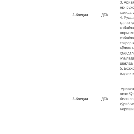
3. Ариз
ёки рух
ҳақида 
2-босқич
ДБҚ
4. Рухс
қарор қ
сабабла
нормала
сабабла
такрор 
бўлган 
ҳақидаг
жумлада
шаклда 
5. Божх
ёзувни 
Аризачи
асос бў
3-босқич
ДБҚ
белгила
кўриб ч
беришни