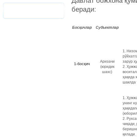
Давлат божхона қўми
беради:
Босқичлар
Субъектлар
1. Низо
рўйхатг
Аризачи
зарур ҳ
1-босқич
(юридик
2. Ҳужж
шахс)
воситал
ҳақида 
шаклда 
1. Ҳужж
унинг н
ҳақидаг
(юборил
2. Рухс
чиқади,
беришни
қилади.