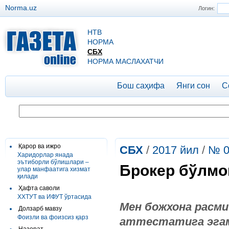
Norma.uz
Логин:
НТВ
НОРМА
СБХ
НОРМА МАСЛАХАТЧИ
Бош саҳифа
Янги сон
С
Қарор ва ижро
СБХ
/
2017 йил
/
№ 0
Харидорлар янада
эътиборли бўлишлари –
Брокер бўлмо
улар манфаатига хизмат
қилади
Ҳафта саволи
ХХТУТ ва ИФУТ ўртасида
Мен божхона расм
Долзарб мавзу
Фоизли ва фоизсиз қарз
аттестатига эгам