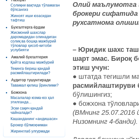
Назорат
Олий маълумотга 
Солиқни вақтида тўламаган
бўлсангиз
брокери сифатида
Жиноят иши юзасидан
тафтиш
рухсатнома олиши
Бухгалтерга ёрдам
Жисмоний шахслар
даромадидан олинадиган
солиқ ва бошқа мажбурий
тўловлар ҳисоб-китоби
– Юридик шахс таш
услубияти
шарт эмас.
Бироқ б
Амалий бухгалтерия
Қайта кодлаш мажбурий
этиш учун:
Текинга бериш қандай
расмийлаштирилади?
●
штатда тегишли ма
Аудитор тушунтиради
расмийлаштируви б
Таваккал қилиш ўринлими?
Божхона
бўлишингиз;
Масалалар юзма-юз ҳал
●
божхона тўловлари
этилганда...
Эски сақич қандай
(ВМнинг 25.07.2016 
чайналади?
Кашанданинг «андишаси»
Низомнинг 4-банди).
Брокер бўлмоқчиман
Жиринглаб улгурмади