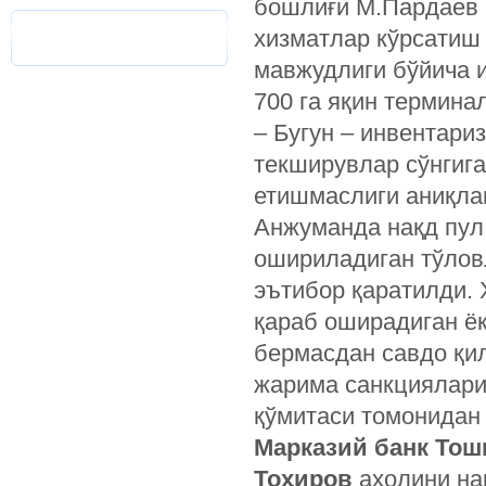
бошлиғи ­М.Пардаев 
хизматлар кўрсатиш
мавжудлиги бўйича и
700 га яқин термина
– Бугун – инвентари
текширувлар сўнгига
етишмаслиги аниқла
Анжуманда нақд пул 
ошириладиган тўлов
эътибор қаратилди. 
қараб оширадиган ёк
бермасдан савдо қи
жарима санкциялари 
қўмитаси томонидан
Марказий банк Тош
Тоҳиров
аҳолини на