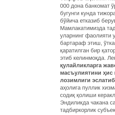
000 дона банкомат 
бугунги кунда тижо
бўйича етказиб беру
Мамлакатимизда тад
уларнинг фаолияти у
бартараф этиш, ўтк
қаратилган бир қато
этиб келинмоқда. Л
қулайликларга жав
масъулиятини ҳис
лозимлиги эслатиб
аҳолига пуллик хизм
содиқ қолиши керакл
Эндиликда чакана са
тадбиркорлик субъек