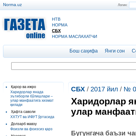
Norma.uz
Логин:
НТВ
НОРМА
СБХ
НОРМА МАСЛАХАТЧИ
Бош саҳифа
Янги сон
С
Қарор ва ижро
СБХ
/
2017 йил
/
№ 0
Харидорлар янада
эътиборли бўлишлари –
Харидорлар я
улар манфаатига хизмат
қилади
улар манфаат
Ҳафта саволи
ХХТУТ ва ИФУТ ўртасида
Долзарб мавзу
Фоизли ва фоизсиз қарз
Бугунгача баъзи ча