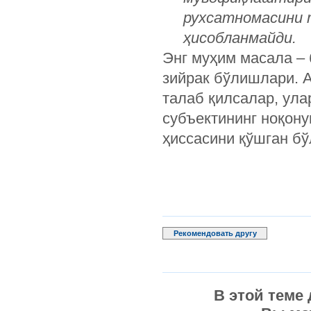
рухсатномасини 
ҳисобланмайди.
Энг муҳим масала – 
зийрак бўлишлари. 
талаб қилсалар, ул
субъектининг ноқон
ҳиссасини қўшган бў
Рекомендовать другу
В этой теме