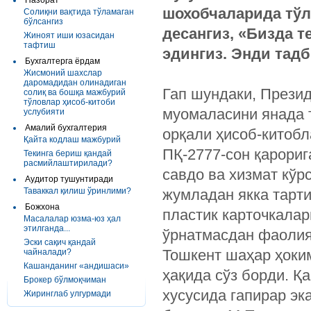
Назорат
шохобчаларида тўл
Солиқни вақтида тўламаган
бўлсангиз
десангиз, «Бизда т
Жиноят иши юзасидан
тафтиш
эдингиз. Энди тад
Бухгалтерга ёрдам
Жисмоний шахслар
даромадидан олинадиган
Гап шундаки, Презид
солиқ ва бошқа мажбурий
тўловлар ҳисоб-китоби
муомаласини янада 
услубияти
Амалий бухгалтерия
орқали ҳисоб-китоб
Қайта кодлаш мажбурий
ПҚ-2777-сон қарориг
Текинга бериш қандай
расмийлаштирилади?
савдо ва хизмат кўр
Аудитор тушунтиради
Таваккал қилиш ўринлими?
жумладан якка тарт
Божхона
пластик карточкалар
Масалалар юзма-юз ҳал
этилганда...
ўрнатмасдан фаолия
Эски сақич қандай
Тошкент шаҳар ҳоки
чайналади?
Кашанданинг «андишаси»
ҳақида сўз борди. Қ
Брокер бўлмоқчиман
хусусида гапирар эк
Жиринглаб улгурмади