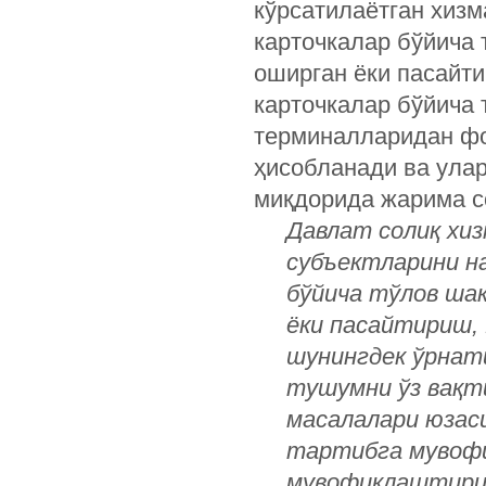
кўрсатилаётган хизм
карточкалар бўйича
оширган ёки пасайти
карточкалар бўйича 
терминалларидан фо
ҳисобланади ва улар
миқдорида жарима с
Давлат солиқ хи
субъектларини на
бўйича тўлов ша
ёки пасайтириш,
шунингдек ўрнат
тушумни ўз вақт
масалалари юзас
тартибга мувофи
мувофиқлаштириш