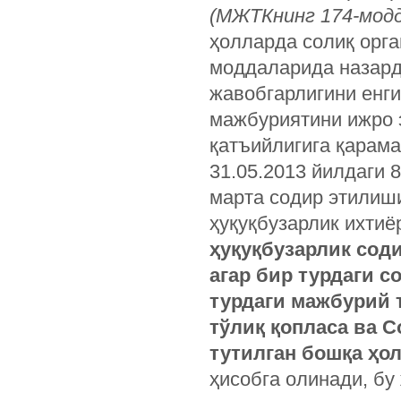
(МЖТКнинг 174-мод
ҳолларда солиқ орган
моддаларида назарда
жавобгарлигини енг
мажбуриятини ижро э
қатъий­лигига қарам
31.05.2013 йилдаги 
марта содир этилиши
ҳуқуқбузарлик ихти
ҳуқуқбузарлик соди
агар бир турдаги с
турдаги мажбурий 
тўлиқ қоплаcа ва С
тутилган бошқа ҳо
ҳисобга олинади, бу