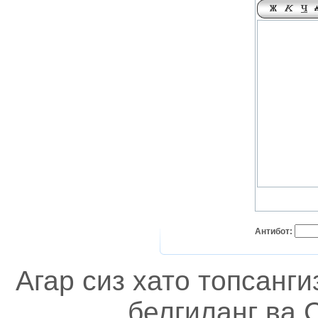
Антибот:
Агар сиз хато топсанг
белгиланг ва C