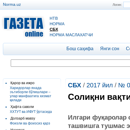
Norma.uz
Логин:
НТВ
НОРМА
СБХ
НОРМА МАСЛАХАТЧИ
Бош саҳифа
Янги сон
С
Қарор ва ижро
СБХ
/
2017 йил
/
№ 0
Харидорлар янада
эътиборли бўлишлари –
Солиқни вақт
улар манфаатига хизмат
қилади
Ҳафта саволи
ХХТУТ ва ИФУТ ўртасида
Илгари фуқаролар 
Долзарб мавзу
Фоизли ва фоизсиз қарз
ташвишга тушмас 