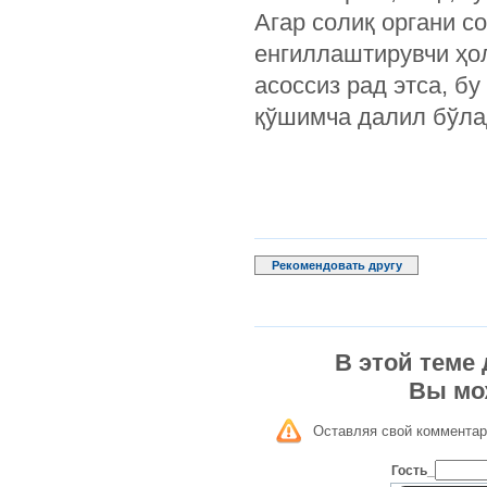
Агар солиқ органи с
енгиллаштирувчи ҳо
асоссиз рад этса, б
қўшимча далил бўла
Рекомендовать другу
В этой теме
Вы мо
Оставляя свой комментар
Гость_