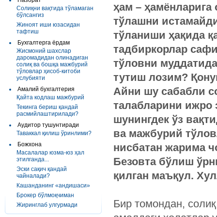
Назорат
ҳам – ҳамёнларига 
Солиқни вақтида тўламаган
бўлсангиз
тўлашни истамайди
Жиноят иши юзасидан
тафтиш
тўланиши ҳақида қ
Бухгалтерга ёрдам
тадбиркорлар сафи
Жисмоний шахслар
даромадидан олинадиган
тўловни муддатида 
солиқ ва бошқа мажбурий
тўловлар ҳисоб-китоби
тутиш лозим? Қону
услубияти
Айни шу сабабли с
Амалий бухгалтерия
Қайта кодлаш мажбурий
талабларини ижро э
Текинга бериш қандай
расмийлаштирилади?
шунингдек ўз вақт
Аудитор тушунтиради
ва мажбурий тўловл
Таваккал қилиш ўринлими?
Божхона
нисбатан жарима ч
Масалалар юзма-юз ҳал
Безовта бўлиш ўрни
этилганда...
Эски сақич қандай
қилган маъқул. Хулл
чайналади?
Кашанданинг «андишаси»
Брокер бўлмоқчиман
Бир томондан, солиқ
Жиринглаб улгурмади