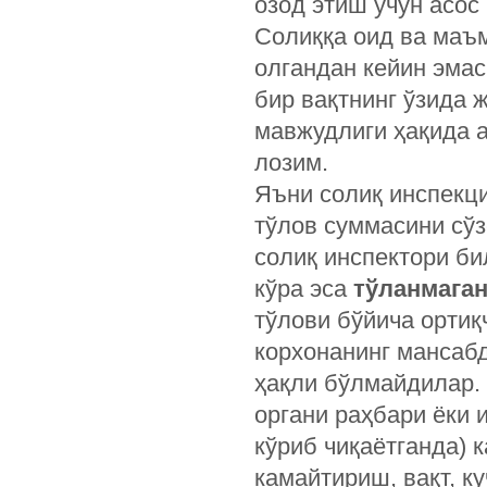
озод этиш учун асос
Солиққа оид ва маъм
олгандан кейин эмас
бир вақтнинг ўзида 
мавжудлиги ҳақида 
лозим.
Яъни солиқ инспекци
тўлов суммасини сўз
солиқ инспектори б
кўра эса
тўланмаган
тўлови бўйича ортиқ
корхонанинг мансаб
ҳақли бўлмайдилар. 
органи раҳбари ёки 
кўриб чиқаётганда)
камайтириш, вақт, к