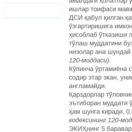
амалдаги ҳолатлар у
ишлар тоифаси мавж
ДСИ қабул қилган қ
ўзгартиришига имкон
ҳисоблаб ўтказиши 
тўлаш муддатини буз
низолар ана шундай
120-моддаси)
.
Кўпинча ўртамиёна с
содир этар экан, ун
англамайди.
Қарздорлар тўловнин
эътиборан муддати ў
ҳам шунга киради, 
кодексининг 120-мод
ЭКИҲнинг 5 баравар