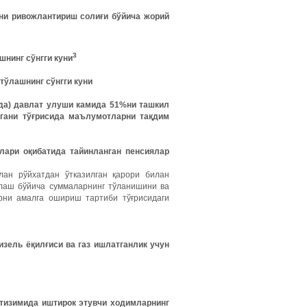
ни ривожлантириш солиғи бўйича жорий
3
шнинг сўнгги куни
 тўлашнинг сўнгги куни
ида) давлат улуши камида 51%ни ташкил
гани тўғрисида маълумотларни тақдим
лари оқибатида тайинланган пенсиялар
лан рўйхатдан ўтказилган қарори билан
плаш бўйича суммаларнинг тўланишини ва
рни амалга ошириш тартиби тўғрисидаги
изель
ёқилғиси
ва
газ
ишлатганлик
учун
тизимида
иштирок
этувчи
ходимларнинг