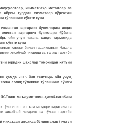
 маҳсулотлар, қимматбаҳо металлар ва
а айрим турдаги хизматлар кўрсатиш
ни тўлашнинг сўнгги куни
н ишланган заргарлик буюмларига акциз
б олинган заргарлик буюмлари бўйича
брь ойи учун чакана савдо тармоғида
нг сўнгги куни
зилган қарори билан тасдиқланган Чакана
лиғини ҳисоблаб чиқариш ва тўлаш тартиби
увчи юридик шахслар томонидан қатъий
тиш ҳамда 2015 йил сентябрь ойи учун,
 ягона солиқ тўловини тўлашнинг сўнгги
да ЯСТнинг маълумотнома-ҳисоб-китобини
иқ тўловининг энг кам миқдори киритилиши
ини ҳисоблаб чиқариш ва тўлаш тартиби
ий жиҳатдан алоҳида бўлинмалар (турғун