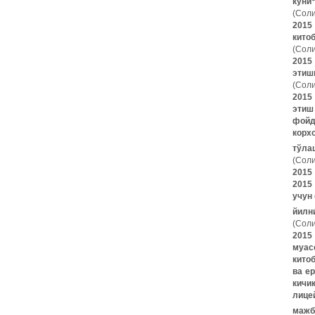
куни
(Соли
2015
китоб
(Соли
2015
этишн
(Соли
2015
этиш
фойд
корх
тўла
(Соли
2015
2015
учун
йилн
(Соли
2015
муас
кито
ва е
кичи
лице
мажб