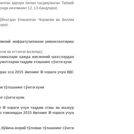
зилган қарори билан тасдиқланган Табиий
сида низомнинг 12, 13-бандлари).
ўйхатдан ўтказилган Чораклик ва йиллик
ари).
имоий
инфратузилмани
ривожлантириш
инчи ва еттинчи қисмлар);
уммалари
ҳамда
жисмоний
шахслардан
умотларни
тақдим
этишнинг
сўнгги
куни
н эса 2015 йилнинг III чораги
учун ҚҚС
ни тўлашнинг сўнгги куни
г сўнгги куни
 III чораги учун тақдим этиш ва мазкур
 томонидан 2015 йилнинг III чораги учун
 бўйича жорий тўловни тўлашнинг сўнгги