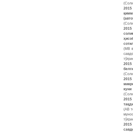
(Соли
2015
қимм
(авт
(Соли
2015
соли
ҳисо
соти
(МВ 
савдо
тўғри
2015
белг
(Соли
2015
микр
куни
(Соли
2015
тақд
(АВ т
муно
тўғри
2015
савд