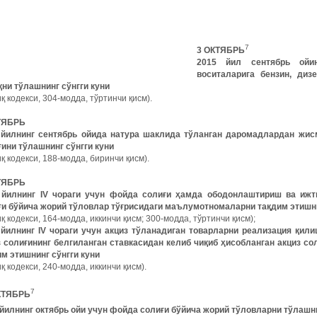
7
3 ОКТЯБРЬ
2015
йил
сентябрь
ойи
воситаларига
бензин
,
диз
қни
тўлашнинг
сўнгги
куни
қ кодекси, 304-модда, тўртинчи қисм).
ТЯБРЬ
5
йилнинг
сентябрь
ойида
натура
шаклида
тўланган
даромадлардан
жис
ғини
тўлашнинг
сўнгги
куни
қ кодекси, 188-модда, биринчи қисм).
ТЯБРЬ
5
йилнинг
IV
чораги
учун
фойда
солиғи
ҳамда
ободонлаштириш
ва
ижт
ғи
бўйича
жорий
тўловлар
тўғрисидаги
маълумотномаларни
тақдим
этишн
қ кодекси, 164-модда, иккинчи қисм; 300-модда, тўртинчи қисм);
5
йилнинг
IV
чораги
учун
акциз
тўланадиган
товарларни
реализация
қили
з
солиғининг
белгиланган
ставкасидан
келиб
чиқиб
ҳисобланган
акциз
со
им
этишнинг
сўнгги
куни
қ кодекси, 240-модда, иккинчи қисм).
7
КТЯБРЬ
йилнинг
октябрь
ойи
учун
фойда
солиғи
бўйича
жорий
тўловларни
тўлашн