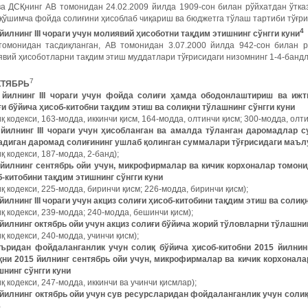
ва ДСҚнинг АВ томонидан 24.02.2009 йилда 1909-сон билан рўйхатдан ўтка
 қўшимча фойда солиғини ҳисоблаб чиқариш ва бюджетга тўлаш тартиби тўғри
4
йилнинг III чораги учун молиявий ҳисоботни тақдим этишнинг сўнгги куни
томонидан тасдиқланган, АВ томонидан 3.07.2000 йилда 942-сон билан р
вий ҳисоботларни тақдим этиш муддатлари тўғрисидаги низомнинг 1-4-бандл
7
КТЯБРЬ
5
йилнинг
III
чораги
учун
фойда
солиғи
ҳамда
ободонлаштириш
ва
ижт
ғи
бўйича
ҳисоб
-
китобни
тақдим
этиш
ва
солиқни
тўлашнинг
сўнгги
куни
қ кодекси, 163-модда, иккинчи қисм, 164-модда, олтинчи қисм; 300-модда, олт
5
йилнинг
III
чораги
учун
ҳисобланган
ва
амалда
тўланган
даромадлар
с
адиган
даромад
солиғининг
ушлаб
қолинган
суммалари
тўғрисидаги
маъл
қ кодекси, 187-модда, 2-банд);
 йилнинг сентябрь ойи учун, микрофирмалар ва кичик корхоналар томонида
б-китобини тақдим этишнинг сўнгги куни
қ кодекси, 225-модда, биринчи қисм; 226-модда, биринчи қисм);
йилнинг III чораги учун акциз солиғи ҳисоб-китобини тақдим этиш ва солиқ
қ кодекси, 239-модда; 240-модда, бешинчи қисм);
йилнинг октябрь ойи учун акциз солиғи бўйича жорий тўловларни тўлашнин
қ кодекси, 240-модда, учинчи қисм);
аъридан фойдаланганлик учун солиқ бўйича ҳисоб-китобни 2015 йилнинг
қни 2015 йилнинг сентябрь ойи учун, микрофирмалар ва кичик корхоналар
шнинг сўнгги куни
қ кодекси, 247-модда, иккинчи ва учинчи қисмлар);
 йилнинг октябрь ойи учун сув ресурсларидан фойдаланганлик учун солиқ
5