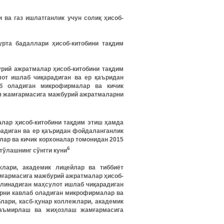
си ва газ ишлатганлик учун солиқ ҳисоб-
ғурта бадаллари ҳисоб-китобини тақдим
урий ажратмалар ҳисоб-китобини тақдим
лот ишлаб чиқарадиган ва ер қаъридан
б оладиган микрофирмалар ва кичик
сия жамғармасига мажбурий ажратмаларни
малар ҳисоб-китобини тақдим этиш ҳамда
арадиган ва ер қаъридан фойдаланганлик
ар ва кичик корхоналар томонидан 2015
6
тўлашнинг сўнгги куни
жлари, академик лицейлар ва тиббиёт
мғармасига мажбурий ажратмалар ҳисоб-
солинадиган маҳсулот ишлаб чиқарадиган
арни кавлаб оладиган микрофирмалар ва
блари, касб-ҳунар коллежлари, академик
таъмирлаш ва жиҳозлаш жамғармасига