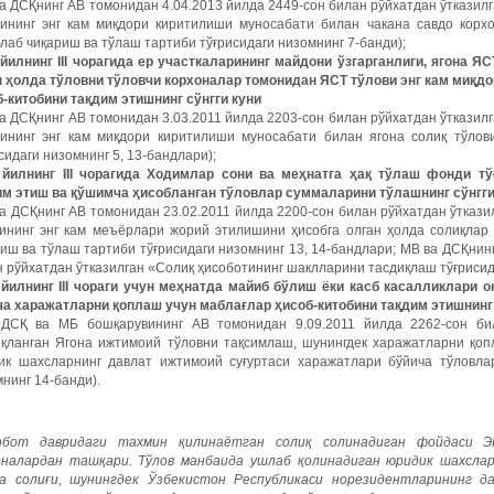
а ДСҚнинг АВ томонидан 4.04.2013 йилда 2449-сон билан рўйхатдан ўтказилг
вининг энг кам миқдори киритилиши муносабати билан чакана савдо корх
лаб чиқариш ва тўлаш тартиби тўғрисидаги низомнинг 7-банди);
 йилнинг III чорагида ер участкаларининг майдони ўзгарганлиги, ягона Я
н ҳолда тўловни тўловчи корхоналар томонидан ЯСТ тўлови энг кам миқ
б-китобини тақдим этишнинг сўнгги куни
а ДСҚнинг АВ томонидан 3.03.2011 йилда 2203-сон билан рўйхатдан ўтказилг
вининг энг кам миқдори киритилиши муносабати билан ягона солиқ тўло
сидаги низомнинг 5, 13-бандлари);
 йилнинг III чорагида Ходимлар сони ва меҳнатга ҳақ тўлаш фонди т
им этиш ва қўшимча ҳисобланган тўловлар суммаларини тўлашнинг сўнгги
а ДСҚнинг АВ томонидан 23.02.2011 йилда 2200-сон билан рўйхатдан ўткази
ининг энг кам меъёрлари жорий этилишини ҳисобга олган ҳолда солиқлар
иш ва тўлаш тартиби тўғрисидаги низомнинг 13, 14-бандлари; МВ ва ДСҚнин
 рўйхатдан ўтказилган «Солиқ ҳисоботининг шаклларини тасдиқлаш тўғрисида
 йилнинг III чораги учун меҳнатда майиб бўлиш ёки касб касалликлари 
ча харажатларни қоплаш
учун маблағлар ҳисоб-китобини тақдим этишнинг 
 ДСҚ ва МБ бошқарувининг АВ томонидан 9.09.2011 йилда 2262-сон би
иқланган Ягона ижтимоий тўловни тақсимлаш, шунингдек харажатларни қо
ик шахсларнинг давлат ижтимоий суғуртаси харажатлари бўйича тўловла
нинг 14-банди).
обот
давридаги
тахмин
қилинаётган
солиқ
солинадиган
фойдаси
Э
оналардан
ташқари
.
Тўлов
манбаида
ушлаб
қолинадиган
юридик
шахсла
а
солиғи
,
шунингдек
Ўзбекистон
Республикаси
норезидентларининг
д