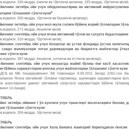
қ кодекси, 164-модда, учинчи ва тўртинчи қисмлар; 165-модда, тўртинчи қисм);
 йилнинг октябрь ойи учун ободонлаштириш ва ижтимоий инфратузилма
2
вларни тўлашнинг сўнгги куни
қ кодекси, 300-модда, тўртинчи ва бешинчи қисмлар);
 йилнинг октябрь ойи учун мол-мулк солиғи бўйича жорий тўловларни тўла
қ кодекси, 271-модда, бешинчи қисм).
 йилнинг сентябрь ойи учун ягона ижтимоий тўлов ва суғурта бадалларини
қ кодекси, 310-модда, тўртинчи қисм);
 йилнинг сентябрь ойи учун бозорлар ва устав фондида (устав капитал
н савдо мажмуалари олган даромадлари ва бюджетга маблағлар ўтказ
инг сўнгги куни
қ кодекси, 387-модда, бешинчи, олтинчи ва еттинчи қисмлар);
 йилнинг сентябрь ойи учун меҳнатда майиб бўлиш ёки касб касаллик
ви бўйича харажатларни қоплаш
учун маблағларни тўлашнинг сўнгги куни
 ДСҚ ва МБ бошқарувининг АВ томонидан 9.09.2011 йилда 2262-сон би
иқланган Ягона ижтимоий тўловни тақсимлаш, шунингдек харажатларни қо
ик шахсларнинг давлат ижтимоий суғуртаси харажатлари бўйича тўловла
нинг 14-банди).
КТЯБРЬ
5
йил
октябрь
ойининг
I
ўн
кунлиги
учун
транспорт
воситаларига
бензин
,
д
қни
тўлашнинг
сўнгги
куни
қ кодекси, 304-модда, тўртинчи қисм).
КТЯБРЬ
5
йилнинг
сентябрь
ойи
учун
Халқ
банкига
жамғариб
бориладиган
пенсия