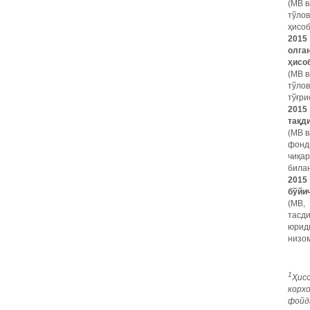
(МВ в
тўло
ҳисоб
2015
олга
ҳисо
(МВ в
тўло
тўғри
2015
тақд
(МВ в
фонд
чиқар
билан
2015
бўйи
(МВ,
тасд
юрид
низом
1
Ҳис
корх
фойд