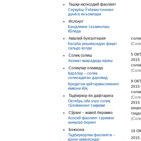
Ташқи иқтисодий фаолият
Серқуёш Ўзбекистоннинг
дунёга инъомлари
Ислоҳот
Бандликни таъминлаш
йўлида
Амалий бухгалтерия
соли
Касаба уюшмасидан фақат
(Соли
сальдо қолди
5 ОК
Солиқ солиш
201
Хизмат мақсадида юриш
соли
Солиқлар оламида
(Соли
Қарзлар – солиқ
солинадиган даромад
9 ОК
Кредитни қайтармасликнинг
201
имкони йўқ
соли
Тадбиркор ён дафтарига
(Соли
Октябрь ойи учун солиқ
201
тўловчининг тақвими
акци
Сўранг – жавоб берамиз
тақд
Асосий фаолият туримни
(Соли
аниқлаб беринг
Божхона
10 О
Тадбиркорлик фаолияти –
2015
қонун ҳимоясида!