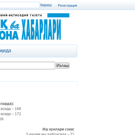
Регистрация
ақида
тларда):
тасида – 168
тасида – 172
56
Иш кунлари сони:
5 кунлик иш ҳафтасида – 21