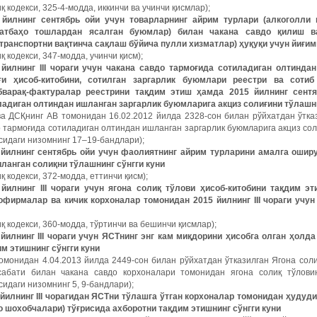
қ кодекси, 325-4-модда, иккинчи ва учинчи қисмлар);
 йилнинг сентябрь ойи учун товарларнинг айрим турлари (алкоголли
атбаҳо тошлардан ясалган буюмлар) билан чакана савдо қилиш в
отранспортни вақтинча сақлаш бўйича пулли хизматлар) ҳуқуқи учун йиғим
қ кодекси, 347-модда, учинчи қисм);
 йилнинг III чораги учун чакана савдо тармоғида сотиладиган олтинда
ғи ҳисоб-китобини, сотилган заргарлик буюмлари реестри ва соти
бварақ-фактуралар реестрини тақдим этиш ҳамда 2015 йилнинг сентя
ладиган олтиндан ишланган заргарлик буюмларига акциз солиғини тўлашни
ва ДСҚнинг АВ томонидан 16.02.2012 йилда 2328-сон билан рўйхатдан ўтка
 тармоғида сотиладиган олтиндан ишланган заргарлик буюмларига акциз со
сидаги низомнинг 17–19-бандлари);
 йилнинг сентябрь ойи учун
фаолиятнинг айрим турларини амалга ошир
иланган солиқни тўлашнинг сўнгги куни
қ кодекси, 372-модда, еттинчи қисм);
 йилнинг III чораги учун ягона солиқ тўлови ҳисоб-китобини тақдим э
офирмалар ва кичик корхоналар томонидан 2015 йилнинг III чораги учун
қ кодекси, 360-модда, тўртинчи ва бешинчи қисмлар);
 йилнинг III чораги учун ЯСТнинг энг кам миқдорини ҳисобга олган ҳол
им этишнинг сўнгги куни
омонидан 4.04.2013 йилда 2449-сон билан рўйхатдан ўтказилган Ягона сол
сабати билан чакана савдо корхоналари томонидан ягона солиқ тўлов
сидаги низомнинг 5, 9-бандлари);
 йилнинг III чорагидан ЯСТни тўлашга ўтган корхоналар томонидан ҳудуд
о шохобчалари) тўғрисида ахборотни тақдим этишнинг сўнгги куни