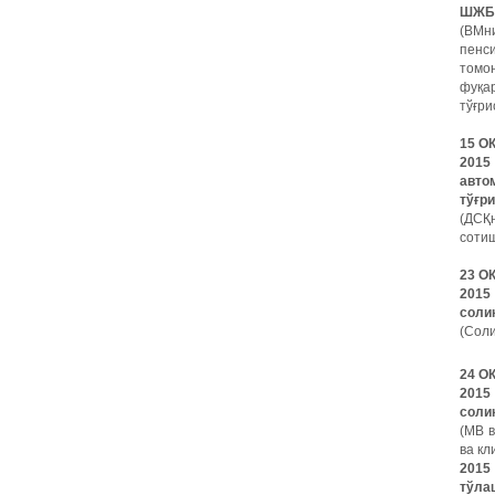
ШЖБ
(ВМни
пенси
томо
фуқа
тўғри
15 О
201
авто
тўғр
(ДСҚ
сотиш
23 О
201
соли
(Соли
24 О
201
соли
(МВ в
ва кл
201
тўла