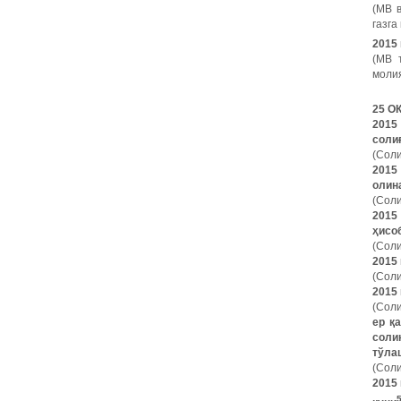
(МВ 
газга
2015 
(МВ 
молия
25 О
201
соли
(Соли
201
олин
(Соли
2015
ҳисо
(Соли
2015 
(Соли
2015 
(Соли
ер қ
соли
тўла
(Соли
2015