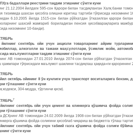
ПҲга
бадаллари
реестрини
тақдим
этишнинг
сўнгги
куни
нг 21.12.2004 йилдаги 595-сон Қарори билан тасдиқланган Халқ банки том
я тизимида шахсан ҳисобга олишни юритиш тартиби тўғрисида низомнинг ­1
нидан 6.10.2005 йилда 1515-сон билан рўйхатдан ўтказилган қарори била
роларнинг шахсий жамғариб бориладиган пенсия ҳисобварақларига мажбу
сида низомнинг 10-банди).
КТЯБРЬ
5
йилнинг
сентябрь
ойи
учун
акцизли
товарларнинг
айрим
турларини
мобиллар
,
алкоголли
ва
тамаки
маҳсулотлари
,
ўсимлик
мойи
,
автомоб
исида
маълумотларни
тақдим
этишнинг
сўнгги
куни
нинг АВ томонидан 27.01.2010 йилда 2074-сон билан рўйхатдан ўтказилга
 ҳажмлари тўғрисидаги маълумот шаклини тасдиқлаш ҳақида»ги қарорининг 2
КТЯБРЬ
5
йил
октябрь
ойининг
II
ўн
кунлиги
учун
транспорт
воситаларига
бензин
,
д
қни
тўлашнинг
сўнгги
куни
қ кодекси, 304-модда, тўртинчи қисм).
7
КТЯБРЬ
5
йилнинг
сентябрь
ойи
учун
цемент
ва
клинкерга
қўшимча
фойда
солиғ
қни
тўлашнинг
сўнгги
куни
а ДСҚнинг АВ томонидан 24.02.2009 йилда 1908-сон билан рўйхатдан ўтказ
инкерга қўшимча фойда солиғини ҳисоблаб чиқариш ва бюджетга тўлаш тартиб
5
йилнинг
сентябрь
ойи
учун
табиий
газга
қўшимча
фойда
солиғи
бўйича
шнинг
сўнгги
куни