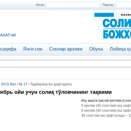
Логин:
Пароль:
АХАТЧИ
 саҳифа
Янги сон
Сонлар архиви
Обуна
Лойиҳа ҳ
/
2015 йил
/
№ 37
/ Тадбиркор ён дафтарига
ябрь ойи учун солиқ тўловчининг тақвими
Иш вақти ҳисоб-китоби (соа
5 кунлик (40 соатлик) иш ҳаф
6 кунлик (40 соатлик) иш ҳаф
36 соатлик иш ҳафтасида – 1