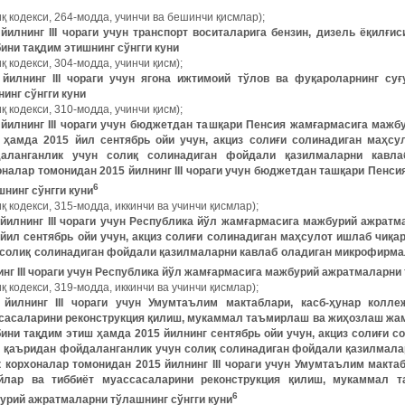
қ кодекси, 264-модда, учинчи ва бешинчи қисмлар);
 йилнинг III чораги учун транспорт воситаларига бензин, дизель ёқилғи
ини тақдим этишнинг сўнгги куни
қ кодекси, 304-модда, учинчи қисм);
 йилнинг III чораги учун ягона ижтимоий тўлов ва фуқароларнинг су
инг сўнгги куни
қ кодекси, 310-модда, учинчи қисм);
 йилнинг III чораги учун бюджетдан ташқари Пенсия жамғармасига мажб
 ҳамда 2015 йил сентябрь ойи учун, акциз солиғи солинадиган маҳсу
аланганлик учун солиқ солинадиган фойдали қазилмаларни кавла
оналар томонидан 2015 йилнинг III чораги учун бюджетдан ташқари Пен
6
шнинг сўнгги куни
қ кодекси, 315-модда, иккинчи ва учинчи қисмлар);
 йилнинг III чораги учун Республика йўл жамғармасига мажбурий ажрат
 йил сентябрь ойи учун, акциз солиғи солинадиган маҳсулот ишлаб чиқ
 солиқ солинадиган фойдали қазилмаларни кавлаб оладиган микрофирмал
инг III чораги учун Республика йўл жамғармасига мажбурий ажратмаларни 
қ кодекси, 319-модда, иккинчи ва учинчи қисмлар);
 йилнинг III чораги учун Умумтаълим мактаблари, касб-ҳунар колле
сасаларини реконструкция қилиш, мукаммал таъмирлаш ва жиҳозлаш жа
бини тақдим этиш ҳамда 2015 йилнинг сентябрь ойи учун, акциз солиғи 
р қаъридан фойдаланганлик учун солиқ солинадиган фойдали қазилмал
к корхоналар томонидан 2015 йилнинг III чораги учун Умумтаълим макта
йлар ва тиббиёт муассасаларини реконструкция қилиш, мукаммал 
6
урий ажратмаларни тўлашнинг сўнгги куни