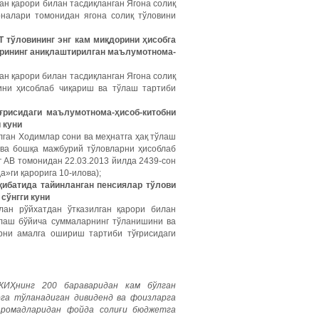
ан қарори билан тасдиқланган Ягона солиқ
оналари томонидан ягона солиқ тўловини
СТ тўловининг энг кам миқдорини ҳисобга
дорининг аниқлаштирилган маълумотнома-
ан қарори билан тасдиқланган Ягона солиқ
вини ҳисоблаб чиқариш ва тўлаш тартиби
ўғрисидаги маълумотнома-ҳисоб-китобни
 куни
лган
Ходимлар сони ва меҳнатга ҳақ тўлаш
 ва бошқа мажбурий тўловларни ҳисоблаб
г АВ томонидан 22.03.2013 йилда 2439-сон
»ги қарорига 10-илова);
оқибатида тайинланган пенсиялар тўлови
сўнгги куни
лан рўйхатдан ўтказилган қарори билан
плаш бўйича суммаларнинг тўланишини ва
рни амалга ошириш тартиби тўғрисидаги
КИҲнинг
200
бараваридан
кам
бўлган
рга
тўланадиган
дивиденд
ва
фоизларга
аромадларидан
фойда
солиғи
бюджетга