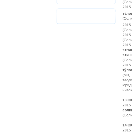
(Соли
2015
тўло
(Соли
2015
(Соли
2015
(Соли
2015
этга
этишн
(Соли
2015
тўло
(МВ,
тасд
юрид
низом
13 О
201
соли
(Соли
14 О
201