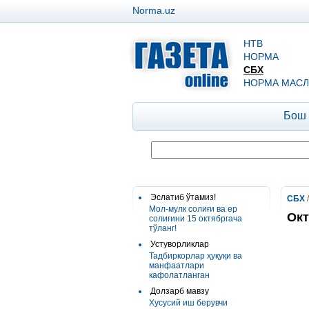
Norma.uz
НТВ
НОРМА
СБХ
НОРМА МАСЛ
Бош
Эслатиб ўтамиз!
СБХ
Мол-мулк солиғи ва ер
Окт
солиғини 15 октябргача
тўланг!
Устуворликлар
Тадбиркорлар ҳуқуқи ва
манфаатлари
кафолатланган
Долзарб мавзу
Хусусий иш берувчи