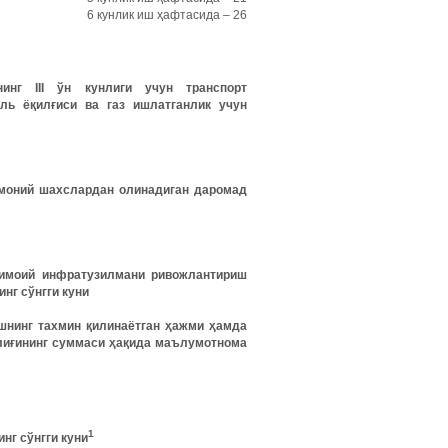
6 кунлик иш ҳафтасида – 26
нинг
III
ўн
кунлиги
учун
транспорт
ель
ёқилғиси
ва
газ
ишлатганлик
учун
моний
шахслардан
олинадиган
даромад
имоий
инфратузилмани
ривожлантириш
инг
сўнгги
куни
шнинг
тахмин
қилинаётган
ҳажми
ҳамда
лиғининг
суммаси
ҳақида
маълумотнома
1
инг
сўнгги
куни