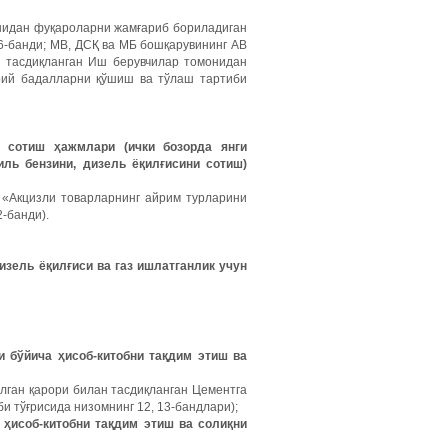
онидан фуқароларни жамғариб бориладиган
6-банди; МВ, ДСҚ ва МБ бошқарувининг АВ
н тасдиқланган Иш берувчилар томонидан
рий бадалларни қўшиш ва тўлаш тартиби
сотиш
ҳажмлари
(
ички
бозорда
янги
иль
бензини
,
дизель
ёқилғисини
сотиш
)
н «Акцизли товарларнинг айрим турларини
-банди).
изель
ёқилғиси
ва
газ
ишлатганлик
учун
и
бўйича
ҳисоб
-
китобни
тақдим
этиш
ва
илган қарори билан тасдиқланган Цементга
и тўғрисида низомнинг 12, 13-бандлари);
ҳисоб
-
китобни
тақдим
этиш
ва
солиқни