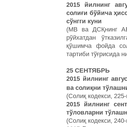
2015
йилнинг
авг
солиғи
бўйича
ҳис
сўнгги
куни
(МВ ва ДСҚнинг АВ
рўйхатдан ўтказил
қўшимча фойда со
тартиби тўғрисида н
25 СЕНТЯБРЬ
2015
йилнинг
авгу
ва
солиқни
тўлашн
(Солиқ кодекси, 225
2015 йилнинг сен
тўловларни тўлашн
(Солиқ кодекси, 240-