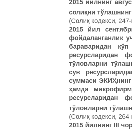
2015 йилнинг авгу
солиқни тўлашнинг 
(Солиқ кодекси, 247-
2015 йил сентяб
фойдаланганлик у
бараваридан кўп
ресурсларидан ф
тўловларни тўлашн
сув ресурсларид
суммаси ЭКИҲнинг 
ҳамда микрофирм
ресурсларидан ф
тўловларни тўлашн
(Солиқ кодекси, 264
2015 йилнинг III ч