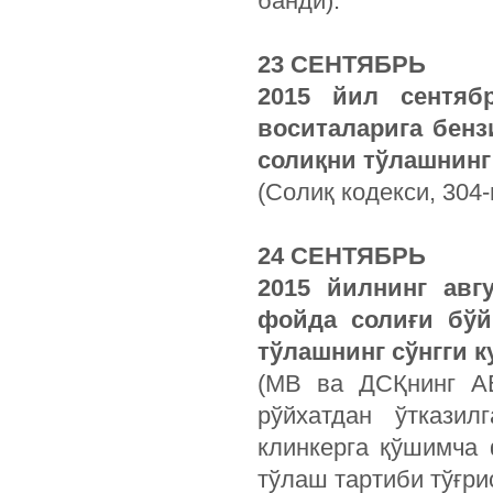
банди).
23 СЕНТЯБРЬ
2015
йил
сентяб
воситаларига
бенз
солиқни
тўлашнинг
(Солиқ кодекси, 304-
24 СЕНТЯБРЬ
2015
йилнинг
авг
фойда
солиғи
бўй
тўлашнинг
сўнгги
к
(МВ ва ДСҚнинг АВ
рўйхатдан ўтказил
клинкерга қўшимча
тўлаш тартиби тўғри