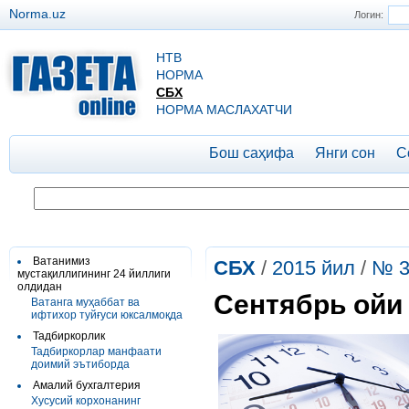
Norma.uz
Логин:
НТВ
НОРМА
СБХ
НОРМА МАСЛАХАТЧИ
Бош саҳифа
Янги сон
С
Ватанимиз
СБХ
/
2015 йил
/
№ 3
мустақиллигининг 24 йиллиги
олдидан
Сентябрь ойи 
Ватанга муҳаббат ва
ифтихор туйғуси юксалмоқда
Тадбиркорлик
Тадбиркорлар манфаати
доимий эътиборда
Амалий бухгалтерия
Хусусий корхонанинг