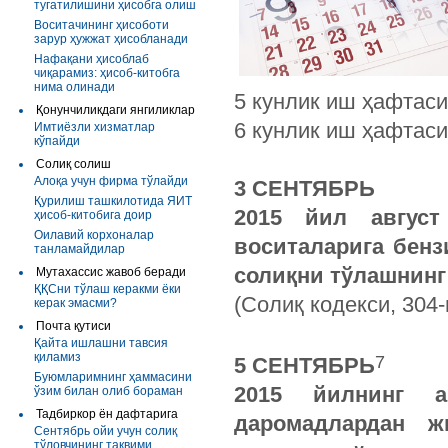
тугатилишини ҳисобга олиш
Воситачининг ҳисоботи
зарур ҳужжат ҳисобланади
Нафақани ҳисоблаб
чиқарамиз: ҳисоб-китобга
нима олинади
5 кунлик иш ҳафтаси
Қонунчиликдаги янгиликлар
6 кунлик иш ҳафтаси
Имтиёзли хизматлар
кўпайди
Солиқ солиш
Алоқа учун фирма тўлайди
3 СЕНТЯБРЬ
Қурилиш ташкилотида ЯИТ
2015
йил
август
ҳисоб-китобига доир
Оилавий корхоналар
воситаларига
бенз
танламайдилар
солиқни
тўлашнинг
Мутахассис жавоб беради
ҚҚСни тўлаш керакми ёки
(Солиқ кодекси, 304-
керак эмасми?
Почта қутиси
Қайта ишлашни тавсия
қиламиз
7
5 СЕНТЯБРЬ
Буюмларимнинг ҳаммасини
2015
йилнинг
а
ўзим билан олиб бораман
Тадбиркор ён дафтарига
даромадлардан
ж
Сентябрь ойи учун солиқ
тўловчининг тақвими