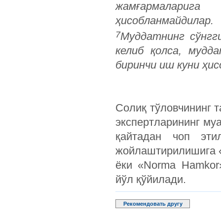
жамғармалариг
ҳисобланмайдилар.
7
Муддатнинг сўнгги
келиб қолса, мудд
биринчи иш куни ҳис
Солиқ тўловчининг т
экспертларининг м
қайтадан чоп эти
жойлаштирилишига 
ёки «Norma Hamko
йўл қўйилади.
Рекомендовать другу