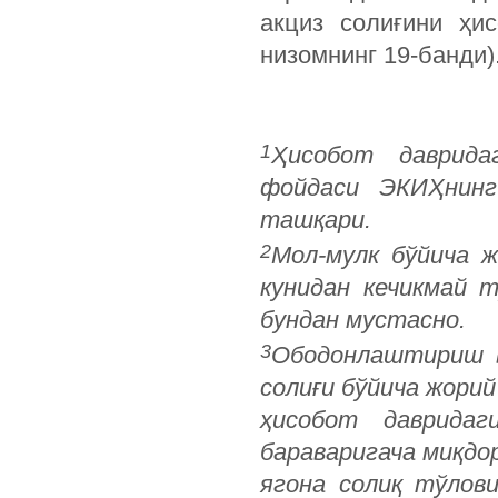
акциз солиғини ҳи
низомнинг 19-банди)
1
Ҳисобот
даврида
фойдаси
ЭКИҲнинг
ташқари
.
2
Мол-мулк бўйича ж
кунидан кечикмай 
бундан мустасно.
3
Ободонлаштириш 
солиғи бўйича жори
ҳисобот давридаг
бараваригача миқдор
ягона солиқ тўлов