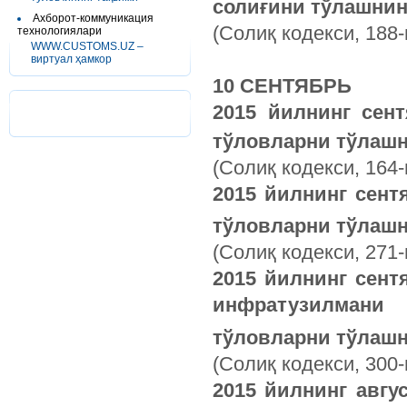
солиғини
тўлашнин
Ахборот-коммуникация
(Солиқ кодекси, 188
технологиялари
WWW.CUSTOMS.UZ –
виртуал ҳамкор
10 СЕНТЯБРЬ
2015
йилнинг
сен
тўловларни
тўлашн
(Солиқ кодекси, 164-
2015 йилнинг сент
тўловларни тўлашн
(Солиқ кодекси, 271
2015 йилнинг сен
инфратузилмани
тўловларни тўлашн
(Солиқ кодекси, 300
2015 йилнинг авгу