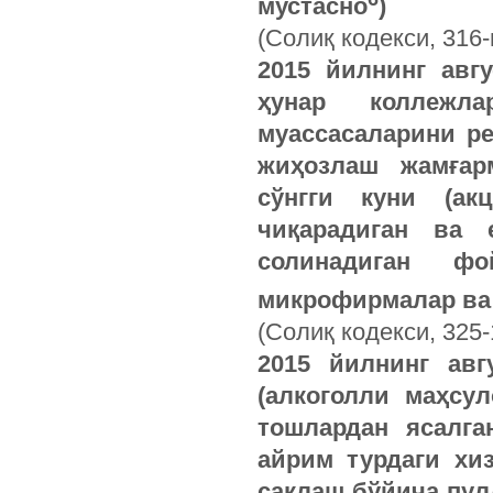
мустасно
)
(Солиқ кодекси, 316-
2015 йилнинг авг
ҳунар коллежл
муассасаларини р
жиҳозлаш жамғар
сўнгги куни (ак
чиқарадиган ва 
солинадиган фо
микрофирмалар ва 
(Солиқ кодекси, 325-
2015 йилнинг авг
(алкоголли маҳсу
тошлардан ясалг
айрим турдаги хиз
сақлаш бўйича пул