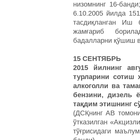
низомнинг 16-банд
6.10.2005 йилда 15
тасдиқланган Иш 
жамғариб борила
бадалларни қўшиш ва
15 СЕНТЯБРЬ
2015
йилнинг
авг
турларини
сотиш
алкоголли
ва
тама
бензини
,
дизель
тақдим
этишнинг
с
(ДСҚнинг АВ томони
ўтказилган «Акцизл
тўғрисидаги маълум