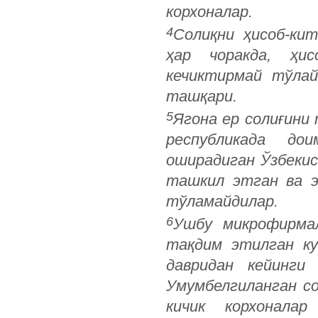
корхоналар.
4
Солиқни ҳисоб-ки
ҳар чоракда, ҳис
кечиктирмай тўлай
ташқари.
5
Ягона ер солиғини
республикада до
оширадиган Ўзбеки
ташкил этган ва э
тўламайдилар.
6
Ушбу микрофирмал
тақдим этилган ку
давридан кейинги 
Умумбелгиланган с
кичик корхонала