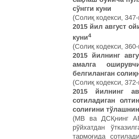
сўнгги куни
(Солиқ кодекси, 347-
2015 йил август ой
4
куни
(Солиқ кодекси, 360
2015 йилнинг авг
амалга оширув
белгиланган солиқн
(Солиқ кодекси, 372-
2015 йилнинг ав
сотиладиган олти
солиғини тўлашнинг
(МВ ва ДСҚнинг АВ
рўйхатдан ўтказил
тармоғида сотилад