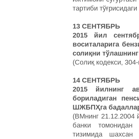
тартиби тўғрисидаги
13 СЕНТЯБРЬ
2015
йил
сентяб
воситаларига
бенз
солиқни
тўлашнинг
(Солиқ кодекси, 304-
14 СЕНТЯБРЬ
2015
йилнинг
а
бориладиган
пенс
ШЖБПҲга
бадалла
(ВМнинг 21.12.2004 
банки томонидан 
тизимида шахсан 