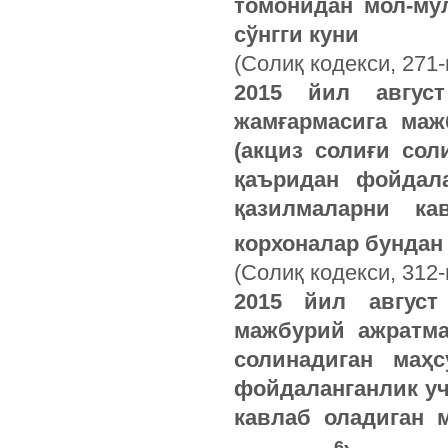
томонидан мол-му
сўнгги куни
(Солиқ кодекси, 271
2015 йил авгус
жамғармасига маж
(акциз солиғи сол
қаъридан фойдал
қазилмаларни ка
корхоналар бундан
(Солиқ кодекси, 312-
2015 йил август
мажбурий ажратма
солинадиган маҳ
фойдаланганлик уч
кавлаб оладиган 
6