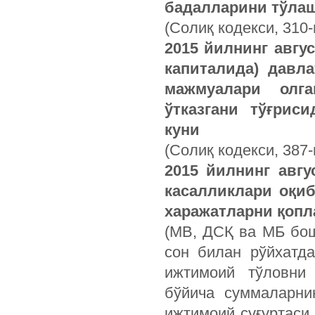
бадалларини тўлаш
(Солиқ кодекси, 310-
2015 йилнинг авгу
капиталида) давл
мажмуалари олг
ўтказгани тўғрис
куни
(Солиқ кодекси, 387
2015 йилнинг авгу
касалликлари оқиб
харажатларни қоп
(МВ, ДСҚ ва МБ бош
сон билан рўйхатда
ижтимоий тўловни
бўйича суммаларни
ижтимоий суғуртаси