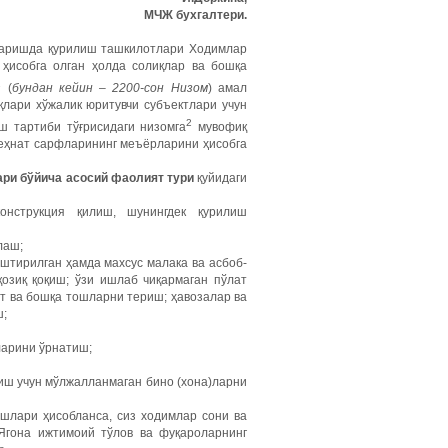
МЧЖ бухгалтери.
иқаришда қурилиш ташкилотлари Ходимлар
ҳисобга олган ҳолда солиқлар ва бошқа
1
(
бундан
кейин
– 2200-
сон
Низом
) амал
қлари хўжалик юритувчи субъектлари учун
2
ш тартиби тўғрисидаги низомга
мувофиқ
еҳнат сарфларининг меъёрларини ҳисобга
ари
бўйича
асосий
фаолият
тури
қуйидаги
нструкция қилиш, шунингдек қурилиш
лаш;
аштирилган ҳамда махсус малака ва асбоб-
озиқ қоқиш; ўзи ишлаб чиқармаган пўлат
т ва бошқа тошларни териш; ҳавозалар ва
ш;
ларини ўрнатиш;
иш учун мўлжалланмаган бино (хона)ларни
ишлари ҳисобланса, сиз ходимлар сони ва
 Ягона ижтимоий тўлов ва фуқароларнинг