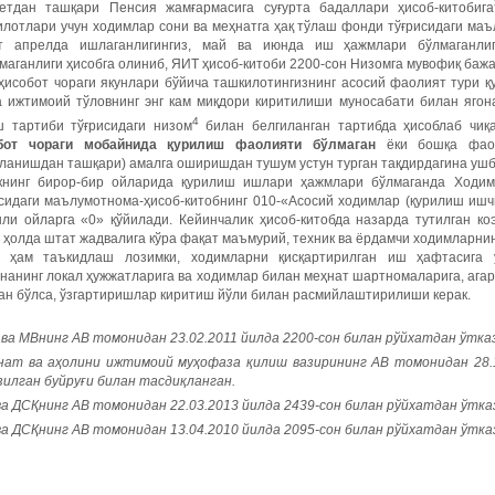
етдан ташқари Пенсия жамғармасига суғурта бадаллари ҳисоб-китобига
лотлари учун ходимлар сони ва меҳнатга ҳақ тўлаш фонди тўғрисидаги маъ
т апрелда ишлаганлигингиз, май ва июнда иш ҳажмлари бўлмаганли
аганлиги ҳисобга олиниб, ЯИТ ҳисоб-китоби 2200-сон Низомга мувофиқ баж
ҳисобот чораги якунлари бўйича ташкилотингизнинг асосий фаолият тури қ
а ижтимоий тўловнинг энг кам миқдори киритилиши муносабати билан ягон
4
ш тартиби тўғрисидаги низом
билан белгиланган тартибда ҳисоблаб чиқ
бот чораги мобайнида қурилиш фаолияти бўлмаган
ёки бошқа фаол
ланишдан ташқари) амалга оширишдан тушум устун турган тақдирдагина ушб
книнг бирор-бир ойларида қурилиш ишлари ҳажмлари бўлмаганда Ходим
исидаги маълумотнома-ҳисоб-китобнинг 010-«Асосий ходимлар (қурилиш ишч
шли ойларга «0» қўйилади. Кейинчалик ҳисоб-китобда назарда тутилган к
 ҳолда штат жадвалига кўра фақат маъмурий, техник ва ёрдамчи ходимларнин
 ҳам таъкидлаш лозимки, ходимларни қисқартирилган иш ҳафтасига ў
нанинг локал ҳужжатларига ва ходимлар билан меҳнат шартномаларига, агар
ан бўлса, ўзгартиришлар киритиш йўли билан расмийлаштирилиши керак.
ва
МВнинг
АВ
томонидан
23.02.2011
йилда
2200-
сон
билан
рўйхатдан
ўтка
нат ва аҳолини ижтимоий муҳофаза қилиш вазирининг АВ томонидан 28.1
зилган буйруғи билан тасдиқланган.
а ДСҚнинг АВ томонидан 22.03.2013 йилда 2439-сон билан рўйхатдан ўтказ
а ДСҚнинг АВ томонидан 13.04.2010 йилда 2095-сон билан рўйхатдан ўтка