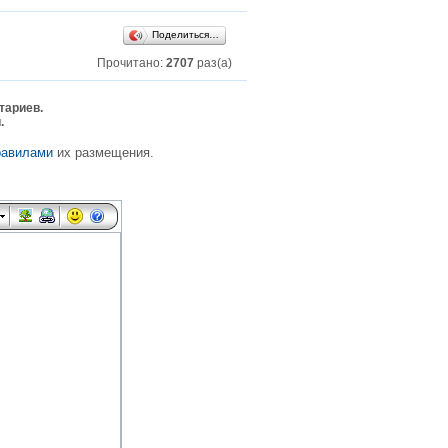
Поделиться…
Прочитано:
2707
раз(а)
тариев.
.
равилами
их размещения.