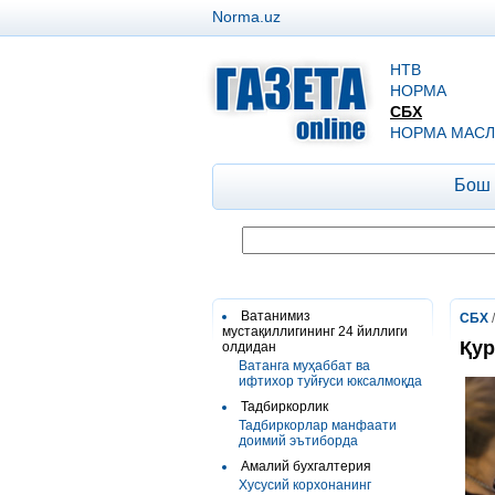
Norma.uz
НТВ
НОРМА
СБХ
НОРМА МАСЛ
Бош
Ватанимиз
СБХ
мустақиллигининг 24 йиллиги
Қур
олдидан
Ватанга муҳаббат ва
ифтихор туйғуси юксалмоқда
Тадбиркорлик
Тадбиркорлар манфаати
доимий эътиборда
Амалий бухгалтерия
Хусусий корхонанинг