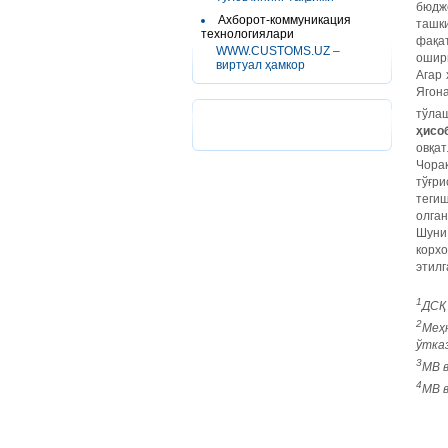
бюдж
Ахборот-коммуникация
ташки
технологиялари
фақа
WWW.CUSTOMS.UZ –
оширм
виртуал ҳамкор
Агар 
Ягон
тўла
ҳисо
овқат
Чора
тўғр
теги
олган
Шуни
корхо
этилг
1
ДСҚ
2
Меҳ
ўтка
3
МВ в
4
МВ в