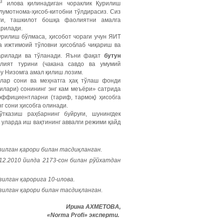
3
илова қилинадиган чораклик Қурилиш
лумотнома-ҳисоб-китобни тўлдирасиз. Сиз
ги, ташкилот бошқа фаолиятни амалга
арилади.
урилиш бўлмаса, ҳисобот чораги учун ЯИТ
а ижтимоий тўловни ҳисоблаб чиқариш ва
арилади ва тўланади. Яъни фақат
бутун
ият турини (чакана савдо ва умумий
у Низомга амал қилиш лозим.
лар сони ва меҳнатга ҳақ тўлаш фонди
илари) сонининг энг кам меъёри» сатрида
оэффициентларни (тариф, тармоқ) ҳисобга
г сони ҳисобга олинади.
тказиш раҳбарнинг буйруғи, шунингдек
 уларда иш вақтининг аввалги режими қайд
зилган
қарори
билан
тасдиқланган
.
2.2010 йилда 2173-сон билан рўйхатдан
илган қарорига 10-илова.
зилган қарори билан тасдиқланган.
Ирина АХМЕТОВА,
«Norma Profi» эксперти.