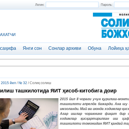
Логин:
Пароль:
АХАТЧИ
 саҳифа
Янги сон
Сонлар архиви
Обуна
Лойиҳа ҳ
/
2015 йил
/
№ 32
/ Солиқ солиш
илиш ташкилотида ЯИТ ҳисоб-китобига доир
2015
йил
II
чораги
учун
қурилиш
-
монт
ташкилоти
апрелда
бажарди
.
Ана шу 
имзоланди. Май ва июнда ходимлар қи
Агар ишлар чоракнинг фақат бир о
ходимлар қисқартирилган иш ҳаф
ташкилоти томонидан ЯИТ қандай тар