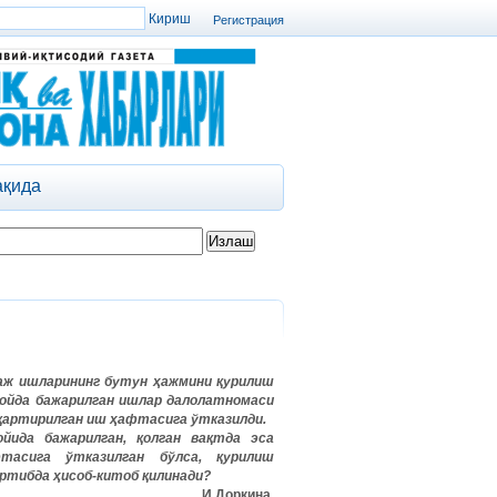
Регистрация
ақида
аж
ишларининг
бутун
ҳажмини
қурилиш
ойда бажарилган ишлар далолатномаси
сқартирилган иш ҳафтасига ўтказилди.
йида бажарилган, қолган вақтда эса
тасига ўтказилган бўлса, қурилиш
тибда ҳисоб-китоб қилинади?
И.Доркина,