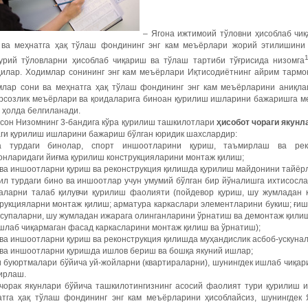
– Ягона ижтимоий тўловни ҳисоблаб ч
 ва меҳнатга ҳақ тўлаш фондининг энг кам меъёрлари жорий этилишини 
урий тўловларни ҳисоблаб чиқариш ва тўлаш тартиби тўғрисида низомга
дилар. Ходимлар сонининг энг кам меъёрлари Иқтисодиётнинг айрим тармо
млар сони ва меҳнатга ҳақ тўлаш фондининг энг кам меъёрларини аниқла
рсозлик меъёрлари ва қоидаларига биноан қурилиш ишларини бажаришга м
 ҳолда белгиланади.
-сон Низомнинг 3-бандига кўра қурилиш ташкилотлари
ҳисобот
чораги
якунл
аги қурилиш ишларини бажариш бўлган юридик шахслардир:
а турдаги бинолар, спорт иншоотларини қуриш, таъмирлаш ва реко
онларидаги йиғма қурилиш конструкцияларини монтаж қилиш;
 ва иншоотларни қуриш ва реконструкция қилишда қурилиш майдонини тайёр
ил турдаги бино ва иншоотлар учун умумий бўлган бир йўналишга ихтисосл
наларни талаб қилувчи қурилиш фаолияти (пойдевор қуриш, шу жумладан қ
рукцияларни монтаж қилиш; арматура каркаслари элементларини букиш; ғиш
асупаларни, шу жумладан ижарага олинганларини ўрнатиш ва демонтаж қили
шлаб чиқармаган фасад каркасларини монтаж қилиш ва ўрнатиш);
ва иншоотларни қуриш ва реконструкция қилишда муҳандислик асбоб-ускуна
 ва иншоотларни қуришда ишлов бериш ва бошқа якуний ишлар;
 буюртмалари бўйича уй-жойларни (квартираларни), шунингдек ишлаб чиқар
ирлаш.
 чорак якунлари бўйича ташкилотингизнинг асосий фаолият тури қурилиш 
атга ҳақ тўлаш фондининг энг кам меъёрларини ҳисоблайсиз, шунингдек