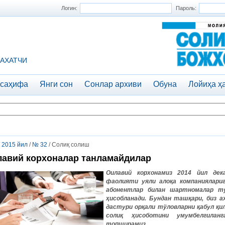
Логин:
Пароль:
АХАТЧИ
 саҳифа
Янги сон
Сонлар архиви
Обуна
Лойиҳа ҳ
/
2015 йил
/
№ 32
/ Солиқ солиш
авий корхоналар танламайдилар
Оилавий корхонамиз 2014 йил дек
фаолияти уяли алоқа компаниялари
абонентлар билан шартномалар т
ҳисобланади. Бундан ташқари, биз 
дастури орқали тўловларни қабул қи
солиқ ҳисоботини умумбелгила
топширамиз.