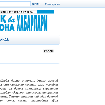
Регистрация
ақида
абрида барпо этилган. Унинг асосий
га сим-карталар сотиш, улар номидан
узиш ва бошқа хизматлар кўрсатиш
аҳолидан «Paynet» ихтисослаштирилган
ламиз. Ташкил этилган пайтдан бошлаб
нган солиқ солиш тартибига кўра