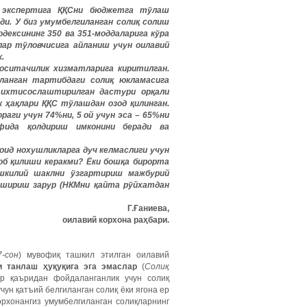
 экспертига ҚҚСни бюджетга тўлаш
ди. У биз умумбелгиланган солиқ солиш
дексининг 350 ва 351-моддаларига кўра
лар тўловчисига айланиш учун оилавий
.
оситачилик хизматларига киритилган.
ланган тартибдаги солиқ юкламасига
t» ихтисослаштирилган дастури орқали
 ҳақлари ҚҚС тўлашдан озод қилинган.
раги учун 74%ни, 5 ой учун эса – 65%ни
фида қолдириш имконини беради ва
оид нохушликларга дуч келмаслиги учун
об қилиши керакми? Ёки бошқа бирорта
шкилий шаклни ўзгартириш мажбурий
шириш зарур (НКМни қайта рўйхатдан
Г.Ғаниева,
оилавий корхона раҳбари.
7-сон
) мувофиқ ташкил этилган оилавий
и танлаш ҳуқуқига эга эмаслар
(
Солиқ
ер қаъридан фойдаланганлик учун солиқ
ун қатъий белгиланган солиқ ёки ягона ер
рхонангиз умумбелгиланган солиқларнинг