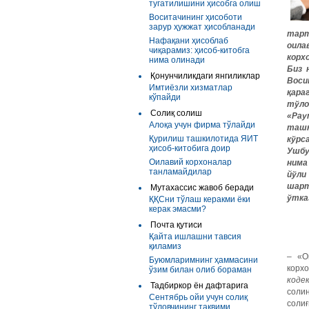
тугатилишини ҳисобга олиш
Воситачининг ҳисоботи
зарур ҳужжат ҳисобланади
тарт
Нафақани ҳисоблаб
оила
чиқарамиз: ҳисоб-китобга
корх
нима олинади
Биз 
Қонунчиликдаги янгиликлар
Воси
Имтиёзли хизматлар
қара
кўпайди
тўло
Солиқ солиш
«Pay
Алоқа учун фирма тўлайди
ташк
Қурилиш ташкилотида ЯИТ
кўрс
ҳисоб-китобига доир
Ушбу
Оилавий корхоналар
нима
танламайдилар
йўли
шарт
Мутахассис жавоб беради
ўтка
ҚҚСни тўлаш керакми ёки
керак эмасми?
Почта қутиси
Қайта ишлашни тавсия
қиламиз
– «О
Буюмларимнинг ҳаммасини
корх
ўзим билан олиб бораман
коде
Тадбиркор ён дафтарига
солин
Сентябрь ойи учун солиқ
соли
тўловчининг тақвими