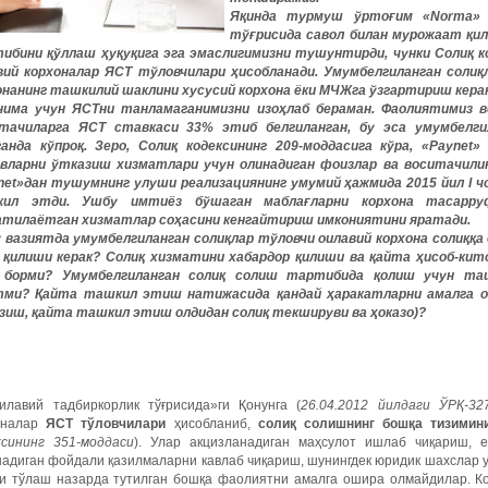
Яқинда турмуш ўртоғим «Norma»
тўғрисида савол билан мурожаат қил
ибини қўллаш ҳуқуқига эга эмаслигимизни тушунтирди, чунки Солиқ ко
вий корхоналар ЯСТ тўловчилари ҳисобланади. Умумбелгиланган солиқ
онанинг ташкилий шаклини хусусий корхона ёки МЧЖга ўзгартириш керак
нима учун ЯСТни танламаганимизни изоҳлаб бераман. Фаолиятимиз в
тачиларга ЯСТ ставкаси 33% этиб белгиланган, бу эса умумбелги
ганда кўпроқ. Зеро, Солиқ кодексининг 209-моддасига кўра, «Payne
вларни ўтказиш хизматлари учун олинадиган фоизлар ва воситачилик
net»дан тушумнинг улуши реализациянинг умумий ҳажмида 2015 йил I чо
ил этди. Ушбу имтиёз бўшаган маблағларни корхона тасарру
атилаётган хизматлар соҳасини кенгайтириш имкониятини яратади.
 вазиятда умумбелгиланган солиқлар тўловчи оилавий корхона солиққа 
 қилиши керак? Солиқ хизматини хабардор қилиши ва қайта ҳисоб-кит
 борми? Умумбелгиланган солиқ солиш тартибида қолиш учун та
ми? Қайта ташкил этиш натижасида қандай ҳаракатларни амалга о
зиш, қайта ташкил этиш олдидан солиқ текшируви ва ҳоказо)?
илавий тадбиркорлик тўғрисида»ги Қонунга (
26.04.2012 йилдаги ЎРҚ-32
оналар
ЯСТ тўловчилари
ҳисобланиб,
солиқ солишнинг бошқа тизимин
ксининг 351-моддаси
). Улар акцизланадиган маҳсулот ишлаб чиқариш, 
адиган фойдали қазилмаларни кавлаб чиқариш, шунингдек юридик шахслар уч
ғи тўлаш назарда тутилган бошқа фаолиятни амалга ошира олмайдилар. Ко