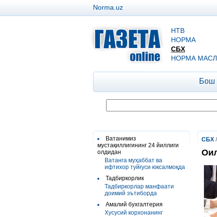
Norma.uz
НТВ
НОРМА
СБХ
НОРМА МАСЛ
Бош
Ватанимиз
СБХ
мустақиллигининг 24 йиллиги
Оил
олдидан
Ватанга муҳаббат ва
ифтихор туйғуси юксалмоқда
Тадбиркорлик
Тадбиркорлар манфаати
доимий эътиборда
Амалий бухгалтерия
Хусусий корхонанинг