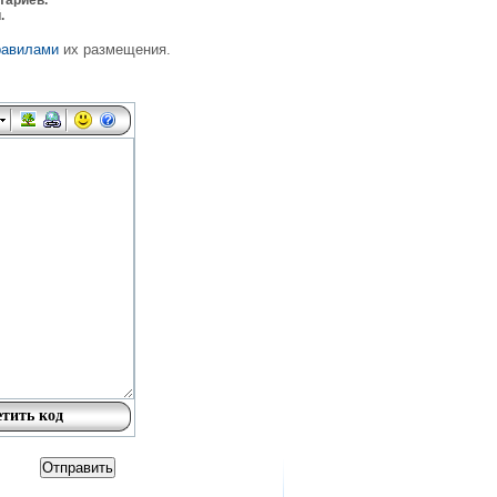
тариев.
.
равилами
их размещения.