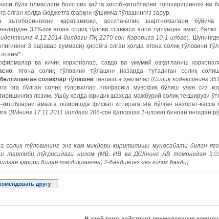
чиси бўла олмаслиги боис сиз қайта ҳисоб-китобларни топширишингиз ва б
га олган ҳолда бюджетга фарқни қўшимча тўлашингиз зарур.
а эътиборингизни қаратамизки, воситачилик шартномалари бўйича 
оналардан 33%лик ягона солиқ тўлови ставкаси ялпи тушумдан эмас, балки
идентнинг 4.12.2014 йилдаги ПҚ-2270-сон Қарорига 10-1-илова
). Шунингд
олиғининг 3 баравар суммаси) ҳисобга олган ҳолда ягона солиқ тўловини тў
 лозим*.
офирмалар ва кичик корхоналар, савдо ва умумий овқатланиш корхона
асно
, ягона солиқ тўловини тўлашни назарда тутадиган солиқ соли
белгиланган солиқлар тўлашни
танлашга ҳақлилар (
Солиқ кодексининг 35
қига эга бўлган солиқ тўловчилар тоифасига мувофиқ бўлиш учун сиз ко
тиришингиз лозим. Ушбу ҳолда юридик шахсда мажбурий солиқ текшируви ўт
б-китобларни амалга оширишда фискал хотирага эга бўлган назорат-касса
га (
ВМнинг 17.11.2011 йилдаги 306-сон Қарорига 1-илова
) биноан янгидан р
на солиқ тўловининг энг кам миқдори киритилиши муносабати билан яго
ш тартиби тўғрисидаги низом (МВ, ИВ ва ДСҚнинг АВ томонидан 3.03
илган қарори билан тасдиқланган) 2-бандининг «в» кичик банди).
комендовать другу