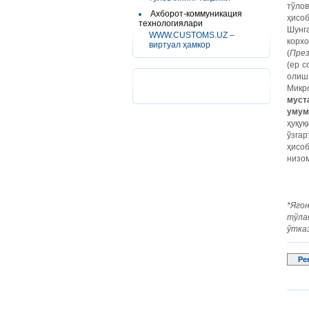
тўлов
Ахборот-коммуникация
ҳисоб
технологиялари
Шунг
WWW.CUSTOMS.UZ –
корх
виртуал ҳамкор
(
През
(ер с
олиш
Микр
муст
умум
ҳуқу
ўзгар
ҳисо
низом
*Яго
тўла
ўтказ
Ре