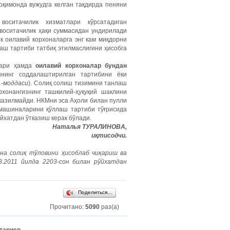
оқимонда вужудга келган тақдирда пеняни
воситачилик хизматлари кўрсатадиган
 воситачилик ҳақи суммасидан ундирилади
ек оилавий корхоналарга энг кам миқдорни
лаш тартиби татбиқ этилмаслигини ҳисобга
лари ҳамда
оилавий корхоналар бундан
шнинг соддалаштирилган тартибини ёки
1-моддаси
). Солиқ солиш тизимини танлаш
рхонангизнинг ташкилий-ҳуқуқий шаклини
казилмайди. НКМни эса Аҳоли билан пулли
 машиналарини қўллаш тартиби тўғрисида
ўйхатдан ўтказиш керак бўлади.
Наталья ТУРАЛИНОВА,
иқтисодчи.
на солиқ тўловини ҳисоблаб чиқариш ва
.2011 йилда 2203-сон билан рўйхатдан
Поделиться…
Прочитано:
5090
раз(а)