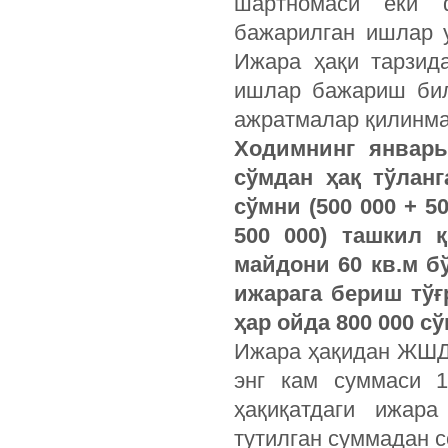
шартномаси ёки ф
бажарилган ишлар 
Ижара ҳақи тарзид
ишлар бажариш бил
ажратмалар қилинма
Ходимнинг январь
сўмдан ҳақ тўлан
сўмни (500 000 + 50
500 000) ташкил 
майдони 60 кв.м б
ижарага бериш тўғ
ҳар ойда 800 000 с
Ижара ҳақидан ЖШДС
энг кам суммаси 1
ҳақиқатдаги ижар
тутилган суммадан с