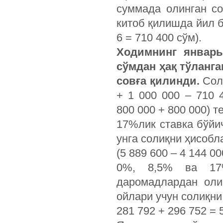
суммада олинган со
китоб қилишда йил 
6 = 710 400 сўм).
Ходимнинг январь
сўмдан ҳақ тўланга
совға қилинди.
Сол
+ 1 000 000 – 710 
800 000 + 800 000) те
17%лик ставка бўйи
унга солиқни ҳисобл
(5 889 600 – 4 144 0
0%, 8,5% ва 17%
даромадлардан оли
ойлари учун солиқни
281 792 + 296 752 = 