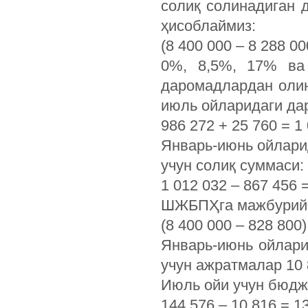
солиқ солинадиган 
ҳисоблаймиз:
(8 400 000 – 8 288 0
0%, 8,5%, 17% ва 
даромадлардан оли
июль ойларидаги да
986 272 + 25 760 = 1
Январь-июнь ойлари
учун солиқ суммаси:
1 012 032 – 867 456 
ШЖБПҲга мажбурий 
(8 400 000 – 828 800)
Январь-июнь ойлари
учун ажратмалар 10 
Июль ойи учун бюдж
144 576 – 10 816 = 