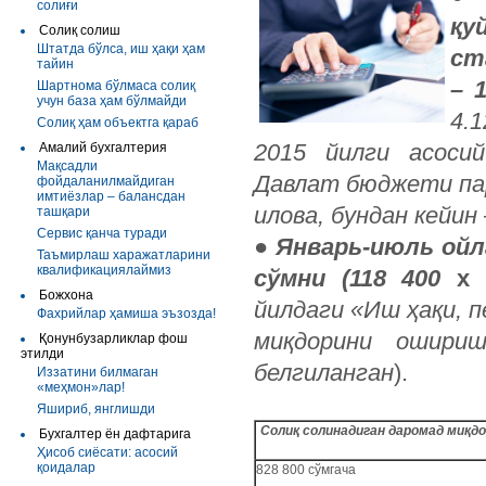
солиғи
қу
Солиқ солиш
Штатда бўлса, иш ҳақи ҳам
ст
тайин
– 
Шартнома бўлмаса солиқ
учун база ҳам бўлмайди
4.
Солиқ ҳам объектга қараб
2015 йилги асосий
Амалий бухгалтерия
Мақсадли
Давлат бюджети пар
фойдаланилмайдиган
имтиёзлар – балансдан
илова, бундан кейин 
ташқари
Сервис қанча туради
●
Январь-июль ойла
Таъмирлаш харажатларини
квалификациялаймиз
сўмни (118 400
х
7
Божхона
йилдаги «Иш ҳақи, 
Фахрийлар ҳамиша эъзозда!
миқдорини ошириш
Қонунбузарликлар фош
этилди
белгиланган
).
Иззатини билмаган
«меҳмон»лар!
Яшириб, янглишди
Солиқ солинадиган даромад миқд
Бухгалтер ён дафтарига
Ҳисоб сиёсати: асосий
қоидалар
828 800 сўмгача