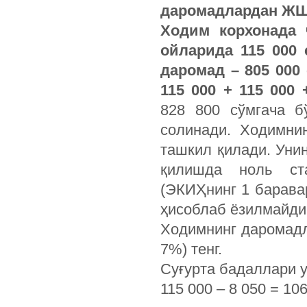
даромадлардан ЖШ
Ходим корхонада 
ойларида 115 000
даромад – 805 000 
115 000 + 115 000
828 800 сўмгача б
солинади. Ходимни
ташкил қилади.
Уни
қилишда ноль ст
(ЭКИҲнинг 1 барава
ҳисоблаб ёзилмайди
Ходимнинг даромадла
7%) тенг.
Суғурта бадаллари 
115 000 – 8 050 = 10