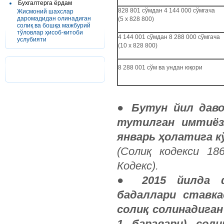
Бухгалтерга ёрдам
828 801 сўмдан 4 144 000 сўмгача
Жисмоний шахслар
даромадидан олинадиган
(5 х 828 800)
солиқ ва бошқа мажбурий
тўловлар ҳисоб-китоби
4 144 001 сўмдан 8 288 000 сўмгача
услубияти
(10 х 828 800)
8 288 001 сўм ва ундан юқори
●
Бутун йил дав
тутилган имтиёз
январь ҳолатига к
(Солиқ кодекси 18
Кодекс).
●
2015 йилда 
бадаллари ставка
солиқ солинадиган
1 баравари) соли