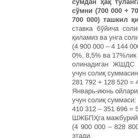
сўмдан ҳақ тўлан
сўмни (700 000 + 70
700 000) ташкил қ
ставка бўйича сол
қиламиз ва унга сол
(4 900 000 – 4 144 0
0%, 8,5% ва 17%лик
олинадиган ЖШДС 
учун солиқ суммасин
281 792 + 128 520 = 
Январь-июнь ойлари
учун солиқ суммаси:
410 312 – 351 696 = 5
ШЖБПҲга мажбурий 
(4 900 000 – 828 80
этади.