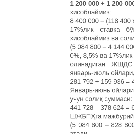
1 200 000 + 1 200 0
ҳисоблаймиз:
8 400 000 – (118 400 
17%лик ставка бў
ҳисоблаймиз ва соли
(5 084 800 – 4 144 0
0%, 8,5% ва 17%лик
олинадиган ЖШДС 
январь-июль ойлари
281 792 + 159 936 = 
Январь-июнь ойлари
учун солиқ суммаси:
441 728 – 378 624 = 6
ШЖБПҲга мажбурий 
(5 084 800 – 828 80
этади.