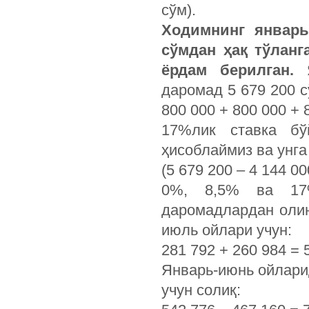
сўм).
Ходимнинг январь
сўмдан ҳақ тўланг
ёрдам берилган.
даромад 5 679 200 сў
800 000 + 800 000 + 8
17%лик ставка бў
ҳисоблаймиз ва унга
(5 679 200 – 4 144 0
0%, 8,5% ва 17%
даромадлардан оли
июль ойлари учун:
281 792 + 260 984 = 
Январь-июнь ойлари
учун солиқ: