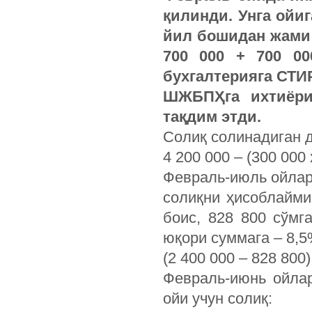
қилинди. Унга ойи
йил бошидан жами д
700 000 + 700 00
бухгалтерияга СТИ
ШЖБПҲга ихтиёри
тақдим этди.
Солиқ солинадиган 
4 200 000 – (300 000 
Февраль-июль ойлар
солиқни ҳисоблайми
боис, 828 800 сўмг
юқори суммага – 8,5
(2 400 000 – 828 800)
Февраль-июнь ойла
ойи учун солиқ: