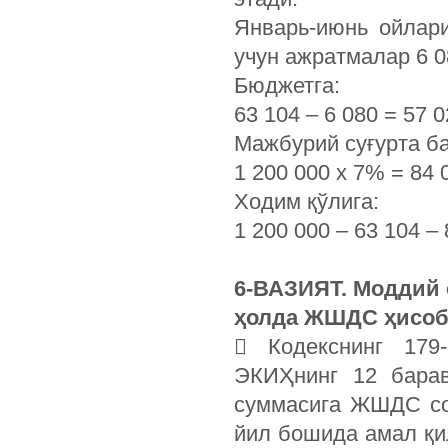
Январь-июнь ойлар
учун ажратмалар 6 0
Бюджетга:
63 104 – 6 080 = 57
Мажбурий суғурта б
1 200 000 х 7% = 84 
Ходим қўлига:
1 200 000 – 63 104 –
6-ВАЗИЯТ. Моддий 
ҳолда ЖШДС ҳисоб
 Кодекснинг 179
ЭКИҲнинг 12 барав
суммасига ЖШДС со
йил бошида амал қил