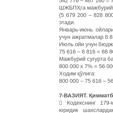
542 776 – 467 160 = 7
ШЖБПҲга мажбурий 
(5 679 200 – 828 80
этади.
Январь-июнь ойлар
учун ажратмалар 6 8
Июль ойи учун бюдж
75 616 – 6 816 = 68
Мажбурий суғурта б
800 000 х 7% = 56 0
Ходим қўлига:
800 000 – 75 616 – 5
7-ВАЗИЯТ. Қимматб
 Кодекснинг 179-
юридик шахсларда