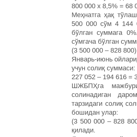
800 000 х 8,5% = 68 
Меҳнатга ҳақ тўлаш
500 000 сўм 4 144 
бўлган суммага 0%
сўмгача бўлган сумм
(3 500 000 – 828 800)
Январь-июнь ойлари
учун солиқ суммаси:
227 052 – 194 616 = 3
ШЖБПҲга мажбури
солинадиган даро
тарзидаги солиқ со
бошидан улар:
(3 500 000 – 828 80
қилади.