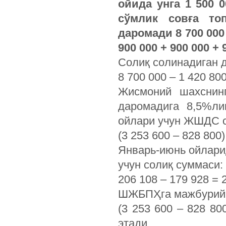
ойида унга 1 500 
сўмлик совға то
даромади 8 700 000 
900 000 + 900 000 + 
Солиқ солинадиган 
8 700 000 – 1 420 800
Жисмоний шахснин
даромадига 8,5%ли
ойлари учун ЖШДС 
(3 253 600 – 828 800)
Январь-июнь ойлари
учун солиқ суммаси:
206 108 – 179 928 = 2
ШЖБПҲга мажбурий 
(3 253 600 – 828 80
этади.