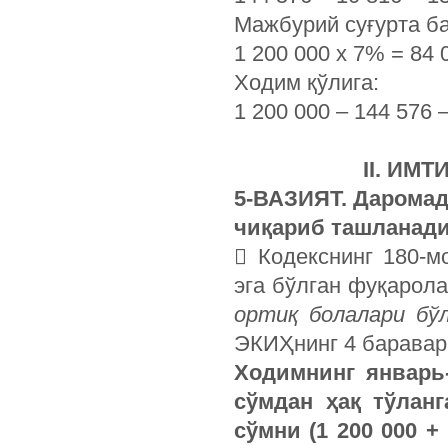
Мажбурий суғурта б
1 200 000 х 7% = 84 
Ходим қўлига:
1 200 000 – 144 576 
II. ИМ
5-ВАЗИЯТ. Даромад
чиқариб ташланад
 Кодекснинг 180-м
эга бўлган фуқарол
ортиқ болалари бўл
ЭКИҲнинг 4 баравар
Ходимнинг январь-
сўмдан ҳақ тўлан
сўмни (1 200 000 + 