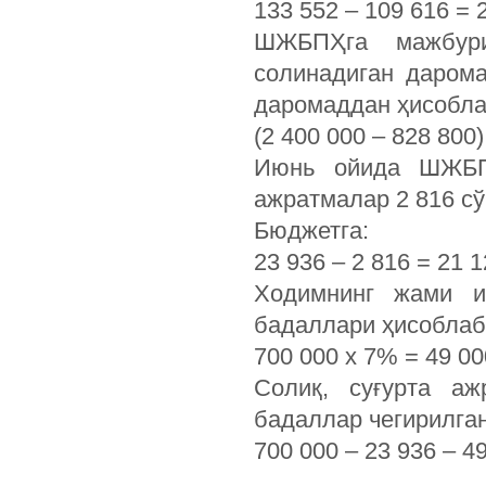
133 552 – 109 616 = 2
ШЖБПҲга мажбури
солинадиган дарома
даромаддан ҳисобла
(2 400 000 – 828 800
Июнь ойида ШЖБПҲ
ажратмалар 2 816 сў
Бюджетга:
23 936 – 2 816 = 21
Ходимнинг жами и
бадаллари ҳисоблаб
700 000 х 7% = 49 00
Солиқ, суғурта а
бадаллар чегирилган
700 000 – 23 936 – 4