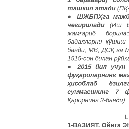
ташкил этади
(ПҚ
●
ШЖБПҲга мажбу
чегирилади
(Иш б
жамғариб борила
бадалларни қўшиш 
банди, МВ, ДСҚ ва 
1515-сон билан рўйх
●
2015 йил учун
фуқароларнинг ма
ҳисоблаб ёзилг
суммасининг 7 ф
Қарорнинг 3-банди).
I
1-ВАЗИЯТ. Ойига Э