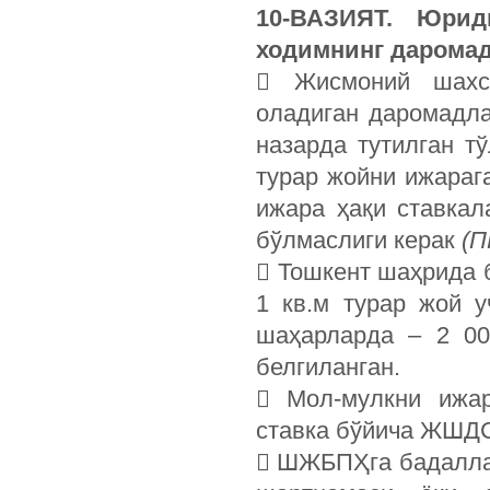
10-ВАЗИЯТ. Юрид
ходимнинг дарома
 Жисмоний шахс
оладиган даромадл
назарда тутилган т
турар жойни ижараг
ижара ҳақи ставкал
бўлмаслиги керак
(П
 Тошкент шаҳрида б
1 кв.м турар жой у
шаҳарларда – 2 00
белгиланган.
 Мол-мулкни ижар
ставка бўйича ЖШД
 ШЖБПҲга бадаллар