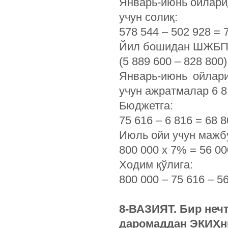
Январь-июнь ойлари
учун солиқ:
578 544 – 502 928 = 7
Йил бошидан ШЖБПҲ
(5 889 600 – 828 800)
Январь-июнь ойлар
учун ажратмалар 6 8
Бюджетга:
75 616 – 6 816 = 68
Июль ойи учун мажб
800 000 х 7% = 56 0
Ходим қўлига:
800 000 – 75 616 – 5
8-ВАЗИЯТ. Бир нечт
даромаддан ЭКИҲни