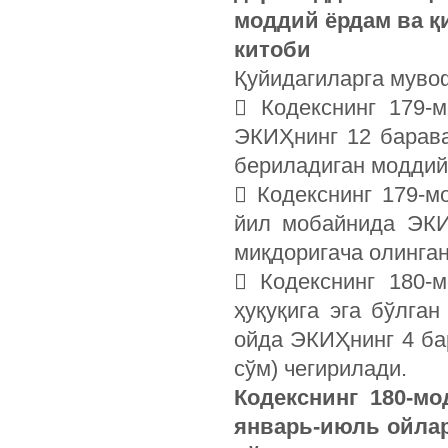
моддий ёрдам ва қ
китоби
Қуйидагиларга муво
 Кодекснинг 179-
ЭКИҲнинг 12 барава
бериладиган модди
 Кодекснинг 179-м
йил мобайнида ЭКИ
миқдоригача олинга
 Кодекснинг 180-
ҳуқуқига эга бўлга
ойда ЭКИҲнинг 4 бар
сўм) чегирилади.
Кодекснинг 180-мо
январь-июль ойлар