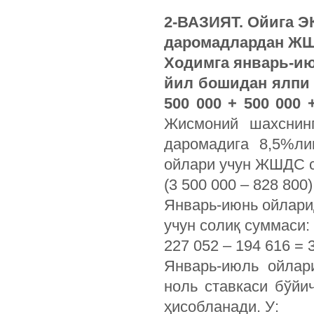
2-ВАЗИЯТ. Ойига Э
даромадлардан ЖШ
Ходимга январь-ию
йил бошидан ялпи д
500 000 + 500 000 
Жисмоний шахснин
даромадига 8,5%ли
ойлари учун ЖШДС 
(3 500 000 – 828 800)
Январь-июнь ойлари
учун солиқ суммаси:
227 052 – 194 616 = 3
Январь-июль ойла
ноль ставкаси бўйи
ҳисобланади. У: