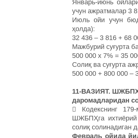
Январь-июнь ойлар
учун ажратмалар 3 8
Июль ойи учун бюд
ҳолда):
32 436 – 3 816 + 68 
Мажбурий суғурта б
500 000 х 7% = 35 0
Солиқ ва суғурта аж
500 000 + 800 000 – 
11-ВАЗИЯТ. ШЖБПҲг
даромадларидан со
 Кодекснинг 179-
ШЖБПҲга ихтиёрий 
солиқ солинадиган 
Февраль ойида йи