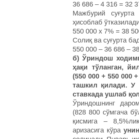
36 686 – 4 316 = 32
Мажбурий суғурта
ҳисоблаб ўтказилади
550 000 х 7% = 38 50
Солиқ ва суғурта б
550 000 – 36 686 – 3
б)
Ўриндош ходимг
ҳақи тўланган, й
(550 000 + 550 000 +
ташкил қилади. У
ставкада ушлаб қол
Ўриндошнинг даро
(828 800 сўмгача б
қисмига – 8,5%лик
аризасига кўра
унин