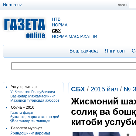
Norma.uz
Логин:
НТВ
НОРМА
СБХ
НОРМА МАСЛАХАТЧИ
Бош саҳифа
Янги сон
С
Устуворликлар
СБХ
/
2015 йил
/
№ 3
Ўзбекистон Республикаси
Вазирлар Маҳкамасининг
Жисмоний шах
Мажлиси тўғрисида ахборот
Обуна – 2016
солиқ ва бош
Газета фақат
бухгалтерларга аталган деб
китоби услуб
ўйлаганлар янглишади
Бевосита мулоқот
●
Ўриндошнинг даромад