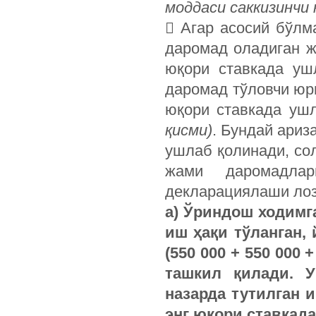
моддаси саккизинчи 
 Агар асосий бўл
даромад оладиган 
юқори ставкада уш
даромад тўловчи юр
юқори ставкада уш
қисми)
. Бундай ари
ушлаб қолинади, сол
жами даромадлар
декларациялаши ло
а) Ўриндош ходимг
иш ҳақи тўланган,
(550 000 + 550 000 +
ташкил қилади. У
назарда тутилган 
энг юқори ставкада