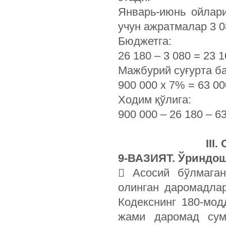
Январь-июнь ойлар
учун ажратмалар 3 0
Бюджетга:
26 180 – 3 080 = 23 
Мажбурий суғурта б
900 000 х 7% = 63 0
Ходим қўлига:
900 000 – 26 180 – 6
III
9-ВАЗИЯТ. Ўриндо
 Асосий бўлмага
олинган даромадла
Кодекснинг 180-мод
жами даромад су