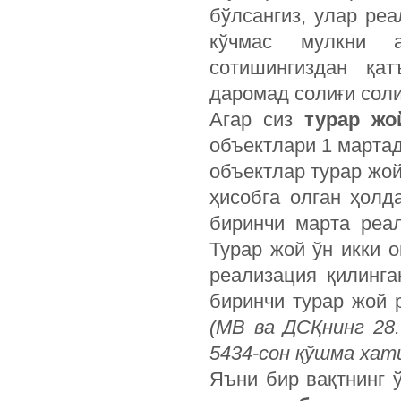
бўлсангиз, улар реа
кўчмас мулкни а
сотишингиздан қа
даромад солиғи сол
Агар сиз
турар жо
объектлари 1 мартад
объектлар турар жо
ҳисобга олган ҳолд
биринчи марта реа
Турар жой ўн икки 
реализация қилинг
биринчи турар жой 
(МВ ва ДСҚнинг 28.0
5434-сон қўшма хат
Яъни бир вақтнинг 