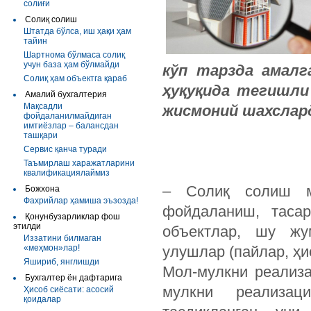
солиғи
Солиқ солиш
Штатда бўлса, иш ҳақи ҳам
тайин
Шартнома бўлмаса солиқ
учун база ҳам бўлмайди
кўп тарзда амалг
Солиқ ҳам объектга қараб
ҳуқуқида тегишли
Амалий бухгалтерия
Мақсадли
жисмоний шахслар
фойдаланилмайдиган
имтиёзлар – балансдан
ташқари
Сервис қанча туради
Таъмирлаш харажатларини
квалификациялаймиз
– Солиқ солиш 
Божхона
Фахрийлар ҳамиша эъзозда!
фойдаланиш, таса
Қонунбузарликлар фош
этилди
объектлар, шу жу
Иззатини билмаган
«меҳмон»лар!
улушлар (пайлар, ҳ
Яшириб, янглишди
Мол-мулкни реализ
Бухгалтер ён дафтарига
мулкни реализац
Ҳисоб сиёсати: асосий
қоидалар