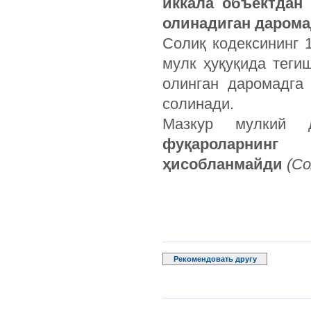
иккала объектдан
олинадиган дарома
Солиқ кодексининг 
мулк ҳуқуқида теги
олинган даромадга
солинади.
Мазкур мулкий
фуқароларнинг
ҳисобланмайди
(Со
Рекомендовать другу