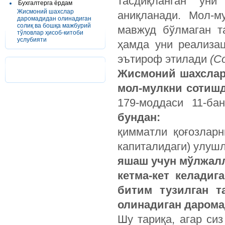
тасдиқланган ун
Бухгалтерга ёрдам
Жисмоний шахслар
аниқланади. Мол-м
даромадидан олинадиган
солиқ ва бошқа мажбурий
мавжуд бўлмаган т
тўловлар ҳисоб-китоби
услубияти
ҳамда уни реализа
эътироф этилади
(С
Жисмоний шахслар
мол-мулкни сотиш
179-моддаси 11-ба
бундан:
қимматли қоғозларн
капиталидаги) улушл
яшаш учун мўлжал
кетма-кет келадиг
битим тузилган т
олинадиган дарома
Шу тариқа, агар си