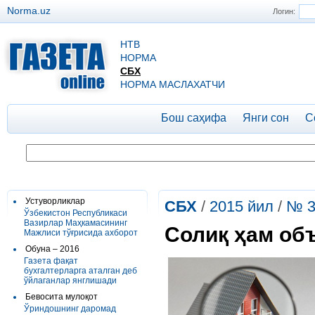
Norma.uz
Логин:
НТВ
НОРМА
СБХ
НОРМА МАСЛАХАТЧИ
Бош саҳифа
Янги сон
С
Устуворликлар
СБХ
/
2015 йил
/
№ 3
Ўзбекистон Республикаси
Вазирлар Маҳкамасининг
Солиқ ҳам объ
Мажлиси тўғрисида ахборот
Обуна – 2016
Газета фақат
бухгалтерларга аталган деб
ўйлаганлар янглишади
Бевосита мулоқот
Ўриндошнинг даромад