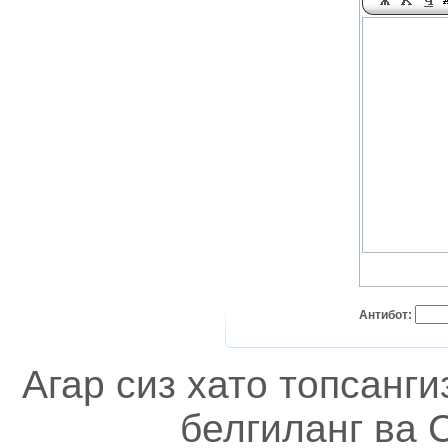
Антибот:
Агар сиз хато топсанг
белгиланг ва C