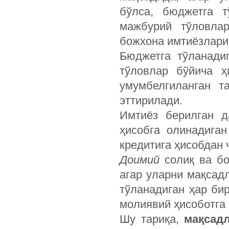
бўлса, бюджетга т
мажбурий тўловлар
божхона имтиёзлар
Бюджетга тўланади
тўловлар бўйича ҳ
умумбелгиланган т
эттирилади.
Имтиёз берилган д
ҳисобга олинадига
кредитига ҳисобдан 
Доимий
солиқ ва б
агар уларни мақсад
тўланадиган ҳар би
молиявий ҳисоботга
Шу тариқа,
мақсад