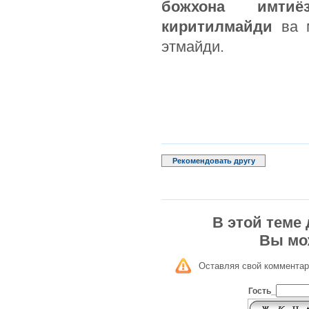
божхона имтиё
киритилмайди
ва 
этмайди.
Рекомендовать другу
В этой теме
Вы мо
Оставляя свой комментар
Гость_