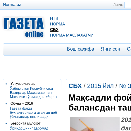
Norma.uz
Логин:
НТВ
НОРМА
СБХ
НОРМА МАСЛАХАТЧИ
Бош саҳифа
Янги сон
С
Устуворликлар
СБХ
/
2015 йил
/
№ 3
Ўзбекистон Республикаси
Вазирлар Маҳкамасининг
Мақсадли фой
Мажлиси тўғрисида ахборот
Обуна – 2016
балансдан та
Газета фақат
бухгалтерларга аталган деб
ўйлаганлар янглишади
2
Бевосита мулоқот
да
Ўриндошнинг даромад