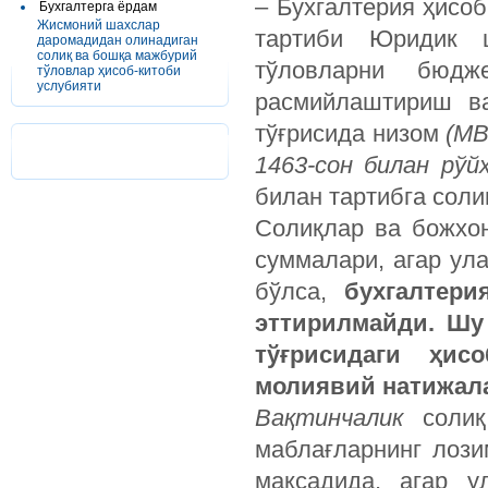
– Бухгалтерия ҳисо
Бухгалтерга ёрдам
Жисмоний шахслар
тартиби Юридик 
даромадидан олинадиган
солиқ ва бошқа мажбурий
тўловларни бюдж
тўловлар ҳисоб-китоби
услубияти
расмийлаштириш ва
тўғрисида низом
(МВ
1463-сон билан рўй
билан тартибга сол
Солиқлар ва божхо
суммалари, агар ул
бўлса,
бухгалтери
эттирилмайди. Шу
тўғрисидаги ҳис
молиявий натижал
Вақтинчалик
солиқ
маблағларнинг лоз
мақсадида, агар у