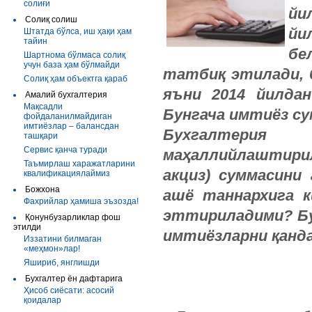
солиғи
йи
Солиқ солиш
йи
Штатда бўлса, иш ҳақи ҳам
тайин
бе
Шартнома бўлмаса солиқ
учун база ҳам бўлмайди
татбиқ
этилади
,
Солиқ ҳам объектга қараб
яъни
2014
йилдан
Амалий бухгалтерия
Мақсадли
Бунгача
имтиёз
су
фойдаланилмайдиган
имтиёзлар – балансдан
Бухгалтерия
ташқари
Сервис қанча туради
маҳаллийлаштири
Таъмирлаш харажатларини
акциз
)
суммасини
квалификациялаймиз
Божхона
ашё таннархига к
Фахрийлар ҳамиша эъзозда!
эттириладими? Бу
Қонунбузарликлар фош
этилди
имтиёзларни қанд
Иззатини билмаган
«меҳмон»лар!
Яшириб, янглишди
Бухгалтер ён дафтарига
Ҳисоб сиёсати: асосий
қоидалар