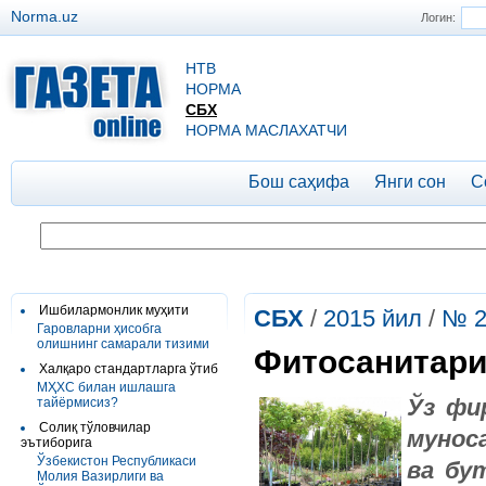
Norma.uz
Логин:
НТВ
НОРМА
СБХ
НОРМА МАСЛАХАТЧИ
Бош саҳифа
Янги сон
С
Ишбилармонлик муҳити
СБХ
/
2015 йил
/
№ 2
Гаровларни ҳисобга
олишнинг самарали тизими
Фитосанитари
Халқаро стандартларга ўтиб
МҲХС билан ишлашга
Ўз фи
тайёрмисиз?
Солиқ тўловчилар
мунос
эътиборига
Ўзбекистон Республикаси
ва бу
Молия Вазирлиги ва