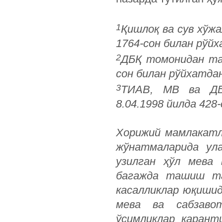
1
Қишлоқ ва сув хўж
1764-сон билан рўйх
2
ДБҚ томонидан тас
сон билан рўйхатда
3
ТИАВ, МВ ва ДБ
8.04.1998 йилда 428
Хорижий мамлакатл
жўнатмаларида ула
узилган ҳўл мева 
багажда ташиш тақ
касалликлар юқишид
мева ва сабзаво
ўсимликлар карант