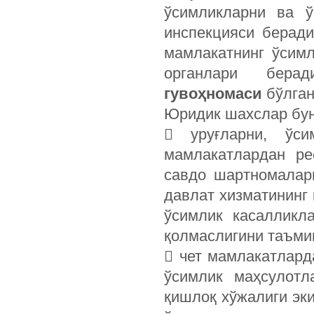
ўсимликларни ва ў
инспекцияси берад
мамлакатнинг ўсим
органлари бер
гувоҳномаси
бўлган
Юридик шахслар бун
 уруғларни, ўси
мамлакатлардан ре
савдо шартномалари
давлат хизматининг
ўсимлик касалликл
қолмаслигини таъми
 чет мамлакатлард
ўсимлик маҳсулотл
қишлоқ хўжалиги эк