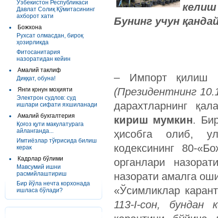
Ўзбекистон Республикаси
келиш
Давлат Солиқ Қўмитасининг
ахборот хати
Бунинг учун қанда
Божхона
Рухсат олмасдан, бироқ
ҳозирликда
Фитосанитария
назоратидан кейин
Амалий таклиф
– Импорт қилиш (
Диққат, обуна!
(Президентнинг 10.
Янги қонун моҳияти
Электрон судлов: суд
дарахтларнинг қал
ишлари сифати яхшиланади
Амалий бухгалтерия
кириш мумкин
. Би
Қоғоз қути макулатурага
айланганда...
ҳисобга олиб, у
Имтиёзлар тўғрисида билиш
кодексининг 80-«Б
керак
Кадрлар бўлими
органлари назорат
Мавсумий ишни
расмийлаштириш
назорати амалга оши
Бир йўла нечта корхонада
«Ўсимликлар карант
ишласа бўлади?
113-I-сон, бундан 