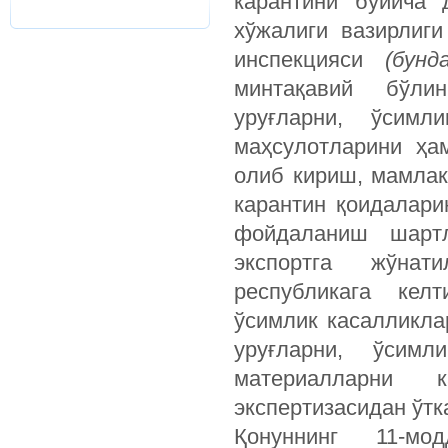
карантини бўйича 
хўжалиги вазирлиг
инспекцияси
(бун
минтақавий бўли
уруғларни, ўсим
маҳсулотларини ҳа
олиб кириш, мамлак
карантин қоидалари
фойдаланиш шартл
экспортга жўнат
республикага келт
ўсимлик касалликла
уруғларни, ўсим
материалларни 
экспертизасидан ўт
Қонуннинг 11-мо