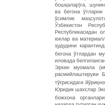
бошқалар)га, шунин
ва бегона ўтларни
ўсимлик маҳсулот
Ўзбекистон Респу
Республикасидан ол
юклар ва материалл
ҳудудини карантинд
бегона ўтлардан му
иловада белгиланган
Эркин муомала (им
расмийлаштируви Б
тўғрисидаги йўриқн
Юридик шахслар Эк
божхона органлари
назарда тутилган ҳу