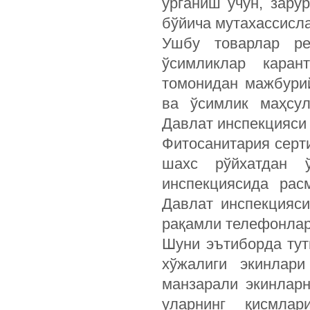
ўрганиш учун, зару
бўйича мутахассисл
Ушбу товарлар ре
ўсимликлар каран
томонидан мажбурий
ва ўсимлик маҳсул
Давлат инспекцияси
Фитосанитария серт
шахс рўйхатдан 
инспекциясида рас
Давлат инспекцияси
рақамли телефонлар
Шуни эътиборда тут
хўжалиги экинлар
манзарали экинларн
уларнинг қисмлар