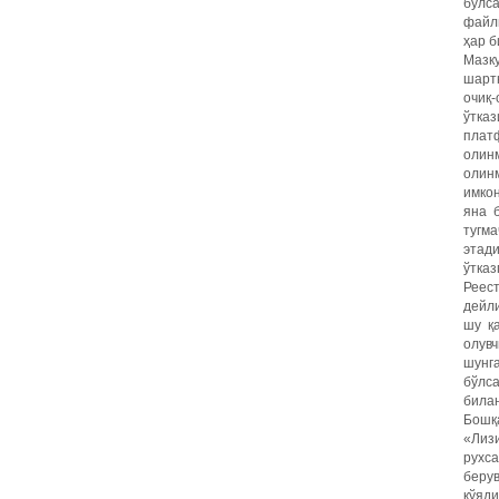
бўлса
файлн
ҳар б
Мазк
шартн
очиқ
ўтка
плат
олинм
олинм
имкон
яна 
тугма
этади
ўтказ
Реес
дейли
шу қ
олувч
шунга
бўлса
билан
Бошқ
«Лиз
рухс
берув
қўяди