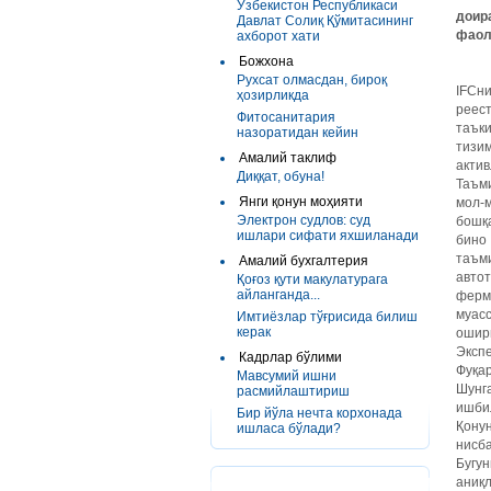
Ўзбекистон Республикаси
доир
Давлат Солиқ Қўмитасининг
фаол
ахборот хати
Божхона
Рухсат олмасдан, бироқ
IFCн
ҳозирликда
реес
Фитосанитария
таък
назоратидан кейин
тизи
Амалий таклиф
актив
Диққат, обуна!
Таъми
Янги қонун моҳияти
мол-м
Электрон судлов: суд
бошқа
ишлари сифати яхшиланади
бино 
таъм
Амалий бухгалтерия
авто
Қоғоз қути макулатурага
айланганда...
ферме
муас
Имтиёзлар тўғрисида билиш
керак
ошири
Эксп
Кадрлар бўлими
Фуқар
Мавсумий ишни
Шунг
расмийлаштириш
ишбил
Бир йўла нечта корхонада
Қонун
ишласа бўлади?
нисба
Бугун
аниқ