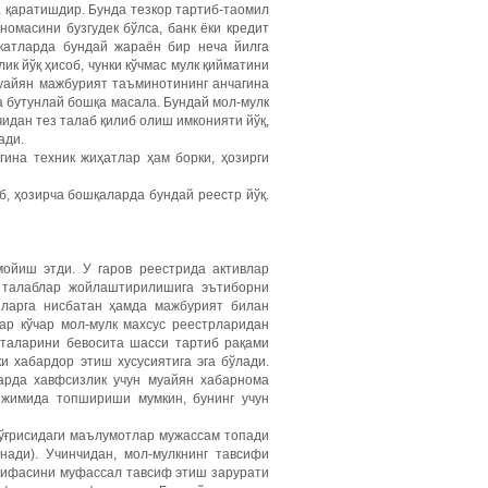
а қаратишдир. Бунда тезкор тартиб-таомил
номасини бузгудек бўлса, банк ёки кредит
катларда бундай жараён бир неча йилга
ик йўқ ҳисоб, чунки кўчмас мулк қийматини
муайян мажбурият таъминотининг анчагина
а бутунлай бошқа масала. Бундай мол-мулк
чидан тез талаб қилиб олиш имконияти йўқ,
ади.
ина техник жиҳатлар ҳам борки, ҳозирги
б, ҳозирча бошқаларда бундай реестр йўқ.
ойиш этди. У гаров реестрида активлар
и талаблар жойлаштирилишига эътиборни
нларга нисбатан ҳамда мажбурият билан
ар кўчар мол-мулк махсус реестрларидан
италарини бевосита шасси тартиб рақами
и хабардор этиш хусусиятига эга бўлади.
арда хавфсизлик учун муай­ян хабарнома
режимида топшириши мумкин, бунинг учун
 тўғрисидаги маълумотлар мужассам топади
ади). Учинчидан, мол-мулкнинг тавсифи
тоифасини муфассал тавсиф этиш зарурати