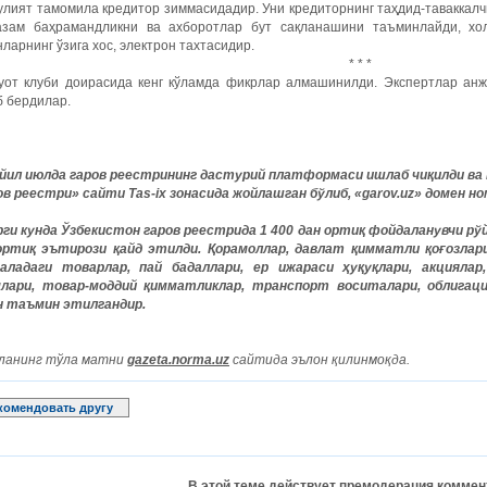
лият тамомила кредитор зиммасидадир. Уни кредиторнинг таҳдид-таваккалч
азам баҳрамандликни ва ахборотлар бут сақланашини таъминлайди, хол
ларнинг ўзига хос, электрон тахтасидир.
* * *
уот клуби доирасида кенг кўламда фикрлар алмашинилди. Экспертлар анж
б бердилар.
 йил июлда гаров реестрининг дастурий платформаси ишлаб чиқилди в
ов реестри» сайти Tas-ix зонасида жойлашган бўлиб, «garov.uz» домен но
рги кунда Ўзбекистон гаров реестрида 1
400 дан ортиқ фойдаланувчи рўй
ортиқ эътирози қайд этилди. Қорамоллар
,
давлат
қимматли
қоғозлар
аладаги
товарлар
,
пай
бадаллари
,
ер
ижараси
ҳуқуқлари
,
акциялар
лари
,
товар
-
моддий
қимматликлар
,
транспорт
воситалари
,
облигац
н
таъмин
этилгандир
.
ланинг тўла матни
gazeta.norma.uz
сайтида эълон қилинмоқда.
комендовать другу
В этой теме действует премодерация коммен