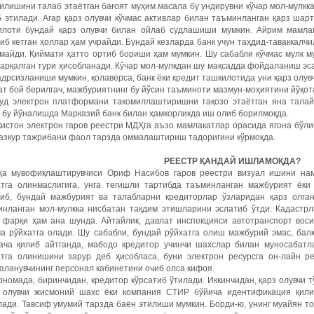
илишини талаб этаётган бағоят муҳим масала бу ундирувни кўчар мол-мулкк
 этилади. Агар қарз олувчи кўчмас активлар билан таъминланган қарз шарт
илоти бундай қарз олувчи билан ойлаб судлашиши мумкин. Айрим мамла
иб кетган ҳоллар ҳам учрайди. Бундай кезларда банк учун таҳдид-таваккалчил
тмайди. Қиймати ҳатто ортиб бориши ҳам мумкин. Шу сабабли кўчмас мулк 
тарқалган тури ҳисобланади. Кўчар мол-мулкдан шу мақсадда фойдаланиш эс
адрсизланиши мумкин, қолаверса, банк ёки кредит ташкилотида уни қарз олув
т бой берилгач, мажбуриятнинг бу йўсин таъминоти мазмун-моҳиятини йўқот
уд электрон платформани такомиллаштиришни тақозо этаётган яна талайг
 бу йўналишда Марказий банк билан ҳамкорликда иш олиб борилмоқда.
истон электрон гаров реестри МДҲга аъзо мамлакатлар орасида ягона бўли
мазкур тажрибани фаол тарзда оммалаштириш тадоригини кўрмоқда.
РЕЕСТР ҚАНДАЙ ИШЛАМОҚДА?
ҳа мувофиқлаштирувчиси Ориф Насибов гаров реестри визуал ишини нам
атга олинмаслигига, унга тегишли тартибда таъминланган мажбурият ёк
тиб, бундай мажбурият ва талабларни кредиторлар ўзларидан қарз олга
инланган мол-мулкка нисбатан тақдим этишларини эслатиб ўтди. Кадастрл
г фарқи ҳам ана шунда. Айтайлик, давлат инспекцияси автотранспорт вос
а рўйхатга олади. Шу сабабли, бундай рўйхатга олиш мажбурий эмас, балк
ача қилиб айтганда, мабодо кредитор учинчи шахслар билан муносабатл
атга олинишини зарур деб ҳисобласа, буни электрон ресурсга он-лайн 
ланувчининг персонал кабинетини очиб олса кифоя.
номада, биринчидан, кредитор кўрсатиб ўтилади. Иккинчидан, қарз олувчи
з олувчи жисмоний шахс ёки компания СТИР бўйича идентификация қилин
лади. Тавсиф умумий тарзда баён этилиши мумкин. Борди-ю, унинг муайян 