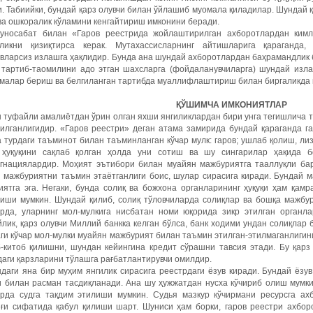
. Табиийки, бундай қарз олувчи билан ўйлашиб муомала қиладилар. Шундай 
ва ошкоралик кўламини кенгайтириш имконини беради.
уносабат билан «Гаров реестрида жойлаштирилган ахборотлардан ким
иликни қизиқтирса керак. Мутахассисларнинг айтишларига қараганда
овларсиз излашга ҳақлидир. Бунда ана шундай ахборотлардан баҳрамандлик
 тартиб-таомилини адо этган шахсларга (фойдаланувчиларга) шундай изл
рмалар бериш ва белгиланган тартибда муаллифлаштириш билан биргаликда 
ҚЎШИМЧА ИМКОНИЯТЛАР
 туфайли амалиётдан ўрин олган яхши янгиликлардан бири унга тегишлича 
илганлигидир. «Гаров реестри» деган атама замирида бундай қараганда га
 турдаги таъминот билан таъминланган кўчар мулк: гаров; ушлаб қолиш, лиз
 ҳуқуқини сақлаб қолган ҳолда уни сотиш ва шу сингарилар ҳақида б
игнациялардир. Моҳият эътибори билан муайян мажбуриятга тааллуқли бар
 мажбуриятни таъмин этаётганлиги боис, шулар сирасига киради. Бундай м
иятга эга. Негаки, бунда солиқ ва божхона органларининг ҳуқуқи ҳам қам
тиши мумкин. Шундай қилиб, солиқ тўловчиларда солиқлар ва бошқа мажбу
ирда, уларнинг мол-мулкига нисбатан номи юқорида зикр этилган органл
лик, қарз олувчи Миллий банкка келган бўлса, банк ходими ундан солиқлар 
ги кўчар мол-мулки муайян мажбурият билан таъмин этилган-этилмаганлигини
б-китоб қилишни, шундан кейингина кредит сўрашни тавсия этади. Бу қарз
аги қарзларини тўлашга рағбатлантирувчи омилдир.
даги яна бир муҳим янгилик сирасига реестрдаги ёзув киради. Бундай ёзу
и билан расман тасдиқланади. Ана шу ҳужжатдан нусха кўчириб олиш мумк
ирда судга тақдим этилиши мумкин. Судья мазкур кўчирмани ресурсга ах
иғи сифатида қабул қилиши шарт. Шуниси ҳам борки, гаров реестри ахборо