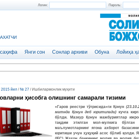
Логин:
Пароль:
АХАТЧИ
 саҳифа
Янги сон
Сонлар архиви
Обуна
Лойиҳа ҳ
/
2015 йил
/
№ 27
/ Ишбилармонлик муҳити
овларни ҳисобга олишнинг самарали тизими
«
Гаров
реестри
тўғрисида
»
ги
Қонун
(23.10
матнда
Қонун
деб
юритилади
)
кучга
кирг
бўлди
.
Мазкур
Қонун
мажбуриятлар
ижро
тақдим
этилган
мол
-
мулкига
бўлган
маълумотларнинг
ягона
ахборот
базасини
юритиши
учун
ҳуқуқий
асос
бўлиб
қолди
.
Я
(IFC)
Жаҳон
банкининг
молия
ва
молия
бо