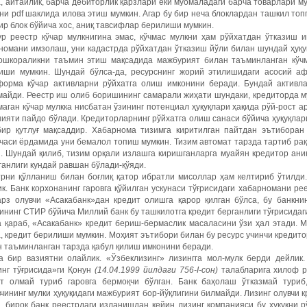
, айтайлик, барча дебиторлик қарзлари ёки муомаладаги барча товарлари 
и pdf шаклида илова этиш мумкин. Агар бу бир неча блоклардан ташкил топ
ир блок бўйича хос, аниқ тавсифлар берилиши мумкин.
ур реестр кўчар мулкнигина эмас, кўчмас мулкни ҳам рўйхатдан ўтказиш 
омани имзолаш, уни кадастрда рўйхатдан ўтказиш йўли билан шундай ҳуқуқ
-ошкораликни таъмин этиш мақсадида мажбурият билан таъминланган кўч
зиши мумкин. Шундай бўлса-да, ресурснинг жорий этилишидаги асосий а
форма кўчар активларни рўйхатга олиш имконини беради. Бундай активла
айди. Реестр иш олиб боришининг самарали жиҳати шундаки, кредиторда му
аган кўчар мулкка нисбатан ўзининг потенциал ҳуқуқлари ҳақида рўй-рост
ияти пайдо бўлади. Кредиторларнинг рўйхатга олиш санаси бўйича ҳуқуқлар
бир қутлуғ мақсаддир. Хабарнома тизимга киритилган пайтдан ­эътиборан
часи ёрдамида уни бемалол топиш мумкин. Тизим автомат тарзда тартиб рақ
. Шундай қилиб, тизим орқали излашга киришганларга муайян кредитор ани
ганлиги кундай равшан бўлади-қўяди.
трни қўлланиш билан боғлиқ қатор ибратли мисоллар ҳам келтириб ўтилди
к. Банк корхонанинг гаровга қўйилган ускунаси тўғрисидаги хабарномани ре
арз олувчи «Асакабанк»дан кредит олишга қарор қилган бўлса, бу банкни
ининг СТИР бўйича Миллий банк бу ташкилотга кредит берганлиги тўғрисидаг
 қараб, «Асакабанк» кредит бериш-бермаслик масаласини ўзи ҳал этади. М
, кредит берилиши мумкин. Моҳият эътибори билан бу ресурс учинчи кредит
 таъминланган тарзда қабул қилиш имконини беради.
а бир вазиятни олайлик. «Ўзбеклизинг» лизингга мол-мулк берди дейлик
инг тўғрисида»ги Қонун
(14.04.1999 йилдаги 756-I-сон)
талабларига хилоф р
ат олмай туриб гаровга бермоқчи бўлган. Банк баҳолаш ўтказмай туриб
чининг мулки ҳуқуқидаги мажбурият бор-йўқлигини билмайди. Лизинг олувчи к
, бироқ банк реестрдаги изланишдан кейин лизинг компанияси бу ҳуқуқни 