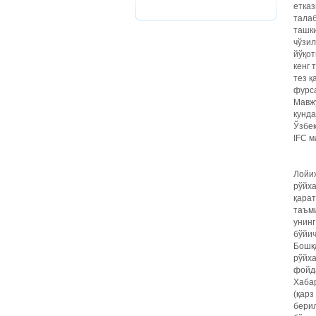
етказ
талаб
ташк
чўзил
йўқо
кенг 
тез қ
фурса
Мавж
кунда
Ўзбек
IFC 
Лойи
рўйх
қара
таъм
унин
бўйич
Бошқ
рўйх
фойда
Хабар
(қар
бери