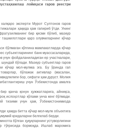
мустаҳкамлаш
лойиҳаси
гаров
реестри
 халқаро эксперти Мурот Султонов гаров
тижалари ҳақида ҳам гапириб ўтди. Унинг
фратузилманинг бир қисми бўлиб, мазкур
 ташкилотлари қарз олувчиларнинг кўчар
аси бўлмаган кўпгина мамлакатларда кўчар
нес субъектларининг банк муассасаларида,
в учун фойдаланиладиган ер участкалари,
а шундай бўлади. Мазкур субъектлар гаров
и кўчар мол-мулкка эга. Бу ўринда гап
 товарлар, бўлажак активлар (масалан,
иквидлилиги бор, сифати ҳам дуруст. Молия
ағбатлантириш учун Ўзбекистонда амалга
бир қанча қонун ҳужжатларига, айниқса,
роқ ислоҳотлар кўлами унча кенг бўлмади.
ий тизими учун ҳам, Ўзбекистонимизда
лди ҳамда битта кўчар мол-мулк объектига
 умумий қоидаларни белгилаб берди.
минотга бўлган ҳуқуқларнинг устуворлигини
ар тўғрисида бормоқда. Ишлаб маромига