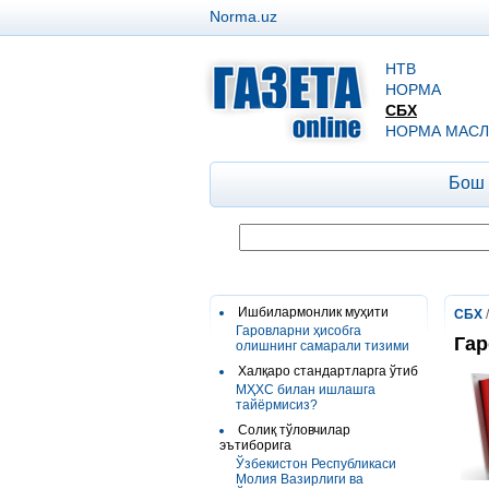
Norma.uz
НТВ
НОРМА
СБХ
НОРМА МАСЛ
Бош
Ишбилармонлик муҳити
СБХ
Гаровларни ҳисобга
Гар
олишнинг самарали тизими
Халқаро стандартларга ўтиб
МҲХС билан ишлашга
тайёрмисиз?
Солиқ тўловчилар
эътиборига
Ўзбекистон Республикаси
Молия Вазирлиги ва