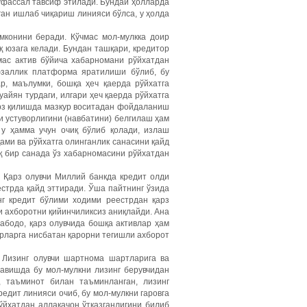
муфассал тавсиф этилади. Бундай ҳолларда
ган ишлаб чиқариш линияси бўлса, у ҳолда
имконини беради. Кўчмас мол-мулкка доир
 юзага келади. Бундан ташқари, кредитор
мас актив бўйича хабарномани рўйхатдан
фзаллик платформа яратилиши бўлиб, бу
р, маълумки, бошқа ҳеч қаерда рўйхатга
айян турдаги, илгари ҳеч қаерда рўйхатга
 арз қилишда мазкур воситадан фойдаланиш
и устуворлигини (навбатини) белгилаш ҳам
 у ҳамма учун очиқ бўлиб қолади, излаш
ами ва рўйхатга олинганлик санасини қайд
қ бир санада ўз хабарномасини рўйхатдан
. Қарз олувчи Миллий банкда кредит олди
естрда қайд эттиради. Ўша пайтнинг ўзида
нг кредит бўлими ходими реестрдан қарз
и ахборотни қийинчиликсиз аниқлайди. Ана
абодо, қарз олувчида бошқа активлар ҳам
орларга нисбатан қарорни тегишли ахборот
. Лизинг олувчи шартнома шартларига ва
авишда бу мол-мулкни лизинг берувчидан
, таъминот билан таъминланган, лизинг
редит линияси очиб, бу мол-мулкни гаровга
рўйхатдан аллақачон ўтказганлигини билиб