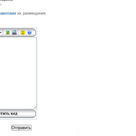
.
равилами
их размещения.