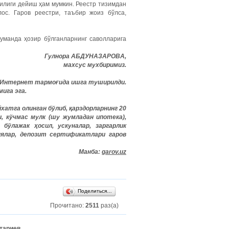
илиги дейиш ҳам мумкин. Реестр тизимдан
ос. Гаров реестри, таъбир жоиз бўлса,
уманда ҳозир бўлганларнинг саволларига
Гулнора АБДУНАЗАРОВА,
махсус мухбиримиз.
а Интернет тармоғида ишга туширилди.
мига эга.
хатга олинган бўлиб, қарздорларнинг 20
и
,
кўчмас
мулк
(
шу
жумладан
ипотека
),
,
бўлажак
ҳосил
,
ускуналар
,
заргарлик
иялар
,
депозит
сертификатлари
гаров
Манба:
garov.uz
Поделиться…
Прочитано:
2511
раз(а)
тариев.