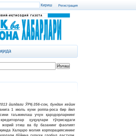
Регистрация
ақида
.2013
йилдаги
ЎРҚ
-356-
сон
,
бундан
кейин
анига
1
июль
куни
роппа
-
роса
бир
йил
сини
таъминлаш
учун
қарздорларнинг
кредиторлар
ҳуқуқлари
тўғрисидаги
жорий
этиш
ва
бу
базанинг
фаолият
қинда
Халқаро
молия
корпорациясининг
зорлари
бўйича
гуруҳи
глобал
дастури