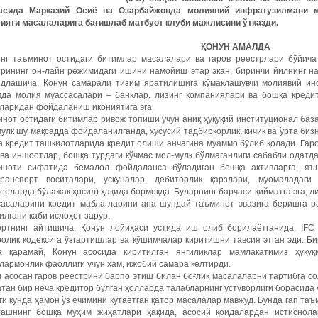
асида
Марказий
Осиё
ва
Озарбайжонда
молиявий
инфратузилмани
ияти
масалаларига
бағишлаб
матбуот
клуби
мажлисини
ўтказди
.
ҚОНУН АМАЛДА
инг таъминот остидаги битимлар масалалари ва гаров реестрлари бўйича
трининг он-лайн режимидаги ишини намойиш этар экан, биринчи йилнинг на
идлашича, Қонун самарали тизим яратилишига кўмаклашувчи молиявий ин
мда молия муассасалари – банклар, лизинг компаниялари ва бошқа кредит
ларидан фойдаланиш икониятига эга.
нот остидаги битимлар ривож топиши учун аниқ ҳуқуқий институционал баз
улк шу мақсадда фойдаланилганда, хусусий тадбиркорлик, кичик ва ўрта биз
 кредит ташкилотларида кредит олиши анчагина муаммо бўлиб қолади. Гаро
ва иншоотлар, бошқа турдаги кўчмас мол-мулк бўлмаганлиги сабабли одатд
иноти сифатида бемалол фойдаланса бўладиган бошқа активларга, яън
транспорт воситалари, ускуналар, дебиторлик қарзлари, муомаладаги
рларда бўлажак ҳосил) ҳақида бормоқда. Буларнинг барчаси қийматга эга, л
сасаларини кредит маблағларини ана шундай таъминот эвазига беришга р
лгани каби ислоҳот зарур.
ертнинг айтишича, Қонун лойиҳаси устида иш олиб борилаётганида, IFC 
олик кодексига ўзгартишлар ва қўшимчалар киритишни тавсия этган эди. Би
а қарамай, Қонун асосида киритилган янгиликлар мамлакатимиз ҳуқуқ
армонлик фаоллиги учун ҳам, ижобий самара келтирди.
 асосан гаров реестрини барпо этиш билан боғлиқ масалаларни тартибга со
тан бир неча кредитор бўлган ҳолларда талабларнинг устуворлиги борасида
ги кунда ҳамон ўз ечимини кутаётган қатор масалалар мавжуд. Бунда гап таъ
лашнинг бошқа муҳим жиҳатлари ҳақида, асосий қоидалардан истиснол