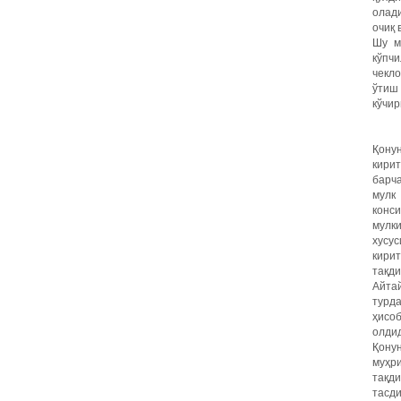
олади
очиқ 
Шу м
кўпч
чекл
ўтиш
кўчи
Қонун
кирит
барча
мулк
конс
мулки
хусус
кири
тақд
Айтай
турда
ҳисо
олдид
Қонун
муҳр
тақд
тасд