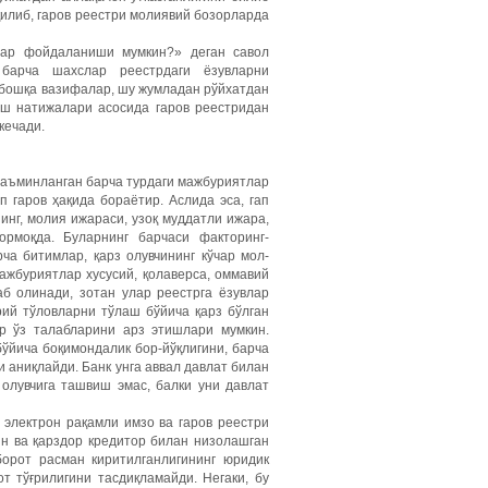
қилиб, гаров реестри молиявий бозорларда
лар фойдаланиши мумкин?» деган савол
, барча шахслар реестрдаги ёзувларни
 бошқа вазифалар, шу жумладан рўйхатдан
аш натижалари асосида гаров реестридан
кечади.
таъминланган барча турдаги мажбуриятлар
п гаров ҳақида бораётир. Аслида эса, гап
инг, молия ижараси, узоқ муддатли ижара,
ормоқда. Буларнинг барчаси факторинг-
ча битимлар, қарз олувчининг кўчар мол-
ажбуриятлар хусусий, қолаверса, оммавий
раб олинади, зотан улар реестрга ёзувлар
рий тўловларни тўлаш бўйича қарз бўлган
ар ўз талабларини арз этишлари мумкин.
бўйича боқимондалик бор-йўқлигини, барча
 аниқлайди. Банк унга аввал давлат билан
 олувчига ташвиш эмас, балки уни давлат
в электрон рақамли имзо ва гаров реестри
ин ва қарздор кредитор билан низолашган
борот расман киритилганлигининг юридик
т тўғрилигини тасдиқламайди. Негаки, бу