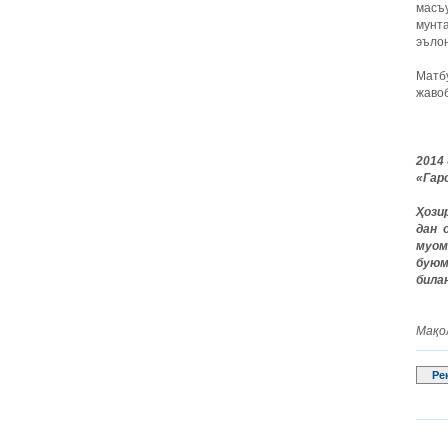
масъу
мунт
эълон
Матб
жаво
2014
«Гар
Ҳози
дан 
муом
буюм
била
Мақо
Ре