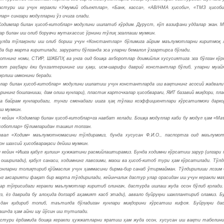
стури иш учун керакли «Умумий объектлар», «Банк, касса», «АВ/НМА ҳисоби», «ТМЗ ҳисоби»
лар» сингари модулларни ўз ичига олади.
Ходимлар билан ҳисоб-китоблар» модулини ишлатиб кўрдим. Дуруст, кўп вазифани уддалар экан. М
ар билан иш олиб борувчи мутахассис ўрнини тўлиқ эгаллаши мумкин.
улда тўлақонли иш олиб бориш учун «Константлар» бўлимига айрим маълумотларни киритмоқ 
да бир марта киритилади, зарурати бўлганда эса уларни бемалол ўзгартирса бўлади.
отнинг номи, СТИР, ШЖБПҲ ва унга оид бошқа ахборотлар доимийлик хусусиятига эга бўлган кўрс
от раҳбари ёки бухгалтерининг иш ҳақи, исм-шарифи даврий константлар бўлиб, уларни муай
 қолиш имконини беради.
лар билан ҳисоб-китоблар» модулини ишлатиш учун константларда иш вақтининг асосий жадвали (
рининг бошланиши, дам олиш кунлари), пластик карточкалар ҳисобварағи, ЯИТ базавий миқдори, пл
а байрам кунларидаги, тунги сменадаги ишга ҳақ тўлаш коэффициентлари кўрсатилмоғи дарко
ш мумкин.
 кейин «Ходимлар билан ҳисоб-китоблар»га навбат келади. Бошқа модуллар каби бу модул ҳам «
соботлар» бўлимларидан ташкил топган.
вал «Ходим» маълумотномасини тўлдирамиз, бунда хусусан Ф.И.О., паспортга оид маълумот
он шахсий ҳисобварақаси дейиш мумкин.
 кейин «Ишга қабул қилиш» ҳужжатини расмийлаштирамиз. Бунда ходимни кўрсатиш зарур (илгар
 оширилади), қабул санаси, ходимнинг лавозими, маош ва ҳисоб-китоб тури ҳам кўрсатилади. Тўл
онларни толиқтириб қўймаслик учун ҳаммасини бирма-бир санаб ўтирмайман. Тўлдирилиши лозим б
нг аксарияти фақат бир марта тўлдирилади, кейинчалик дастур улар орасидан иш учун керакли ма
ар тўғрисидаги керакли маълумотлар киритиб олингач, дастурда ишлаш жуда осон бўлиб қолади
из, ёз даврида бу алоҳида долзарб аҳамият касб этади), аввало буйруқни шакллантириб оламиз.
тдан қидириб топиб, таътилда бўладиган кунлари миқдорини кўрсатиш кифоя. Буйруқни да
аш»да ҳам айни шу йўсин иш тутилади.
стури ёрдамида бошқа керакли ҳужжатларни яратиш ҳам жуда осон, хусусан иш вақти табелини 