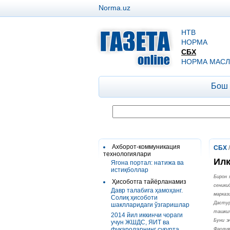
Norma.uz
НТВ
НОРМА
СБХ
НОРМА МАСЛ
Бош
Ахборот-коммуникация
СБХ
технологиялари
Илк
Ягона портал: натижа ва
истиқболлар
Бирон 
Ҳисоботга тайёрланамиз
сеники
Давр талабига ҳамоҳанг.
марказ
Солиқ ҳисоботи
Дастур
шаклларидаги ўзгаришлар
ташкил
2014 йил иккинчи чораги
Буни э
учун ЖШДС, ЯИТ ва
фуқароларнинг суғурта
Фаолия