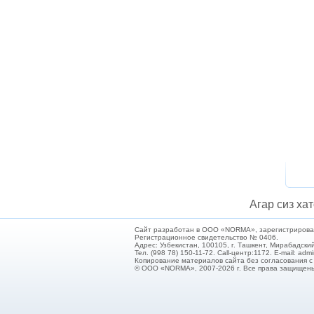
Агар сиз хат
Сайт разработан в ООО «NORMA», зарегистрирован 
Регистрационное свидетельство № 0406.
Адрес: Узбекистан, 100105, г. Ташкент, Мирабадский
Тел. (998 78) 150-11-72. Call-центр:1172. E-mail: ad
Копирование материалов сайта без согласования 
© ООО «NORMA», 2007-2026 г. Все права защищен