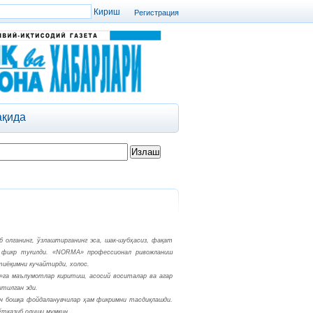
Регистрация
ақида
б олганинг, ўзлаштирганинг эса, шак-шубҳасиз, фақат
й фикр туғилди. «NORMA» профессионал ривожланиш
тиёқимни кучайтирди, холос.
»га маълумотлар киритиш, асосий воситалар ва агар
итилган эди.
дан бошқа фойдаланувчилар ҳам фикримни тасдиқлашди.
ўтказиб олиши мумкин.