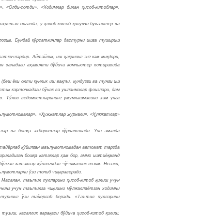
, «Олди-сотди», «Ходимлар билан ҳисоб-китоблар»,
оҳиятан олганда, у ҳисоб-китоб қилувчи бухгалтер ва
лозим. Бундай кўрсаткичлар дастурни ишга тушириш
аткичлардир. Айтайлик, иш ҳақининг энг кам миқдори,
ян санадаги аҳамияти бўйича компьютер хотирасида
беш ёки олти кунлик иш вақти, кундузги ва тунги иш
астик карточкадаги бўнак ва ушланмалар фоизлари, дам
р. Тўлов ведомостларининг умумлашмасини ҳам унга
Маълумотномалар», «Ҳужжатлар журнали», «Ҳужжатлар»
лар ва бошқа ахборотлар кўрсатилади. Уни амалда
и тайёрлаб қўйилган маълумотномадан автомат тарзда
дириладиган бошқа катаклар ҳам бор, аммо иштиёқманд
ўлган катаклар кўплигидан чўчимаслик лозим. Негаки,
ълумотларни ўзи топиб чиқараверади.
. Масалан, таътил пулларини ҳисоб-китоб қилиш учун
 Бунинг учун таътилга чиқишни мўлжаллаётган ходимни
стурнинг ўзи тайёрлаб беради. «Таътил пулларини
тузиш, касаллик варақаси бўйича ҳисоб-китоб қилиш,