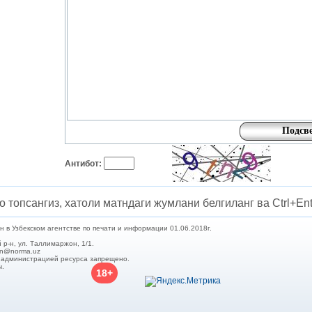
Антибот:
о топсангиз, хатоли матндаги жумлани белгиланг ва Ctrl+Ent
в Узбекском агентстве по печати и информации 01.06.2018г.
 р-н, ул. Таллимаржон, 1/1.
min@norma.uz
с администрацией ресурса запрещено.
ы.
18+