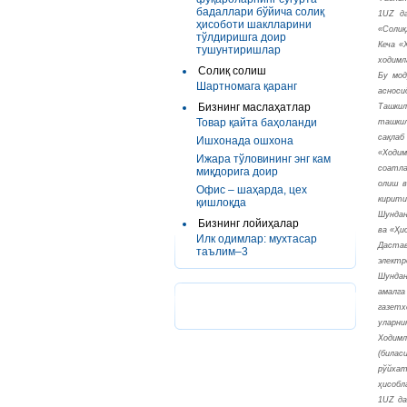
бадаллари бўйича солиқ
1UZ да
ҳисоботи шаклларини
«Солиқ
тўлдиришга доир
Кеча «
тушунтиришлар
ходимл
Солиқ солиш
Бу мод
Шартномага қаранг
асноси
Бизнинг маслаҳатлар
Ташкил
Товар қайта баҳоланди
ташкил
сақлаб
Ишхонада ошхона
«Ходим
Ижара тўловининг энг кам
соатла
миқдорига доир
олиш в
Офис – шаҳарда, цех
кирити
қишлоқда
Шундан
Бизнинг лойиҳалар
ва «Ҳи
Илк одимлар: мухтасар
Дастав
таълим–3
электр
Шундан
амалга
газетх
уларни
Ходимл
(билас
рўйха
ҳисобл
1UZ да