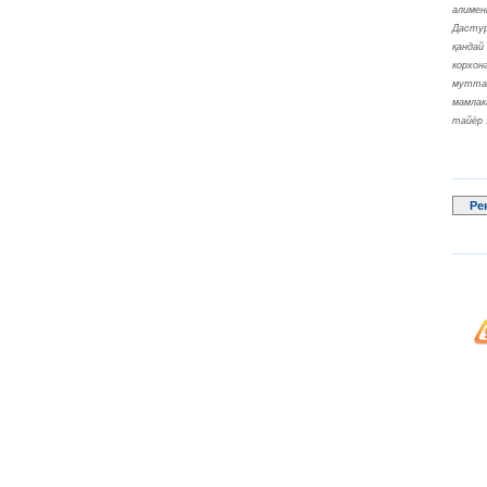
алимен
Дастур
қандай
корхон
муттас
мамлак
тайёр 
Ре