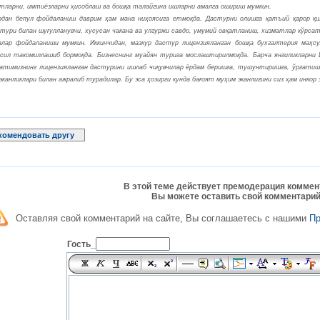
тларни, имтиёзларни ҳисоблаш ва бошқа талайгина ишларни амалга ошириш мумкин.
дан бепул фойдаланиш даврим ҳам мана ниҳоясига етмоқда. Дастурни олишга қатъий қарор қи
 тури билан шуғулланувчи, хусусан чакана ва улгуржи савдо, умумий овқатланиш, хизматлар кўрса
алар фойдаланиши мумкин. Иккинчидан, мазкур дастур лицензияланган бошқа бухгалтерия маҳс
ил такомиллашиб бормоқда. Бизнеснинг муайян турига мослаштирилмоқда. Барча янгиликларни 
атимизнинг лицензияланган дастурини ишлаб чиқувчилар ёрдам беришга, тушунтиришга, ўргатиш
эканликлари билан ажралиб турадилар. Бу эса ҳозирги кунда бағоят муҳим эканлигини сиз ҳам инкор
комендовать другу
В этой теме действует премодерация коммен
Вы можете оставить свой комментарий
Оставляя свой комментарий на сайте, Вы соглашаетесь с нашими
П
Гость_