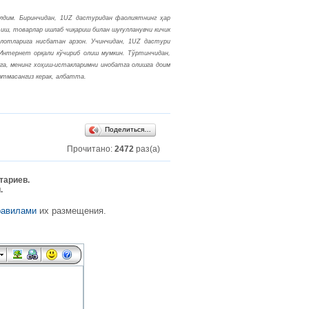
лдим. Биринчидан, 1UZ дастуридан фаолиятнинг ҳар
тиш, товарлар ишлаб чиқариш билан шуғулланувчи кичик
улотларига нисбатан арзон. Учинчидан, 1UZ дастури
Интернет орқали кўчириб олиш мумкин. Тўртинчидан,
га, менинг хоҳиш-истакларимни инобатга олишга доим
 этмасангиз керак, албатта.
Поделиться…
Прочитано:
2472
раз(а)
тариев.
.
равилами
их размещения.