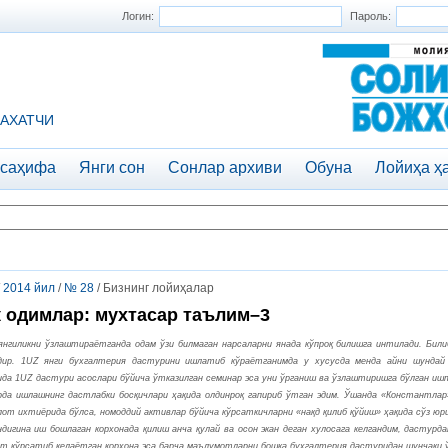
Логин:
Пароль:
АХАТЧИ
 саҳифа
Янги сон
Сонлар архиви
Обуна
Лойиҳа ҳ
/
2014 йил
/
№ 28
/ Бизнинг лойиҳалар
 одимлар: мухтасар таълим–3
янгиликни ўзлаштираётганда одам ўзи билмаган нарсаларни янада кўпроқ билишга интилади. Били
дир. 1UZ янги бухгалтерия дастурини ишлатиб кўраётганимда у хусусда менда айни шунда
ида 1UZ дастури асослари бўйича ўтказилган семинар эса уни ўрганиш ва ўзлаштиришга бўлган иш
да ишлашнинг дастлабки босқичлари ҳақида олдинроқ гапириб ўтган эдим. Ўшанда «Константлар
от ихтиёрида бўлса, номоддий активлар бўйича кўрсаткичларни «нақд қилиб қўйиш» ҳақида сўз юр
ндигина иш бошлаган корхонада қилиш анча қулай ва осон экан деган хулосага келгандим, дастур
т кўрсатиб келаётган корхона эса барча маълумотларни бошқа бухгалтерия дастуридан шунчаки 