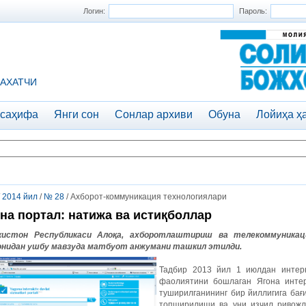
Логин:
Пароль:
АХАТЧИ
 саҳифа
Янги сон
Сонлар архиви
Обуна
Лойиҳа ҳ
/
2014 йил
/
№ 28
/ Ахборот-коммуникация технологиялари
на портал: натижа ва истиқболлар
кистон Республикаси Алоқа, ахборотлаштириш ва телекоммуникац
нидан ушбу мавзуда матбуот анжумани ташкил этилди.
Тадбир 2013 йил 1 июлдан интерн
фаолиятини бошлаган Ягона интер
туширилганининг бир йиллигига ба
топширилиши ва уни изчил ривож