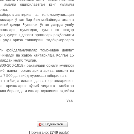
а амалга оширилаётган кенг кўламли
анди.
 ахборотлаштириш ва телекоммуникация
киллари ўтган бир йил мобайнида амалга
соб қилди. Чунончи, ўтган даврда ушбу
рганлари, жумладан, туман ва шаҳар
ин, хусусан, давлат органлари раҳбарияти
ш учун ариза топшириш, тадбиркорларга
ли фойдаланувчилар томонидан давлат
чиқилди ва жавоб қайтарилди. Қолган 15
лардан келиб тушган.
800-200-1818» рақамлари орқали қўнғироқ
ниб, давлат органларига ариза, шикоят ва
га 7 500 дан зиёд мурожаат юборилган.
а татбиқ этилгани давлат органларининг
ан аризаларни кўриб чиқишга нисбатан
риш борасидаги ишлар аҳолининг эҳтиёжи
ЎзА.
Поделиться…
Прочитано:
2749
раз(а)