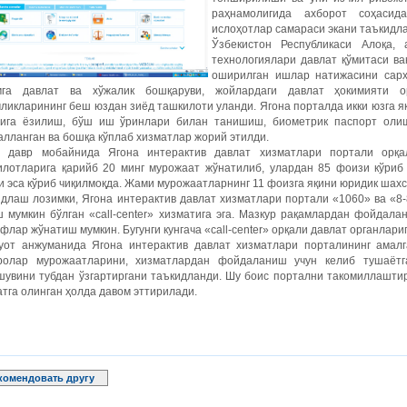
раҳнамолигида ахборот соҳасид
ислоҳотлар самараси экани таъкидл
Ўзбекистон Республикаси Алоқа,
технологиялари давлат қўмитаси ва
оширилган ишлар натижасини сарҳи
мга давлат ва хўжалик бошқаруви, жойлардаги давлат ҳокимияти о
ликларининг беш юздан зиёд ташкилоти уланди. Ягона порталда икки юзга яқ
лига ёзилиш, бўш иш ўринлари билан танишиш, биометрик паспорт оли
лланган ва бошқа кўплаб хизматлар жорий этилди.
н давр мобайнида Ягона интерактив давлат хизматлари портали орқа
илотларига қарийб 20 минг мурожаат жўнатилиб, улардан 85 фоизи кўриб 
 эса кўриб чиқилмоқда. Жами мурожаатларнинг 11 фоизга яқини юридик шахс
длаш лозимки, Ягона интерактив давлат хизматлари портали «1060» ва «8-
 мумкин бўлган «call-center» хизматига эга. Мазкур рақамлардан фойдала
флар жўнатиш мумкин. Бугунги кунгача «call-center» орқали давлат органлари
уот анжуманида Ягона интерактив давлат хизматлари порталининг амалг
ролар мурожаатларини, хизматлардан фойдаланиш учун келиб тушаётг
шувини тубдан ўзгартиргани таъкидланди. Шу боис портални такомиллашти
тга олинган ҳолда давом эттирилади.
комендовать другу