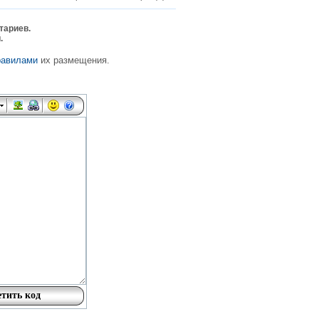
тариев.
.
равилами
их размещения.