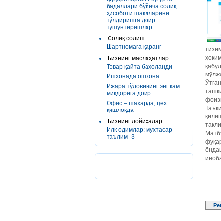
бадаллари бўйича солиқ
ҳисоботи шаклларини
тўлдиришга доир
тушунтиришлар
Солиқ солиш
Шартномага қаранг
тизи
ҳоким
Бизнинг маслаҳатлар
қабу
Товар қайта баҳоланди
мўлжа
Ишхонада ошхона
Ўтга
Ижара тўловининг энг кам
ташк
миқдорига доир
фоизи
Офис – шаҳарда, цех
Таъки
қишлоқда
қилиш
Бизнинг лойиҳалар
такли
Илк одимлар: мухтасар
Матб
таълим–3
фуқа
ёнда
иноба
Ре