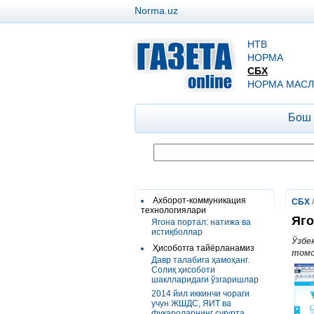
Norma.uz
НТВ
НОРМА
СБХ
НОРМА МАСЛ
Бош
Ахборот-коммуникация
СБХ
технологиялари
Яго
Ягона портал: натижа ва
истиқболлар
Ўзбе
Ҳисоботга тайёрланамиз
томо
Давр талабига ҳамоҳанг.
Солиқ ҳисоботи
шаклларидаги ўзгаришлар
2014 йил иккинчи чораги
учун ЖШДС, ЯИТ ва
фуқароларнинг суғурта