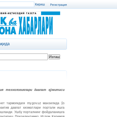
Регистрация
ақида
ия технологиялари давлат қўмитаси
ет тармоғидаги my.gov.uz манзилида ўз
актив давлат хизматлари портали ишга
ғишланди. Ушбу порталнинг фойдаланишга
лантириш Президентимиз Ислом Каримов