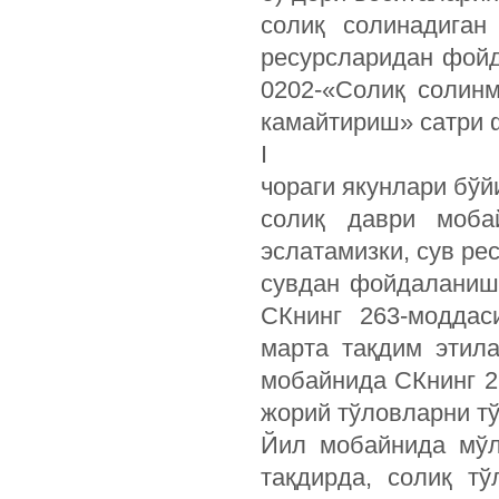
солиқ солинадиган
ресурсларидан фойд
0202-«Солиқ солинм
камайтириш» сатри 
I
чораги якунлари бўй
солиқ даври моба
эслатамизки, сув ре
сувдан фойдаланиш 
СКнинг 263-моддас
марта тақдим этила
мобайнида СКнинг 2
жорий тўловларни т
Йил мобайнида мўл
тақдирда, солиқ т