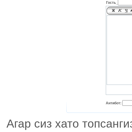
Гость_
Антибот:
Агар сиз хато топсанг