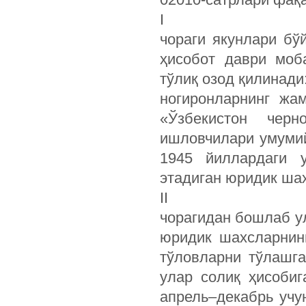
I
чораги якунлари бў
ҳисобот даври моб
тўлиқ озод қилинади
ногиронларнинг жа
«Ўзбекистон черн
ишловчилари умумий
1945 йиллардаги 
этадиган юридик ша
II
чорагидан бошлаб у
юридик шахсларнин
тўловларни тўлашга
улар солиқ ҳисобиг
апрель–декабрь учу