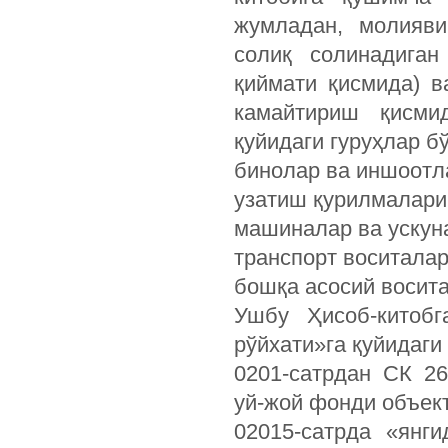
жумладан, молияви
солиқ солинадиган
қиймати қисмида) в
камайтириш қисмид
қуйидаги гуруҳлар б
бинолар ва иншоотл
узатиш қурилмалари
машиналар ва ускун
транспорт воситалар
бошқа асосий восита
Ушбу Ҳисоб-китобг
рўйхати»га қуйидаги
0201-сатрдан СК 26
уй-жой фонди объек
02015-сатрда «янг