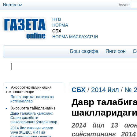
Norma.uz
Логин:
НТВ
НОРМА
СБХ
НОРМА МАСЛАХАТЧИ
Бош саҳифа
Янги сон
С
Ахборот-коммуникация
СБХ
/
2014 йил
/
№ 2
технологиялари
Ягона портал: натижа ва
Давр талабига
истиқболлар
Ҳисоботга тайёрланамиз
шаклларидаги
Давр талабига ҳамоҳанг.
Солиқ ҳисоботи
шаклларидаги ўзгаришлар
2014 йил 13 ию
2014 йил иккинчи чораги
учун ЖШДС, ЯИТ ва
сиёсатининг 201
фуқароларнинг суғурта