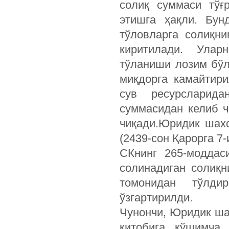
солиқ суммаси тўғ
этишга ҳақли. Бун
тўловларга солиқн
киритилади. Улар
тўланиши лозим бўл
миқдорга камайтири
сув ресурсларида
суммасидан келиб ч
чиқади.Юридик шахс
(2439-сон Қарорга 7-
СКнинг 265-моддас
солинадиган солиқ
томонидан тўлди
ўзгартирилди.
Чунончи, Юридик ша
китобига қўшимча 