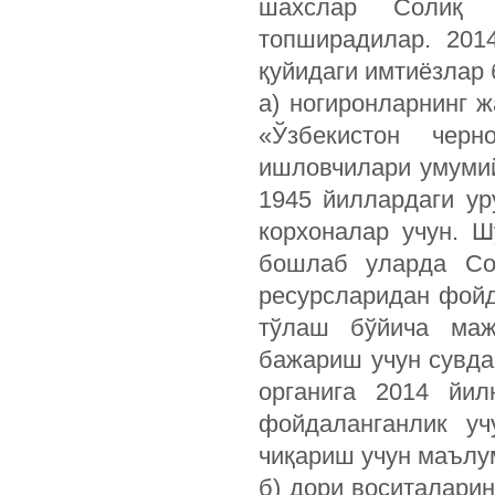
шахслар Солиқ к
топширадилар. 201
қуйидаги имтиёзлар 
а) ногиронларнинг 
«Ўзбекистон черн
ишловчилари умумий
1945 йиллардаги у
корхоналар учун. Ш
бошлаб уларда Сол
ресурсларидан фойд
тўлаш бўйича маж
бажариш учун сувда
органига 2014 йил
фойдаланганлик уч
чиқариш учун маълу
б) дори воситалари