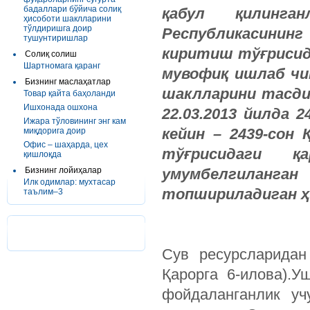
бадаллари бўйича солиқ
қабул қилинга
ҳисоботи шаклларини
тўлдиришга доир
Республикасининг
тушунтиришлар
киритиш тўғрисида
Солиқ солиш
Шартномага қаранг
мувофиқ ишлаб чи
Бизнинг маслаҳатлар
шаклларини тасди
Товар қайта баҳоланди
Ишхонада ошхона
22.03.2013 йилда 
Ижара тўловининг энг кам
кейин – 2439-сон
миқдорига доир
Офис – шаҳарда, цех
тўғрисидаги қ
қишлоқда
Бизнинг лойиҳалар
умумбелгилан
Илк одимлар: мухтасар
топшириладиган ҳ
таълим–3
Сув ресурсларидан
Қарорга 6-илова).У
фойдаланганлик уч