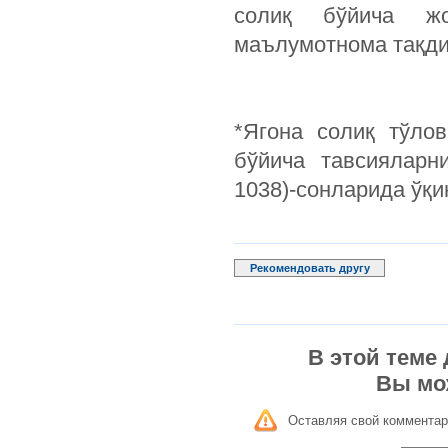
солиқ бўйича жо
маълумотнома тақди
*Ягона солиқ тўло
бўйича тавсияларн
1038)-сонларида ўқин
Рекомендовать другу
В этой теме
Вы мо
Оставляя свой комментар