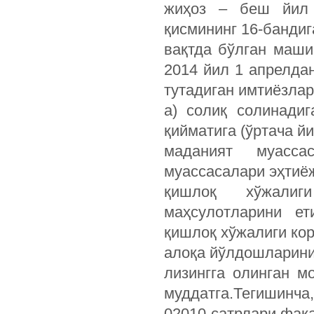
жиҳоз – беш йил 
қисмининг 16-банди
вақтда бўлган маши
2014 йил 1 апрелда
тутадиган имтиёзлар
а) солиқ солинадиг
қийматига (ўртача й
маданият муасса
муассасалари эҳтиё
қишлоқ хўжалиги
маҳсулотларини е
қишлоқ хўжалиги ко
алоқа йўлдошларини
лизингга олинган м
муддатга.Тегишинча,
02010-сатрлари фақа