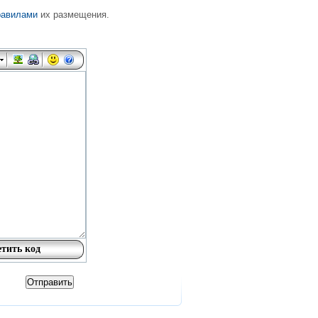
равилами
их размещения.