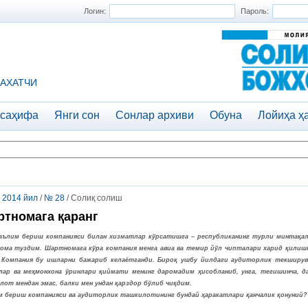
Логин:
Пароль:
АХАТЧИ
 саҳифа
Янги сон
Сонлар архиви
Обуна
Лойиҳа ҳ
/
2014 йил
/
№ 28
/ Солиқ солиш
тномага қаранг
аълим бериш компанияси билан хизматлар кўрсатишга – республиканинг турли минтақал
ома туздим. Шартномага кўра компания менга авиа ва темир йўл чипталари харид қилиш
. Компания бу ишларни бажариб келаётганди. Бироқ ушбу йилдаги аудиторлик текшируви
лар ва меҳмонхона ўринлари қиймати менинг даромадим ҳисобланиб, унга, тегишинча, 
от мендан эмас, балки мен ундан қарздор бўлиб чиқдим.
м бериш компанияси ва аудиторлик ташкилотининг бундай ҳаракатлари қанчалик қонуний?