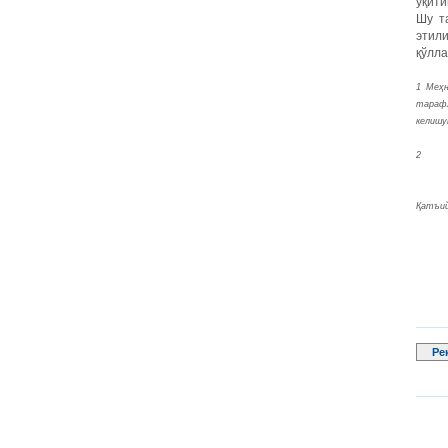
ўқити
Шу т
этили
қўлла
1 Меҳн
тарафл
келишу
2
Қатъий
Ре