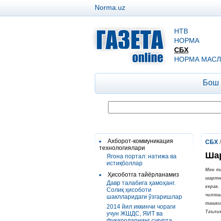
Norma.uz
НТВ
НОРМА
СБХ
НОРМА МАСЛ
Бош
Ахборот-коммуникация
СБХ
технологиялари
Шар
Ягона портал: натижа ва
истиқболлар
Мен т
Ҳисоботга тайёрланамиз
шартн
Давр талабига ҳамоҳанг.
керак
Солиқ ҳисоботи
чипта
шаклларидаги ўзгаришлар
ташкил
2014 йил иккинчи чораги
Таъли
учун ЖШДС, ЯИТ ва
фуқароларнинг суғурта