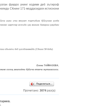
узган фуқаро унинг ходими деб эътироф
 чоғида СКнинг 171-моддасидаги истиснони
ўйича ишни ички меҳнат тартибига бўйсунган ҳолда
анган шартлар асосида ҳақ эвазига бажариш ҳақидаги
иш объекти деб ҳисобланмайди (СКнинг 58-боби).
Елена ТАЙМАЗОВА,
нинг солиқ амалиёти бўйича етакчи мутахассиси.
Поделиться…
Прочитано:
3074
раз(а)
тариев.
.