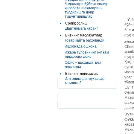
бадаллари бўйича солиқ
ҳисоботи шаклларини
тўлдиришга доир
тушунтиришлар
– Ўзб
Солиқ солиш
бўйи
Шартномага қаранг
белг
фуқа
Бизнинг маслаҳатлар
Товар қайта баҳоланди
кўрс
Ишхонада ошхона
СКни
манб
Ижара тўловининг энг кам
миқдорига доир
фуқар
Ҳақ 
Офис – шаҳарда, цех
қишлоқда
пунк
мазк
Бизнинг лойиҳалар
улар
Илк одимлар: мухтасар
тўлов
таълим–3
Шу т
сумма
Мазк
шахс
даро
Эъти
фуқа
қара
Меҳн