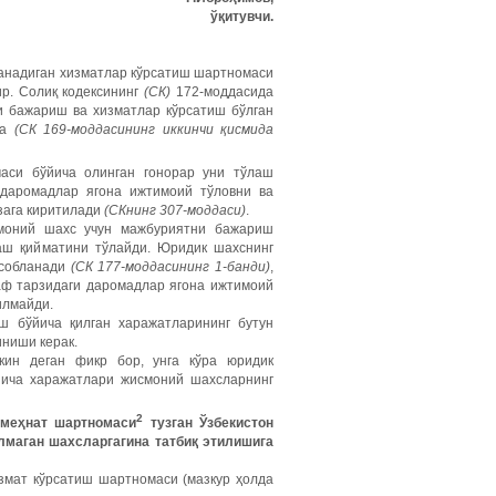
ўқитувчи.
ўланадиган хизматлар кўрсатиш шартномаси
ир. Солиқ кодексининг
(СК)
172-моддасида
и бажариш ва хизматлар кўрсатиш бўлган
га
(СК 169-моддасининг иккинчи қисмида
маси бўйича олинган гонорар уни тўлаш
даромадлар ягона ижтимоий тўловни ва
зага киритилади
(СКнинг 307-моддаси)
.
смоний шахс учун мажбуриятни бажариш
шаш қийматини тўлайди. Юридик шахснинг
исобланади
(СК 177-моддасининг 1-банди)
,
аф тарзидаги даромадлар ягона ижтимоий
илмайди.
ш бўйича қилган харажатларининг бутун
ниши керак.
кин деган фикр бор, унга кўра юридик
ича харажатлари жисмоний шахсларнинг
2
 меҳнат шартномаси
тузган Ўзбекистон
лмаган шахсларгагина татбиқ этилишига
измат кўрсатиш шартномаси (мазкур ҳолда