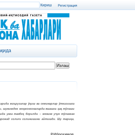
Регистрация
ақида
арида маърузалар ўқиш ва семинарлар ўтказишга
и, шунингдек меҳмонхоналарда яшашга ҳақ тўлаши
да унга танбеҳ берилди – менинг учун тўланган
даромад солиғи солинишини айтишди. Шу тариқа,
Р.Иброҳимов,