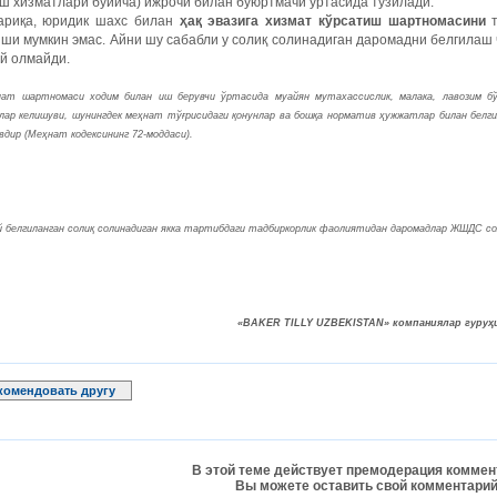
ш хизматлари бўйича) ижрочи билан буюртмачи ўртасида тузилади.
ариқа, юридик шахс билан
ҳақ эвазига хизмат кўрсатиш шартномасини
т
ши мумкин эмас. Айни шу сабабли у солиқ солинадиган даромадни белгилаш
й олмайди.
ат шартномаси ходим билан иш берувчи ўртасида муайян мутахассислик, малака, лавозим б
ар келишуви, шунингдек меҳнат тўғрисидаги қонунлар ва бошқа норматив ҳужжатлар билан белгил
вдир (Меҳнат кодексининг 72-моддаси).
 белгиланган солиқ солинадиган якка тартибдаги тадбиркорлик фаолиятидан даромадлар ЖШДС сол
«BAKER TILLY UZBEKISTAN» компаниялар гуруҳи
комендовать другу
В этой теме действует премодерация коммен
Вы можете оставить свой комментарий