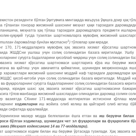
екистон резиденти бўлган ўқитувчига минтақада маъруза ўқишга доир ҳақ т
ча тўланган гонорар жисмоний шахснинг меҳнат ҳақи тарзидаги даромадид
иланишича, меҳнатга ҳақ тўлаш тарзидаги даромадларга предмети ишларн
ролик-ҳуқуқий тусда тузилган шартномаларга мувофиқ жисмоний шахслар
1
атилган даромадлар бундан мустасно
)
тўловлар ҳам киради.
нг 170, 171-моддаларига мувофиқ ҳақ эвазига хизмат кўрсатиш шартно
аида ЖШДСни ушлаш учун солиқ солинадиган базага киритилади. Ушбу 
оларнинг суғурта бадалларини ҳисоблаб чиқариш учун солиқ солинадиган ба
эвазига хизмат кўрсатиш шартномаси шартларига кўра иш берувчи жи
тигача ва қайтиш учун авиачипта қийматини, шунингдек меҳмонхонада я
ур харажатлари жисмоний шахснинг моддий наф тарзидаги даромадлари ҳ
 ЖШДС ҳисоб-китоби учун солиқ солинадиган базага киритилади. Моддий н
 ва фуқароларнинг суғурта бадалларининг солиқ солинадиган базасига кирит
ариқа, юридик шахс ҳақ эвазига хизмат кўрсатиш шартномасини бажари
сига тўлов манбаида жисмоний шахслардан олинадиган даромад солиғи соли
ур вазиятда СКнинг 171-моддасида келтирилган истиснони қўллаш мум
ларнинг
ходимларни
иш жойига олиб келиш ва қайтариб олиб кетиш бўй
мади сифатида қаралмайди.
борингизни мазкур модда белгиланган ёшга етган ва
иш берувчи билан
роси бўлган ходимлар, шунингдек чет эл фуқаролари ва фуқаролиги бў
тамиз
(Меҳнат кодексининг 14 ва 77-моддалари)
.
ат шартномаси ходим билан иш берувчи ўртасида тузилади. Ҳақ эвазига х