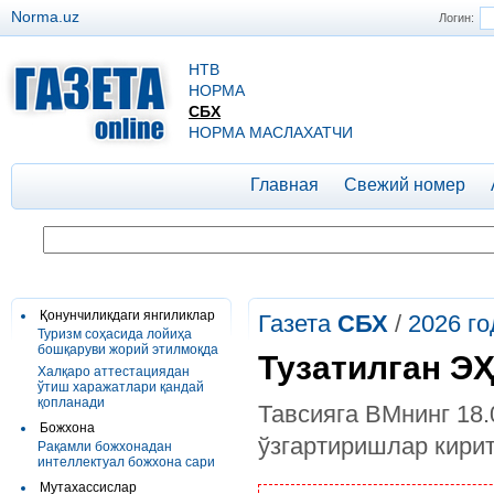
Norma.uz
Логин:
НТВ
НОРМА
СБХ
НОРМА МАСЛАХАТЧИ
Главная
Свежий номер
Қонунчиликдаги янгиликлар
Газета
СБХ
/
2026 го
Туризм соҳасида лойиҳа
бошқаруви жорий этилмоқда
Тузатилган Э
Халқаро аттестациядан
ўтиш харажатлари қандай
қопланади
Тавсияга ВМнинг 18.
Божхона
ўзгартиришлар кири
Рақамли божхонадан
интеллектуал божхона сари
Мутахассислар