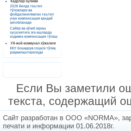
Кадрлар бўлими
2026 йилда таътил
тўловлари ва
фойдаланилмаган таътил
учун компенсация қандай
ҳисобланади
Сайёр ва кўчиб юриш
хусусиятига эга ишларда
ходимга компенсация тўлаш
Уй-жой-коммунал хўжалиги
ККУ бошқарув соҳаси тўлиқ
рақамлаштирилади
Если Вы заметили о
текста, содержащий ош
Сайт разработан в ООО «NORMA», заре
печати и информации 01.06.2018г.