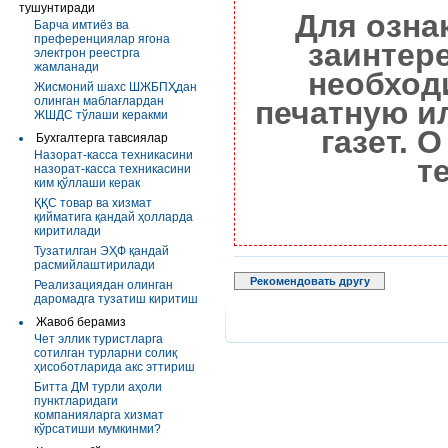
тушунтиради
Для озна
Барча имтиёз ва
преференциялар ягона
заинтер
электрон реестрга
жамланади
необход
Жисмоний шахс ШЖБПҲдан
олинган маблағлардан
печатную и
ЖШДС тўлаши керакми
газет. 
Бухгалтерга тавсиялар
Назорат-касса техникасини
т
назорат-касса техникасини
ким қўллаши керак
ҚҚС товар ва хизмат
қийматига қандай ҳолларда
киритилади
Тузатилган ЭҲФ қандай
расмийлаштирилади
Рекомендовать другу
Реализациядан олинган
даромадга тузатиш киритиш
Жавоб берамиз
Чет эллик туристларга
сотилган турларни солиқ
ҳисоботларида акс эттириш
Битта ДМ турли аҳоли
пунктларидаги
компанияларга хизмат
кўрсатиши мумкинми?